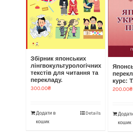
Збірник японських
лінгвокультурологічних
Японсь
текстів для читання та
перекл
перекладу.
курс: Т
300.00
₴
200.00
₴
Додати в
Details
Додати
кошик
кошик