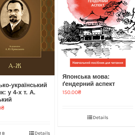
Японська мова:
ґендерний аспект
ько-український
150.00
₴
: у 4-х т. А.
ький
0
₴
Details
 в
Details