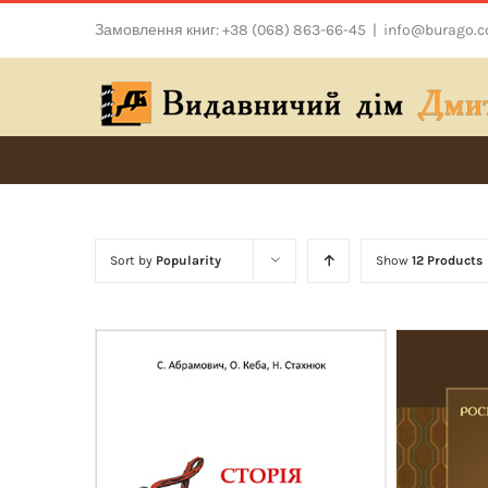
Skip
Замовлення книг: +38 (068) 863-66-45
|
info@burago.
to
content
Sort by
Popularity
Show
12 Products