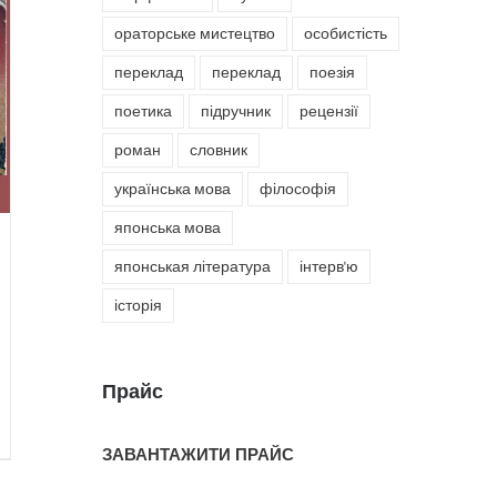
ораторське мистецтво
особистість
переклад
переклад
поезія
поетика
підручник
рецензії
роман
словник
українська мова
філософія
японська мова
японськая література
інтерв'ю
історія
Прайс
ЗАВАНТАЖИТИ ПРАЙС