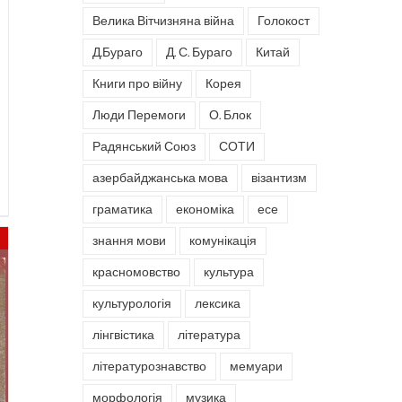
Велика Вітчизняна війна
Голокост
Д.Бураго
Д. С. Бураго
Китай
Книги про війну
Корея
Люди Перемоги
О. Блок
Радянський Союз
СОТИ
азербайджанська мова
візантизм
граматика
економіка
есе
знання мови
комунікація
красномовство
культура
культурологія
лексика
лінгвістика
література
літературознавство
мемуари
морфологія
музика