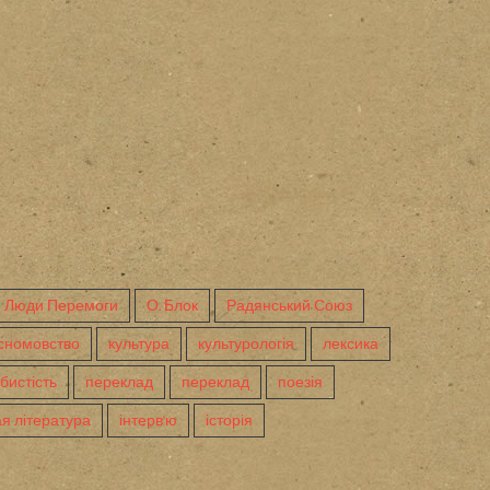
Люди Перемоги
О. Блок
Радянський Союз
сномовство
культура
культурологія
лексика
бистість
переклад
переклад
поезія
я література
інтерв'ю
історія