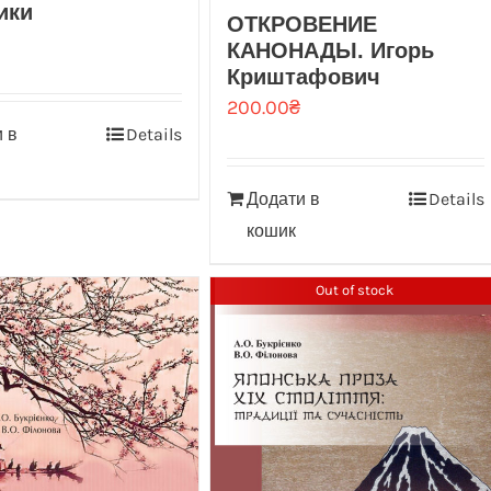
ики
ОТКРОВЕНИЕ
КАНОНАДЫ. Игорь
Криштафович
200.00
₴
 в
Details
Додати в
Details
кошик
Out of stock