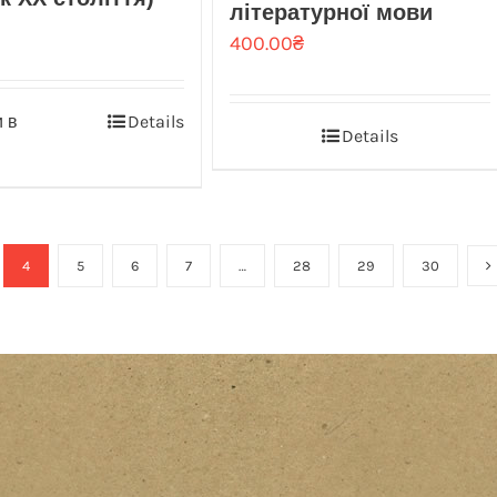
літературної мови
400.00
₴
 в
Details
Details
4
5
6
7
…
28
29
30