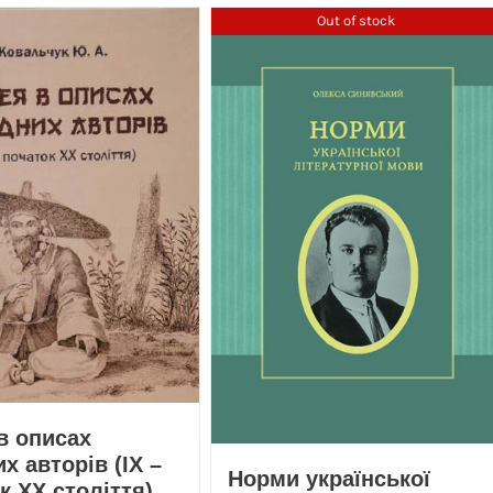
Out of stock
в описах
х авторів (ІХ –
Норми української
к ХХ століття)