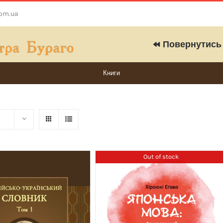
com.ua
Повернутись 
Книги
Out of stock