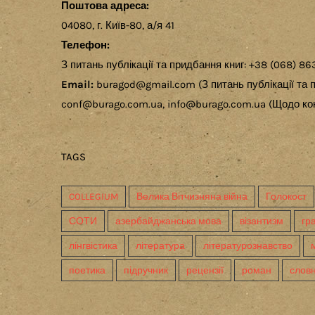
Поштова адреса:
04080, г. Київ-80, а/я 41
Телефон:
З питань публікації та придбання книг: +38 (068) 86
Email:
buragod@gmail.com (З питань публікації та п
conf@burago.com.ua, info@burago.com.ua (Щодо кон
TAGS
COLLEGIUM
Велика Вітчизняна війна
Голокост
СОТИ
азербайджанська мова
візантизм
гр
лінгвістика
література
літературознавство
поетика
підручник
рецензії
роман
слов