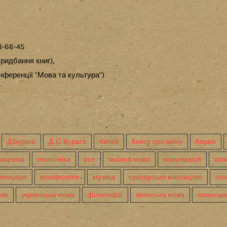
3-66-45
ридбання книг),
ференції "Мова та культура")
Д.Бураго
Д. С. Бураго
Китай
Книги про війну
Корея
аматика
економіка
есе
знання мови
комунікація
кра
мемуари
морфологія
музика
ораторське мистецтво
осо
ник
українська мова
філософія
японська мова
японська