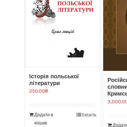
Історія польської
Російс
літератури
словник
250.00
₴
Кримс
3,000.0
Додати в
Details
кошик
Додати