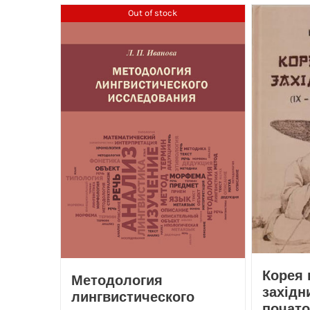
Out of stock
Корея 
Методология
західни
лингвистического
почато