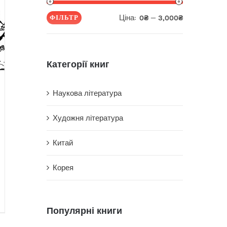
Ціна:
—
ФІЛЬТР
0₴
3,000₴
Мінімальна
Найбільша
ціна
ціна
Категорії книг
Наукова література
Художня література
Китай
Корея
Популярні книги