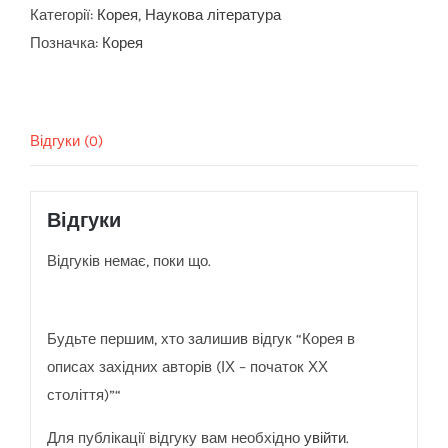
західних
Категорії:
Корея
,
Наукова література
авторів
Позначка:
Корея
(ІХ
–
початок
Відгуки (0)
ХХ
століття)
кількість
Відгуки
Відгуків немає, поки що.
Будьте першим, хто залишив відгук “Корея в
описах західних авторів (ІХ – початок ХХ
століття)”“
Для публікації відгуку вам необхідно
увійти
.