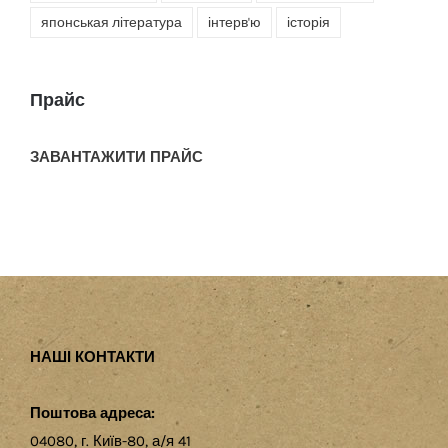
японськая література
інтерв'ю
історія
Прайс
ЗАВАНТАЖИТИ ПРАЙС
НАШІ КОНТАКТИ
Поштова адреса:
04080, г. Київ-80, а/я 41