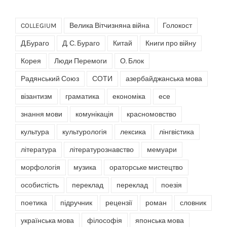
COLLEGIUM
Велика Вітчизняна війна
Голокост
Д.Бураго
Д. С. Бураго
Китай
Книги про війну
Корея
Люди Перемоги
О. Блок
Радянський Союз
СОТИ
азербайджанська мова
візантизм
граматика
економіка
есе
знання мови
комунікація
красномовство
культура
культурологія
лексика
лінгвістика
література
літературознавство
мемуари
морфологія
музика
ораторське мистецтво
особистість
переклад
переклад
поезія
поетика
підручник
рецензії
роман
словник
українська мова
філософія
японська мова