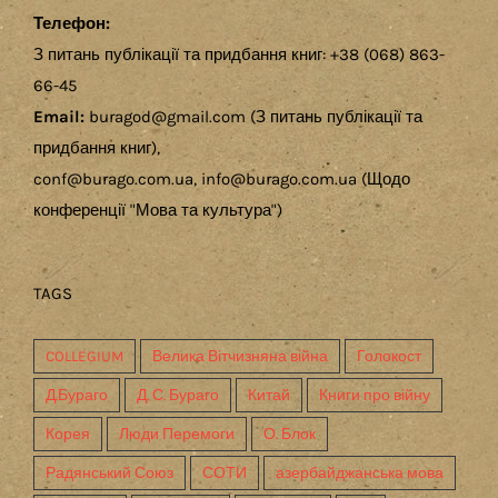
Телефон:
З питань публікації та придбання книг: +38 (068) 863-
66-45
Email:
buragod@gmail.com (З питань публікації та
придбання книг),
conf@burago.com.ua, info@burago.com.ua (Щодо
конференції "Мова та культура")
TAGS
COLLEGIUM
Велика Вітчизняна війна
Голокост
Д.Бураго
Д. С. Бураго
Китай
Книги про війну
Корея
Люди Перемоги
О. Блок
Радянський Союз
СОТИ
азербайджанська мова