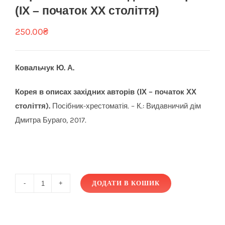
(ІХ – початок ХХ століття)
250.00
₴
Ковальчук Ю. А.
Корея в описах західних авторів (ІХ – початок ХХ
століття).
Посібник-хрестоматія. – К.: Видавничий дім
Дмитра Бураго, 2017.
ДОДАТИ В КОШИК
Корея
в
описах