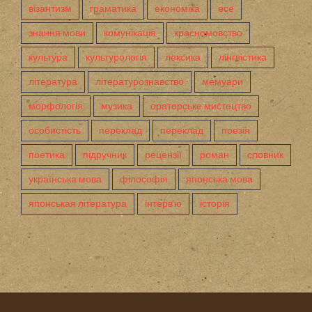
візантизм
граматика
економіка
есе
знання мови
комунікація
красномовство
культура
культурологія
лексика
лінгвістика
література
літературознавство
мемуари
морфологія
музика
ораторське мистецтво
особистість
переклад
переклад
поезія
поетика
підручник
рецензії
роман
словник
українська мова
філософія
японська мова
японськая література
інтерв'ю
історія