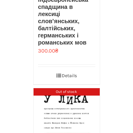
спадщина в
лексиці
слов’янських,
балтійських,
германських і
романських мов
300.00
₴
Details
Out of stock