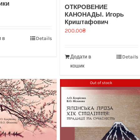
ики
ОТКРОВЕНИЕ
КАНОНАДЫ. Игорь
Криштафович
200.00
₴
 в
Details
Додати в
Details
кошик
Out of stock