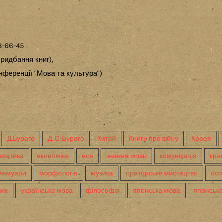
3-66-45
ридбання книг),
ференції "Мова та культура")
Д.Бураго
Д. С. Бураго
Китай
Книги про війну
Корея
аматика
економіка
есе
знання мови
комунікація
кра
мемуари
морфологія
музика
ораторське мистецтво
осо
ник
українська мова
філософія
японська мова
японська