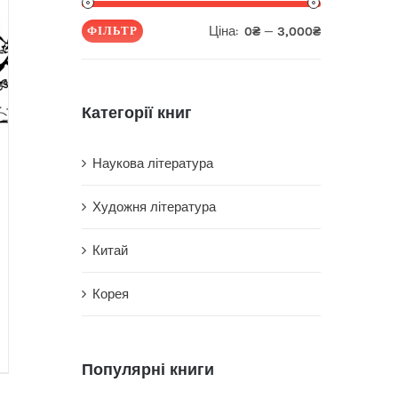
Ціна:
—
ФІЛЬТР
0₴
3,000₴
Мінімальна
Найбільша
ціна
ціна
Категорії книг
Наукова література
Художня література
Китай
Корея
Популярні книги