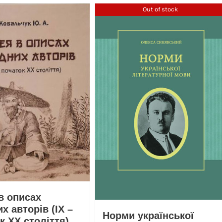
Out of stock
в описах
х авторів (ІХ –
Норми української
к ХХ століття)