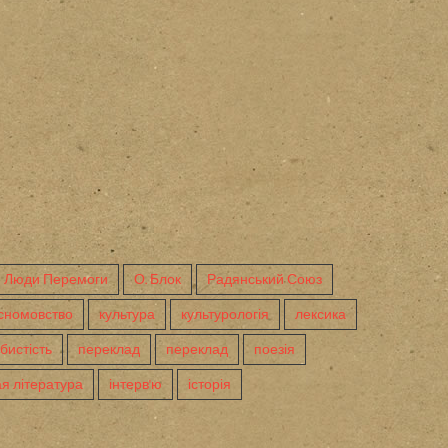
Люди Перемоги
О. Блок
Радянський Союз
сномовство
культура
культурологія
лексика
бистість
переклад
переклад
поезія
я література
інтерв'ю
історія