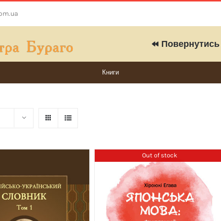
com.ua
Повернутись 
Книги
Out of stock