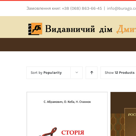
Skip
Замовлення книг: +38 (068) 863-66-45
|
info@burago.
to
content
Sort by
Popularity
Show
12 Products