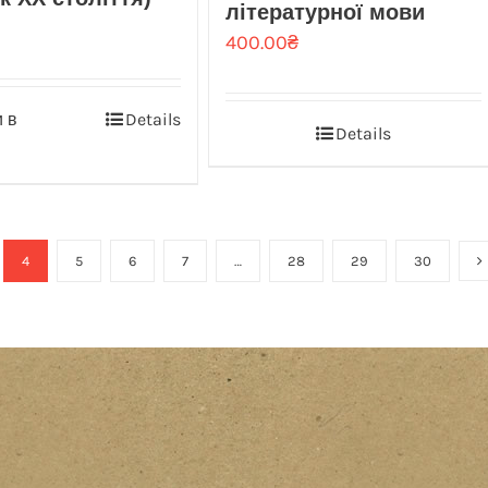
літературної мови
400.00
₴
 в
Details
Details
4
5
6
7
…
28
29
30