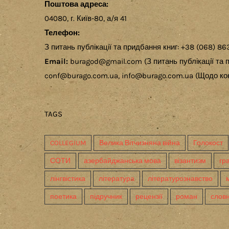
Поштова адреса:
04080, г. Київ-80, а/я 41
Телефон:
З питань публікації та придбання книг: +38 (068) 86
Email:
buragod@gmail.com (З питань публікації та п
conf@burago.com.ua, info@burago.com.ua (Щодо кон
TAGS
COLLEGIUM
Велика Вітчизняна війна
Голокост
СОТИ
азербайджанська мова
візантизм
гр
лінгвістика
література
літературознавство
поетика
підручник
рецензії
роман
слов