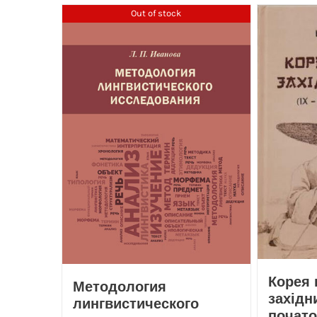
Out of stock
Корея 
Методология
західни
лингвистического
почато