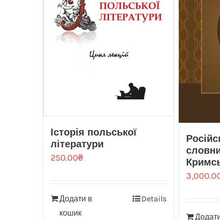
Історія польської
Російс
літератури
словник
250.00
₴
Кримс
3,000.0
Додати в
Details
кошик
Додати