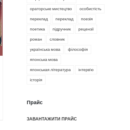
ораторське мистецтво
особистість
переклад
переклад
поезія
поетика
підручник
рецензії
роман
словник
українська мова
філософія
японська мова
японськая література
інтерв'ю
історія
Прайс
ЗАВАНТАЖИТИ ПРАЙС