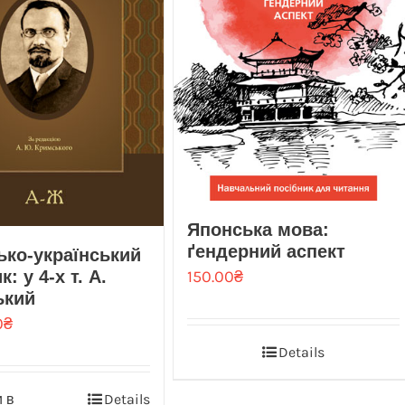
Японська мова:
ґендерний аспект
ько-український
150.00
₴
: у 4-х т. А.
ький
0
₴
Details
 в
Details