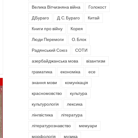
Велика Вітчизняна війна
Голокост
Д.Бураго
Д. С. Бураго
Китай
Книги про війну
Корея
Люди Перемоги
О. Блок
Радянський Союз
СОТИ
азербайджанська мова
візантизм
граматика
економіка
есе
знання мови
комунікація
красномовство
культура
культурологія
лексика
лінгвістика
література
літературознавство
мемуари
морфологія
музика