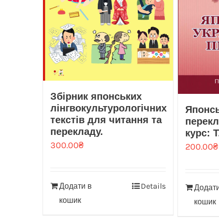
Збірник японських
лінгвокультурологічних
Японсь
текстів для читання та
перекл
перекладу.
курс: Т
300.00
₴
200.00
₴
Додати в
Details
Додати
кошик
кошик