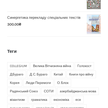
Синергетика перекладу спеціальних текстів
300.00
₴
Теги
COLLEGIUM
Велика Вітчизняна війна
Голокост
Д.Бураго
Д. С. Бураго
Китай
Книги про війну
Корея
Люди Перемоги
О. Блок
Радянський Союз
СОТИ
азербайджанська мова
візантизм
граматика
економіка
есе