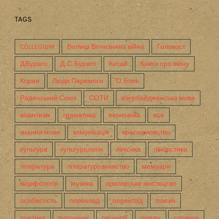
TAGS
COLLEGIUM
Велика Вітчизняна війна
Голокост
Д.Бураго
Д. С. Бураго
Китай
Книги про війну
Корея
Люди Перемоги
О. Блок
Радянський Союз
СОТИ
азербайджанська мова
візантизм
граматика
економіка
есе
знання мови
комунікація
красномовство
культура
культурологія
лексика
лінгвістика
література
літературознавство
мемуари
морфологія
музика
ораторське мистецтво
особистість
переклад
переклад
поезія
поетика
підручник
рецензії
роман
словник