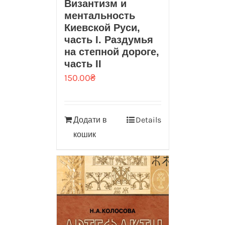
Византизм и
ментальность
Киевской Руси,
часть I. Раздумья
на степной дороге,
часть II
150.00
₴
Додати в
Details
кошик