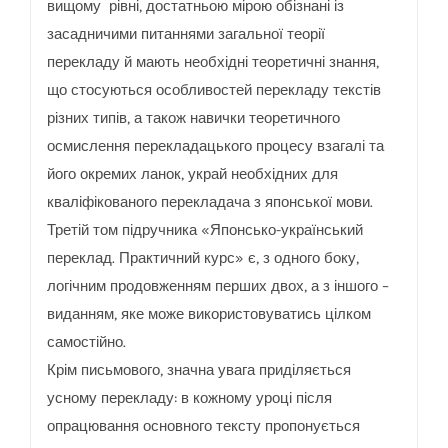
вищому рівні, достатньою мірою обізнані із
засадничими питаннями загальної теорії
перекладу й мають необхідні теоретичні знання,
що стосуються особливостей перекладу текстів
різних типів, а також навички теоретичного
осмислення перекладацького процесу взагалі та
його окремих ланок, украй необхідних для
кваліфікованого перекладача з японської мови.
Третій том підручника «Японсько-український
переклад. Практичний курс» є, з одного боку,
логічним продовженням перших двох, а з іншого –
виданням, яке може використовуватись цілком
самостійно.
Крім письмового, значна увага приділяється
усному перекладу: в кожному уроці після
опрацювання основного тексту пропонується