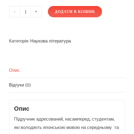
ДОДАТИ В КОШИК
Японсько-
український
переклад:
практичний
Категорія:
Наукова література
курс:
Т.
3.
Опис
кількість
Відгуки (0)
Опис
Підручник адресований, насамперед, студентам,
які володіють японською мовою на середньому та