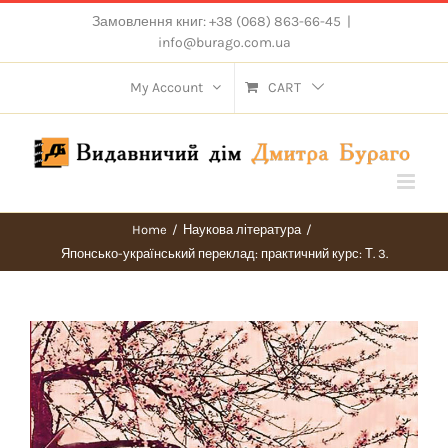
Skip
Замовлення книг: +38 (068) 863-66-45
|
to
info@burago.com.ua
content
My Account
CART
Home
/
Наукова література
/
Японсько-український переклад: практичний курс: Т. 3.