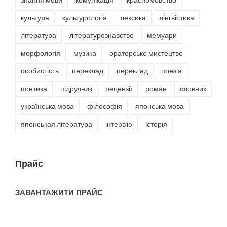
знання мови
комунікація
красномовство
культура
культурологія
лексика
лінгвістика
література
літературознавство
мемуари
морфологія
музика
ораторське мистецтво
особистість
переклад
переклад
поезія
поетика
підручник
рецензії
роман
словник
українська мова
філософія
японська мова
японськая література
інтерв'ю
історія
Прайс
ЗАВАНТАЖИТИ ПРАЙС