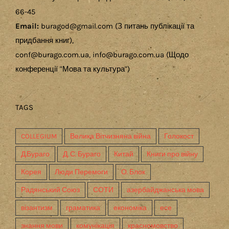
66-45
Email:
buragod@gmail.com (З питань публікації та
придбання книг),
conf@burago.com.ua, info@burago.com.ua (Щодо
конференції "Мова та культура")
TAGS
COLLEGIUM
Велика Вітчизняна війна
Голокост
Д.Бураго
Д. С. Бураго
Китай
Книги про війну
Корея
Люди Перемоги
О. Блок
Радянський Союз
СОТИ
азербайджанська мова
візантизм
граматика
економіка
есе
знання мови
комунікація
красномовство