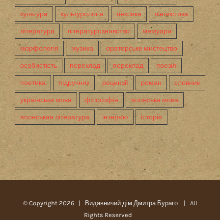
культура
культурологія
лексика
лінгвістика
література
літературознавство
мемуари
морфологія
музика
ораторське мистецтво
особистість
переклад
переклад
поезія
поетика
підручник
рецензії
роман
словник
українська мова
філософія
японська мова
японськая література
інтерв'ю
історія
© Copyright
2026 |
Видавничий дім Дмитра Бураго
| All
Rights Reserved