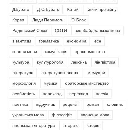
Д.Бураго
Д. С. Бураго
Китай
Книги про війну
Корея
Люди Перемоги
О. Блок
Радянський Союз
СОТИ
азербайджанська мова
візантизм
граматика
економіка
есе
знання мови
комунікація
красномовство
культура
культурологія
лексика
лінгвістика
література
літературознавство
мемуари
морфологія
музика
ораторське мистецтво
особистість
переклад
переклад
поезія
поетика
підручник
рецензії
роман
словник
українська мова
філософія
японська мова
японськая література
інтерв'ю
історія