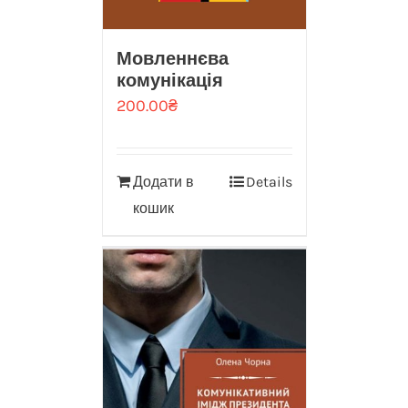
Мовленнєва
комунікація
200.00
₴
Додати в
Details
кошик