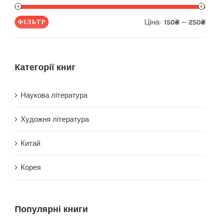
Ціна:
—
ФІЛЬТР
150₴
250₴
Мін
Най
ціна
ціна
Категорії книг
Наукова література
Художня література
Китай
Корея
Популярні книги