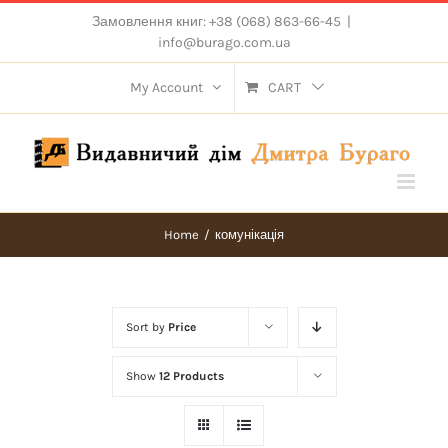
Skip
Замовлення книг: +38 (068) 863-66-45
|
to
info@burago.com.ua
content
My Account
CART
Home
/
комунікація
Sort by
Price
Show
12 Products