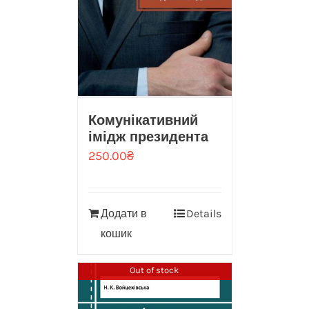
Комунікативний
імідж президента
250.00
₴
Додати в
Details
кошик
Out of stock