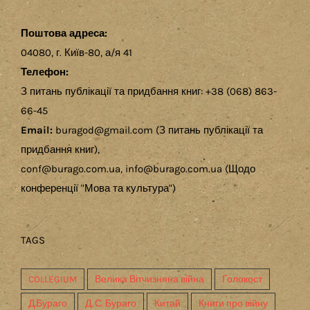
Поштова адреса:
04080, г. Київ-80, а/я 41
Телефон:
З питань публікації та придбання книг: +38 (068) 863-
66-45
Email:
buragod@gmail.com (З питань публікації та
придбання книг),
conf@burago.com.ua, info@burago.com.ua (Щодо
конференції "Мова та культура")
TAGS
COLLEGIUM
Велика Вітчизняна війна
Голокост
Д.Бураго
Д. С. Бураго
Китай
Книги про війну