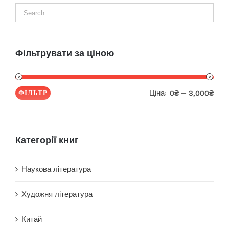
Фільтрувати за ціною
Ціна:
—
ФІЛЬТР
0₴
3,000₴
Мін
Най
ціна
ціна
Категорії книг
Наукова література
Художня література
Китай