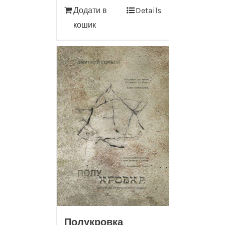
Додати в
Details
кошик
Полукровка