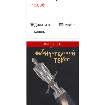
140.00
₴
Додати в
Details
кошик
Out of stock