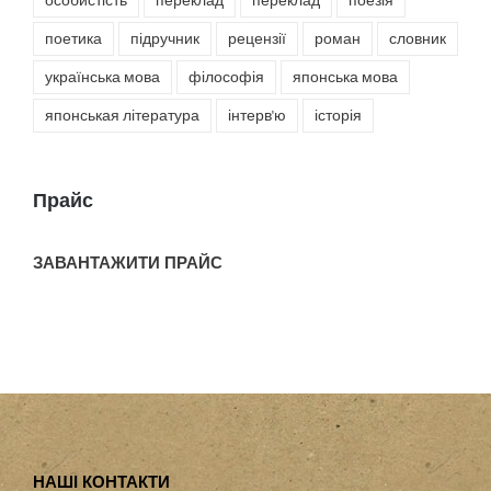
особистість
переклад
переклад
поезія
поетика
підручник
рецензії
роман
словник
українська мова
філософія
японська мова
японськая література
інтерв'ю
історія
Прайс
ЗАВАНТАЖИТИ ПРАЙС
НАШІ КОНТАКТИ