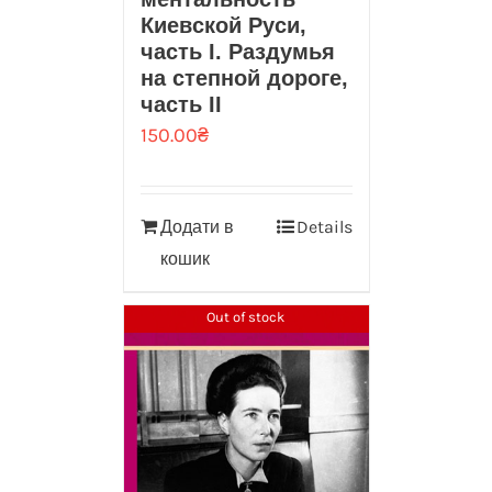
Киевской Руси,
часть I. Раздумья
на степной дороге,
часть II
150.00
₴
Додати в
Details
кошик
Out of stock