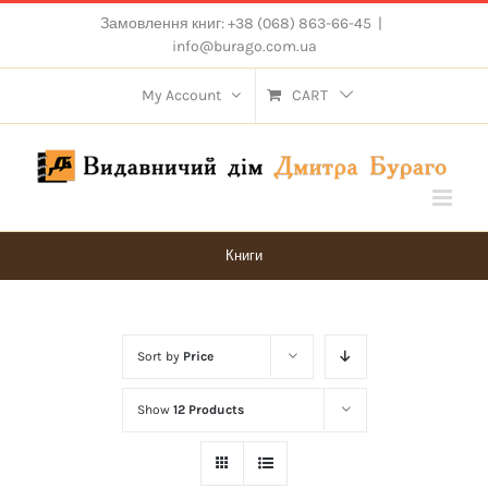
Skip
Замовлення книг: +38 (068) 863-66-45
|
to
info@burago.com.ua
content
My Account
CART
Книги
Sort by
Price
Show
12 Products