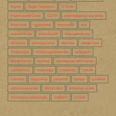
Корея
Люди Перемоги
О. Блок
Радянський Союз
СОТИ
азербайджанська мова
візантизм
граматика
економіка
есе
знання мови
комунікація
красномовство
культура
культурологія
лексика
лінгвістика
література
літературознавство
мемуари
морфологія
музика
ораторське мистецтво
особистість
переклад
переклад
поезія
поетика
підручник
рецензії
роман
словник
українська мова
філософія
японська мова
японськая література
інтерв'ю
історія