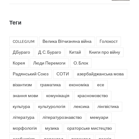
Теги
COLLEGIUM
Велика Вітчизняна війна
Голокост
Д.Бураго
Д. С. Бураго
Китай
Книги про війну
Корея
Люди Перемоги
О. Блок
Радянський Союз
СОТИ
азербайджанська мова
візантизм
граматика
економіка
есе
знання мови
комунікація
красномовство
культура
культурологія
лексика
лінгвістика
література
літературознавство
мемуари
морфологія
музика
ораторське мистецтво