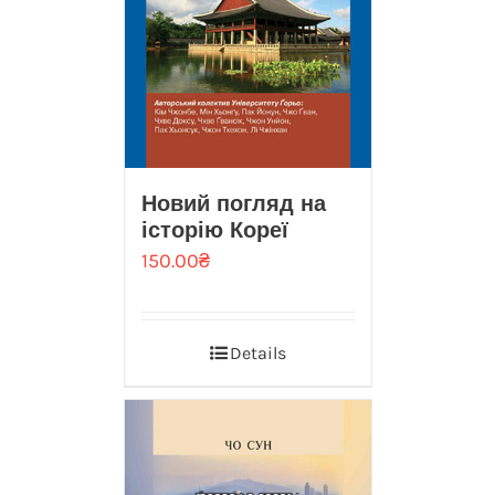
Новий погляд на
iсторiю Кореї
150.00
₴
Details