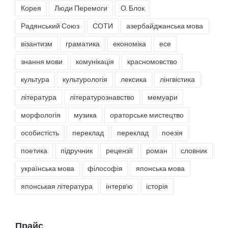
Корея
Люди Перемоги
О. Блок
Радянський Союз
СОТИ
азербайджанська мова
візантизм
граматика
економіка
есе
знання мови
комунікація
красномовство
культура
культурологія
лексика
лінгвістика
література
літературознавство
мемуари
морфологія
музика
ораторське мистецтво
особистість
переклад
переклад
поезія
поетика
підручник
рецензії
роман
словник
українська мова
філософія
японська мова
японськая література
інтерв'ю
історія
Прайс