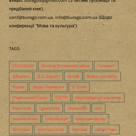
Email:
buragod@gmail.com (З питань публікації та
придбання книг),
conf@burago.com.ua, info@burago.com.ua (Щодо
конференції "Мова та культура")
TAGS
COLLEGIUM
Велика Вітчизняна війна
Голокост
Д.Бураго
Д. С. Бураго
Китай
Книги про війну
Корея
Люди Перемоги
О. Блок
Радянський Союз
СОТИ
азербайджанська мова
візантизм
граматика
економіка
есе
знання мови
комунікація
красномовство
культура
культурологія
лексика
лінгвістика