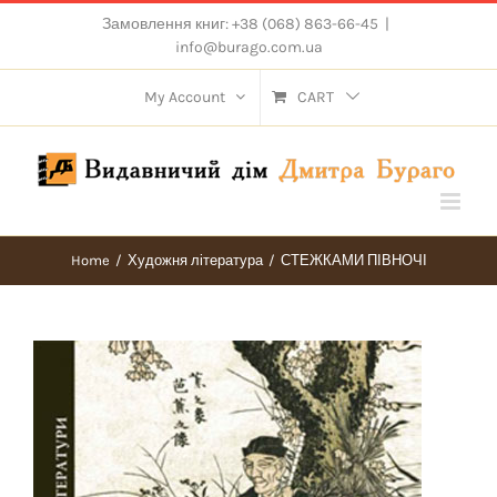
Skip
Замовлення книг: +38 (068) 863-66-45
|
to
info@burago.com.ua
content
My Account
CART
Home
/
Художня література
/
СТЕЖКАМИ ПІВНОЧІ