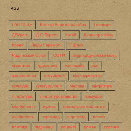
TAGS
COLLEGIUM
Велика Вітчизняна війна
Голокост
Д.Бураго
Д. С. Бураго
Китай
Книги про війну
Корея
Люди Перемоги
О. Блок
Радянський Союз
СОТИ
азербайджанська мова
візантизм
граматика
економіка
есе
знання мови
комунікація
красномовство
культура
культурологія
лексика
лінгвістика
література
літературознавство
мемуари
морфологія
музика
ораторське мистецтво
особистість
переклад
переклад
поезія
поетика
підручник
рецензії
роман
словник