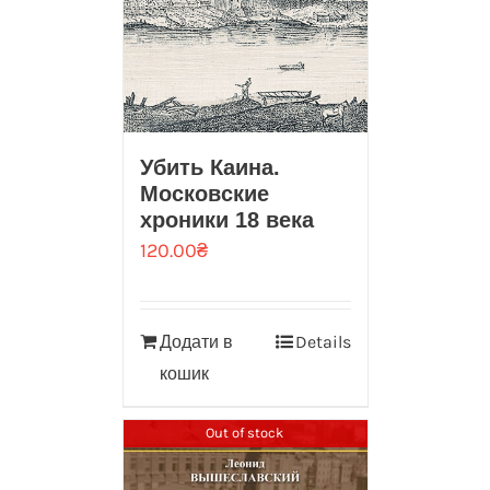
Убить Каина.
Московские
хроники 18 века
120.00
₴
Додати в
Details
кошик
Out of stock