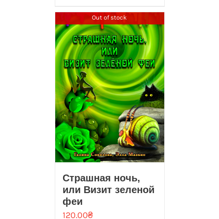
Out of stock
Страшная ночь,
или Визит зеленой
феи
120.00
₴