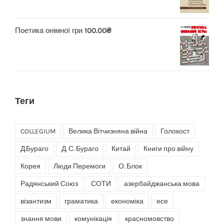
Поетика онімної гри
100.00
₴
Теги
COLLEGIUM
Велика Вітчизняна війна
Голокост
Д.Бураго
Д. С. Бураго
Китай
Книги про війну
Корея
Люди Перемоги
О. Блок
Радянський Союз
СОТИ
азербайджанська мова
візантизм
граматика
економіка
есе
знання мови
комунікація
красномовство