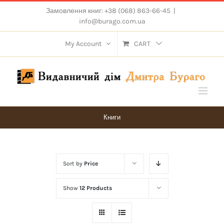
Skip
Замовлення книг: +38 (068) 863-66-45
|
to
info@burago.com.ua
content
My Account
CART
Книги
Sort by
Price
Show
12 Products