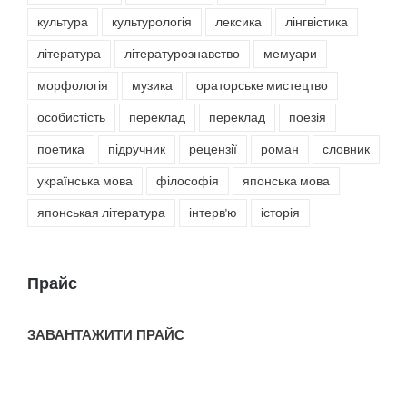
культура
культурологія
лексика
лінгвістика
література
літературознавство
мемуари
морфологія
музика
ораторське мистецтво
особистість
переклад
переклад
поезія
поетика
підручник
рецензії
роман
словник
українська мова
філософія
японська мова
японськая література
інтерв'ю
історія
Прайс
ЗАВАНТАЖИТИ ПРАЙС