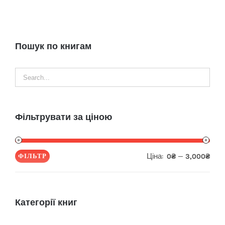
Пошук по книгам
Фільтрувати за ціною
Ціна:
—
ФІЛЬТР
0₴
3,000₴
Мін
Най
ціна
ціна
Категорії книг