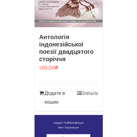
Антологія
індонезійської
поезії двадцятого
сторіччя
120.00
₴
Додати в
Details
кошик