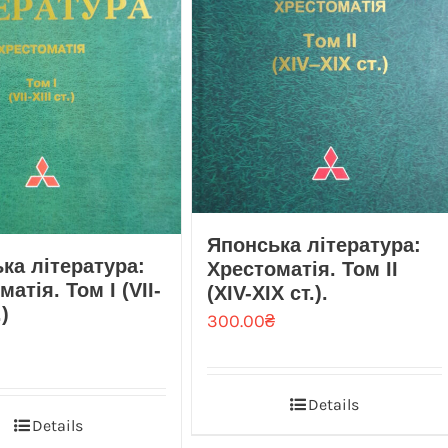
Японська література:
ка література:
Хрестоматія. Том II
атія. Том I (VIІ-
(XIV-XIX ст.).
.)
300.00
₴
Details
Details