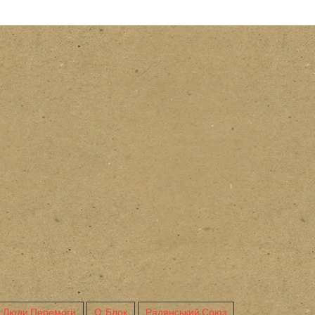
Люди Перемоги
О. Блок
Радянський Союз