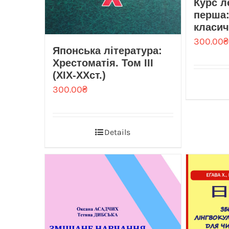
Курс л
перша:
класич
300.00
₴
Японська література:
Хрестоматія. Том III
(ХІХ-ХХст.)
300.00
₴
Details