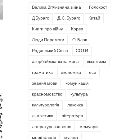
Велика Вітчизняна війна
Голокост
Д.Бураго
Д. С. Бураго
Китай
Книги про війну
Корея
Люди Перемоги
О. Блок
Радянський Союз
СОТИ
азербайджанська мова
візантизм
граматика
економіка
есе
знання мови
комунікація
красномовство
культура
культурологія
лексика
лінгвістика
література
літературознавство
мемуари
морфологія
музика