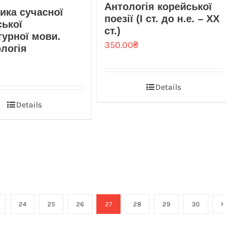
Антологія корейської
ика сучасної
поезії (I ст. до н.е. – XX
ської
ст.)
турної мови.
350.00
₴
логія
Details
Details
24
25
26
27
28
29
30