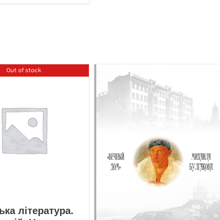
Out of stock
ка література.