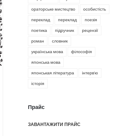
ораторське мистецтво
особистість
переклад
переклад
поезія
поетика
підручник
рецензії
роман
словник
українська мова
філософія
японська мова
японськая література
інтерв'ю
історія
Прайс
ЗАВАНТАЖИТИ ПРАЙС