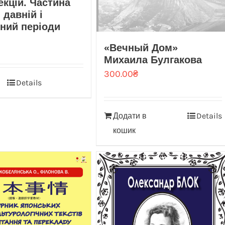
екцій. Частина
 давній і
ний періоди
«Вечный Дом»
Михаила Булгакова
300.00
₴
Details
Додати в
Details
кошик