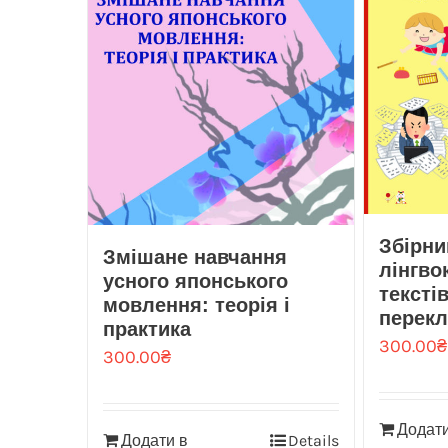
Збірни
Змішане навчання
лінгво
усного японського
тексті
мовлення: теорія і
перекл
практика
300.00
₴
300.00
₴
Додати
Додати в
Details