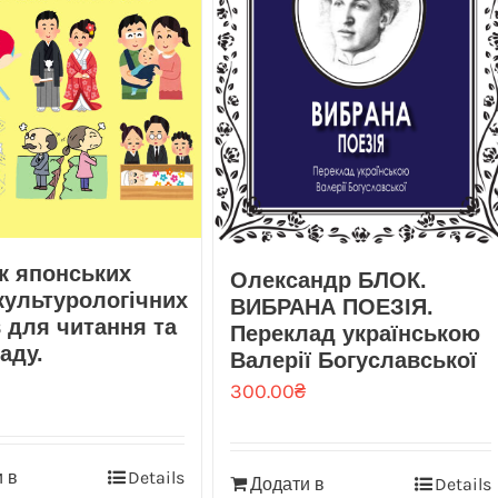
к японських
Олександр БЛОК.
культурологічних
ВИБРАНА ПОЕЗІЯ.
в для читання та
Переклад українською
аду.
Валерії Богуславської
300.00
₴
 в
Details
Додати в
Details