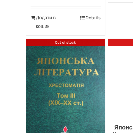
Додати в
Details
кошик
Out of stock
Японсь