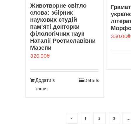
Животворне світло
Грамат
слова: збірник
україн
наукових студій
літера
пам’яті докторки
Морфо
філологічних наук
350.00
₴
Наталії Ростиславівни
Мазепи
320.00
₴
Додати в
Details
кошик
1
2
3
…