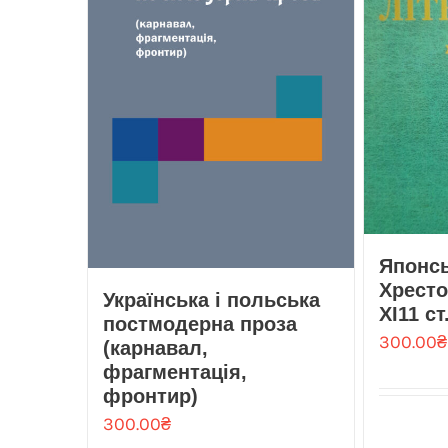
Японсь
Хрестом
Українська і польська
ХІ11 ст
постмодерна проза
300.00
₴
(карнавал,
фрагментація,
фронтир)
300.00
₴