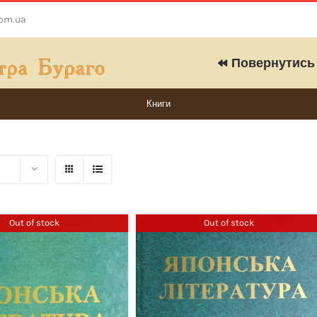
com.ua
Повернутись 
Книги
Out of stock
Out of stock