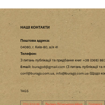
НАШІ КОНТАКТИ
Поштова адреса:
04080, г. Київ-80, а/я 41
Телефон:
З питань публікації та придбання книг: +38 (068) 86
Email:
buragod@gmail.com (З питань публікації та п
conf@burago.com.ua, info@burago.com.ua (Щодо кон
TAGS
COLLEGIUM
Велика Вітчизняна війна
Голокост