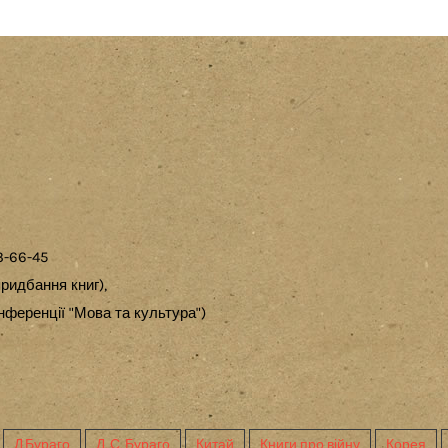
3-66-45
ридбання книг),
ференції "Мова та культура")
Д.Бураго
Д. С. Бураго
Китай
Книги про війну
Корея