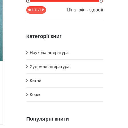
Ціна:
—
ФІЛЬТР
0₴
3,000₴
Мінімальна
Найбільша
ціна
ціна
Категорії книг
Наукова література
Художня література
Китай
Корея
Популярні книги