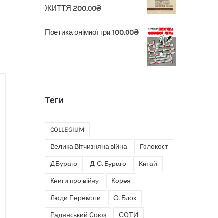
ЖИТТЯ
200.00
₴
Поетика онімної гри
100.00
₴
Теги
COLLEGIUM
Велика Вітчизняна війна
Голокост
Д.Бураго
Д. С. Бураго
Китай
Книги про війну
Корея
Люди Перемоги
О. Блок
Радянський Союз
СОТИ