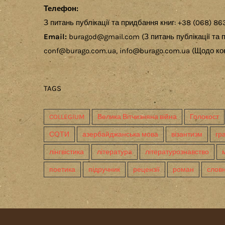
Телефон:
З питань публікації та придбання книг: +38 (068) 86
Email:
buragod@gmail.com (З питань публікації та п
conf@burago.com.ua, info@burago.com.ua (Щодо кон
TAGS
COLLEGIUM
Велика Вітчизняна війна
Голокост
СОТИ
азербайджанська мова
візантизм
гр
лінгвістика
література
літературознавство
поетика
підручник
рецензії
роман
слов