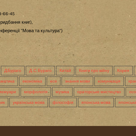
3-66-45
ридбання книг),
ференції "Мова та культура")
Д.Бураго
Д. С. Бураго
Китай
Книги про війну
Корея
аматика
економіка
есе
знання мови
комунікація
кра
мемуари
морфологія
музика
ораторське мистецтво
осо
ник
українська мова
філософія
японська мова
японська