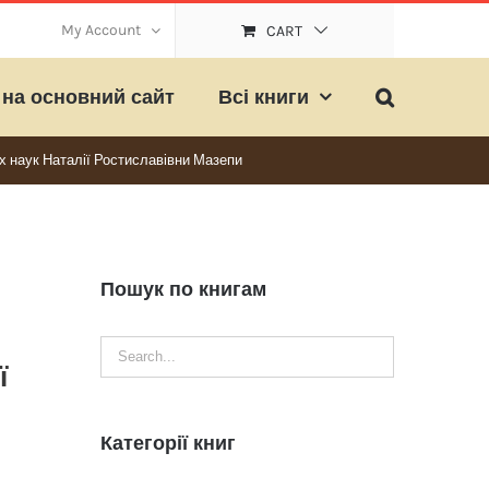
My Account
CART
на основний сайт
Всі книги
их наук Наталії Ростиславівни Мазепи
Пошук по книгам
ї
Категорії книг