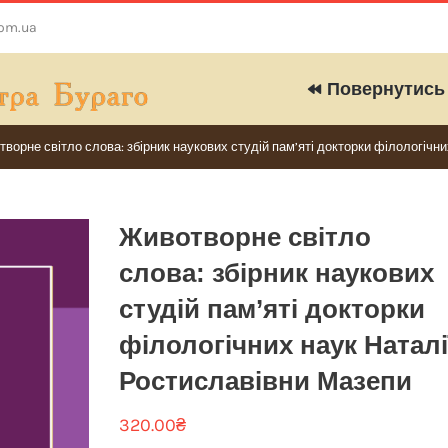
com.ua
Повернутись 
ворне світло слова: збірник наукових студій пам’яті докторки філологічн
Животворне світло
слова: збірник наукових
студій пам’яті докторки
філологічних наук Наталі
Ростиславівни Мазепи
320.00
₴