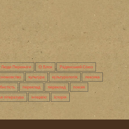
Люди Перемоги
О. Блок
Радянський Союз
сномовство
культура
культурологія
лексика
бистість
переклад
переклад
поезія
я література
інтерв'ю
історія