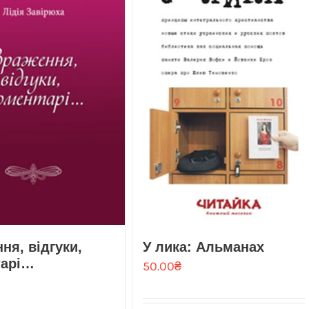
ня, вiдгуки,
У лика: Альманах
тарi…
50.00
₴