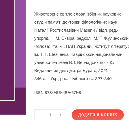
Животворне світло слова: збірник наукових
студій пам’яті докторки філологічних наук
Наталії Ростиславівни Мазепи / відп. ред.-
упоряд. Н. М. Сквіра; редкол.: М. Г. Жулинський
(голова) [та ін.]; НАН України, Інститут літерату
ім. Т. Г. Шевченка; Таврійський національний
університет імені В. І. Вернадського. – К.:
Видавничий дім Дмитра Бураго, 2021. –
346 с. – Укр., рос. – Бібліогр.: с. 327–340.
ISBN 978-966-489-571-9
ДОДАТИ В КОШИК
Животворне
світло