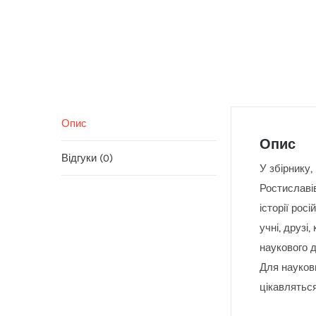
Опис
Опис
Відгуки (0)
У збірнику,
Ростиславів
історії росі
учні, друзі
наукового д
Для науковц
цікавлятьс