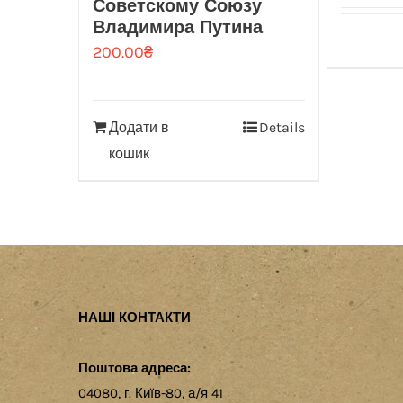
Советскому Союзу
Владимира Путина
200.00
₴
Додати в
Details
кошик
НАШІ КОНТАКТИ
Поштова адреса:
04080, г. Київ-80, а/я 41