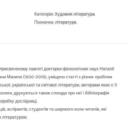
слова:
збірник
Категорія:
Художня література
наукових
Позначка:
література
студій
пам’яті
докторки
філологічних
наук
 присвяченому пам’яті докторки філологічних наук Наталії
Наталії
ни Мазепи (1930–2019), уміщено статті з різних проблем
Ростиславівни
йської, української та світової літератури, авторами яких є її
Мазепи
, колеги, друкуються також спогади про неї і бібліографія
кількість
оробку дослідниці.
ів, аспірантів, студентів та широкого кола читачів, які
я літературою.