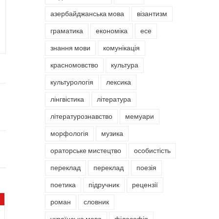
азербайджанська мова
візантизм
граматика
економіка
есе
знання мови
комунікація
красномовство
культура
культурологія
лексика
лінгвістика
література
літературознавство
мемуари
морфологія
музика
ораторське мистецтво
особистість
переклад
переклад
поезія
поетика
підручник
рецензії
роман
словник