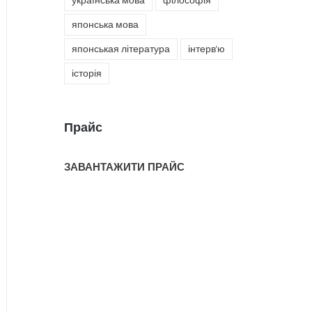
українська мова
філософія
японська мова
японськая література
інтерв'ю
історія
Прайс
ЗАВАНТАЖИТИ ПРАЙС