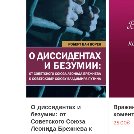
О диссидентах и
Вражен
безумии: от
комен
Советского Союза
25.00
₴
Леонида Брежнева к