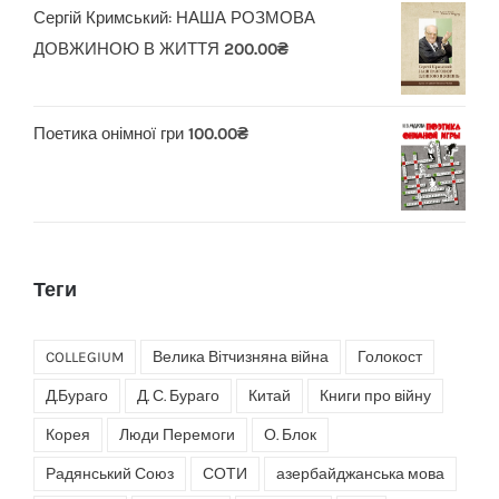
Сергій Кримський: НАША РОЗМОВА
ДОВЖИНОЮ В ЖИТТЯ
200.00
₴
Поетика онімної гри
100.00
₴
Теги
COLLEGIUM
Велика Вітчизняна війна
Голокост
Д.Бураго
Д. С. Бураго
Китай
Книги про війну
Корея
Люди Перемоги
О. Блок
Радянський Союз
СОТИ
азербайджанська мова