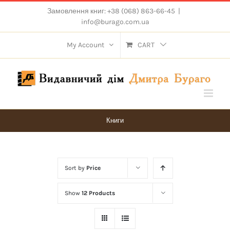
Skip
Замовлення книг: +38 (068) 863-66-45
|
to
info@burago.com.ua
content
My Account
CART
Книги
Sort by
Price
Show
12 Products