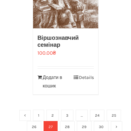
Віршознавчий
семінар
100.00
₴
Додати в
Details
кошик
1
2
3
…
24
25
26
27
28
29
30