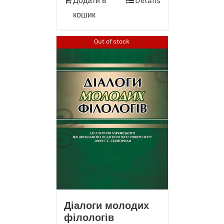
Додати в
Details
кошик
Out of stock
Діалоги молодих
філологів