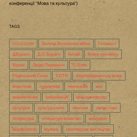
конференції "Мова та культура")
TAGS
COLLEGIUM
Велика Вітчизняна війна
Голокост
Д.Бураго
Д. С. Бураго
Китай
Книги про війну
Корея
Люди Перемоги
О. Блок
Радянський Союз
СОТИ
азербайджанська мова
візантизм
граматика
економіка
есе
знання мови
комунікація
красномовство
культура
культурологія
лексика
лінгвістика
література
літературознавство
мемуари
морфологія
музика
ораторське мистецтво