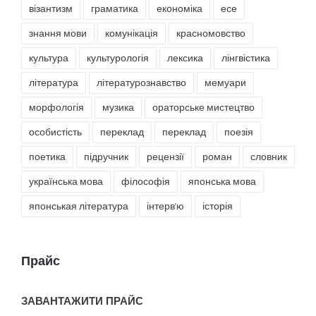
візантизм
граматика
економіка
есе
знання мови
комунікація
красномовство
культура
культурологія
лексика
лінгвістика
література
літературознавство
мемуари
морфологія
музика
ораторське мистецтво
особистість
переклад
переклад
поезія
поетика
підручник
рецензії
роман
словник
українська мова
філософія
японська мова
японськая література
інтерв'ю
історія
Прайс
ЗАВАНТАЖИТИ ПРАЙС