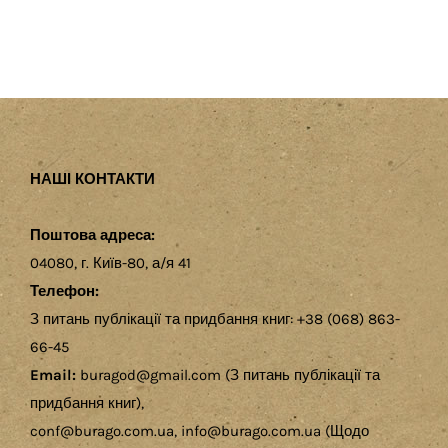
НАШІ КОНТАКТИ
Поштова адреса:
04080, г. Київ-80, а/я 41
Телефон:
З питань публікації та придбання книг: +38 (068) 863-
66-45
Email:
buragod@gmail.com (З питань публікації та
придбання книг),
conf@burago.com.ua, info@burago.com.ua (Щодо