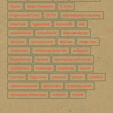
Корея
Люди Перемоги
О. Блок
Радянський Союз
СОТИ
азербайджанська мова
візантизм
граматика
економіка
есе
знання мови
комунікація
красномовство
культура
культурологія
лексика
лінгвістика
література
літературознавство
мемуари
морфологія
музика
ораторське мистецтво
особистість
переклад
переклад
поезія
поетика
підручник
рецензії
роман
словник
українська мова
філософія
японська мова
японськая література
інтерв'ю
історія