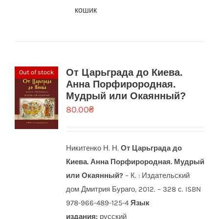
кошик
От Царьграда до Киева.
Out of stock
Анна Порфирородная.
Мудрый или Окаянный?
80.00
₴
Никитенко Н. Н.
От Царьграда до
Киева. Анна Порфирородная. Мудрый
или Окаянный?
– К. : Издательский
дом Дмитрия Бураго, 2012. – 328 с. ISBN
978-966-489-125-4
Язык
издания:
русский