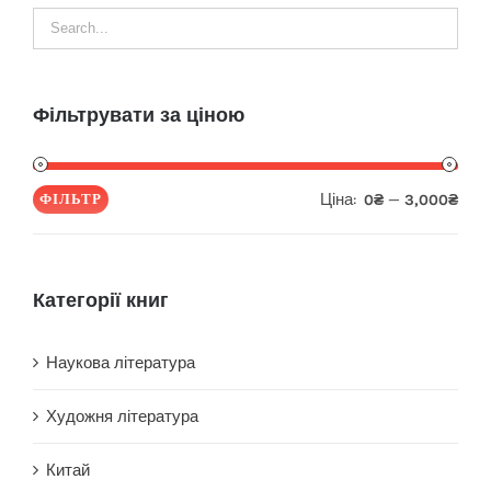
Фільтрувати за ціною
Ціна:
—
ФІЛЬТР
0₴
3,000₴
Мін
Най
ціна
ціна
Категорії книг
Наукова література
Художня література
Китай