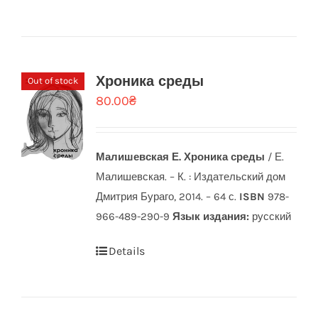
Хроника среды
Out of stock
80.00
₴
Малишевская Е.
Хроника среды
/ Е.
Малишевская. – К. : Издательский дом
Дмитрия Бураго, 2014. – 64 с.
ISBN
978-
966-489-290-9
Язык издания:
русский
Details