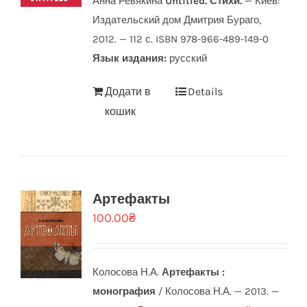
Анна Ревякина
Untitled. Стихи.
— Киев:
Издательский дом Дмитрия Бураго,
2012. — 112 с. ISBN 978-966-489-149-0
Язык издания:
русский
Додати в
Details
кошик
Артефакты
100.00
₴
Колосова Н.А.
Артефакты :
монография
/ Колосова Н.А. — 2013. —