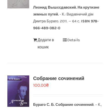
Леонид Вышссдавский.
На крутизне
земных путей.
- К.: Видавничий дім
Дмитра Бураго. 2011. — 64 с.
ISBN 978-
966-489-082-0
Додати в
Details
кошик
Собрание сочинений
100.00
₴
Бураго С. Б.
Собрание сочинений
. – К.,