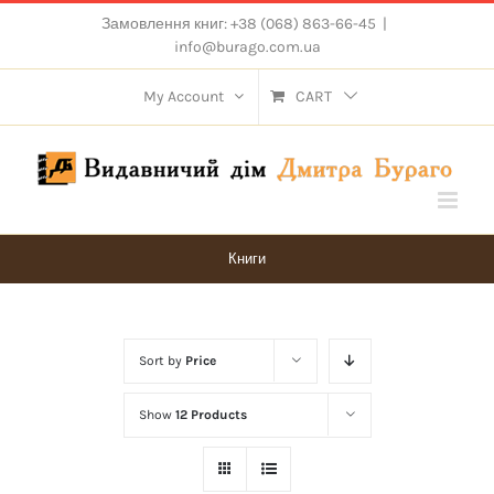
Skip
Замовлення книг: +38 (068) 863-66-45
|
to
info@burago.com.ua
content
My Account
CART
Книги
Sort by
Price
Show
12 Products