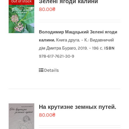
Зелені ягоди калини
Out of stock
80.00
₴
Володимир Мацуцький
Зелені ягоди
калини.
Книга друга. – К.: Видавничий
дім Дмитра Бураго, 2019. – 196 с.
ISBN
978-617-7621-30-9
Details
На крутизне земных путей.
80.00
₴