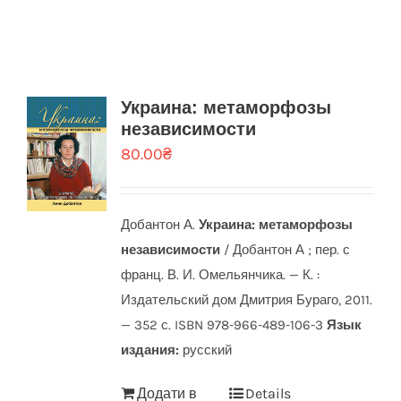
Украина: метаморфозы
независимости
80.00
₴
Добантон А.
Украина: метаморфозы
независимости
/ Добантон А ; пер. с
франц. В. И. Омельянчика. — К. :
Издательский дом Дмитрия Бураго, 2011.
— 352 с. ISBN 978-966-489-106-3
Язык
издания:
русский
Додати в
Details