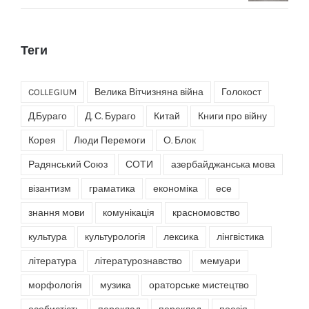
Теги
COLLEGIUM
Велика Вітчизняна війна
Голокост
Д.Бураго
Д. С. Бураго
Китай
Книги про війну
Корея
Люди Перемоги
О. Блок
Радянський Союз
СОТИ
азербайджанська мова
візантизм
граматика
економіка
есе
знання мови
комунікація
красномовство
культура
культурологія
лексика
лінгвістика
література
літературознавство
мемуари
морфологія
музика
ораторське мистецтво