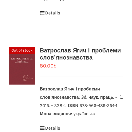
Details
Ватрослав Ягич і проблеми
Out of stock
слов’янознавства
80.00
₴
Ватрослав Ягич і проблеми
слов’янознавства: Зб. наук. праць
. – К.,
2015. – 328 с.
ISBN
978-966-489-254-1
Мова видання:
українська
Details