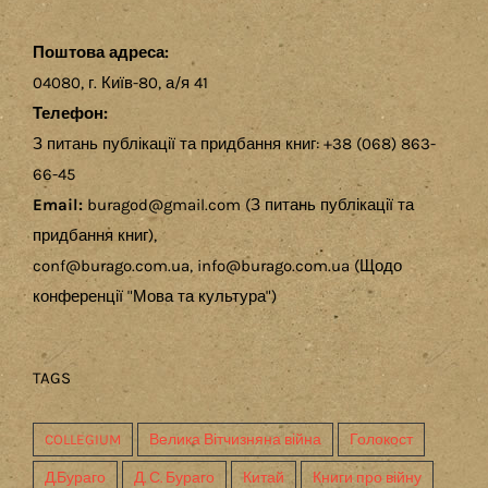
Поштова адреса:
04080, г. Київ-80, а/я 41
Телефон:
З питань публікації та придбання книг: +38 (068) 863-
66-45
Email:
buragod@gmail.com (З питань публікації та
придбання книг),
conf@burago.com.ua, info@burago.com.ua (Щодо
конференції "Мова та культура")
TAGS
COLLEGIUM
Велика Вітчизняна війна
Голокост
Д.Бураго
Д. С. Бураго
Китай
Книги про війну