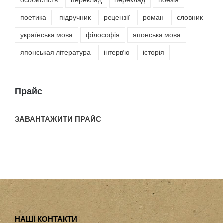
особистість
переклад
переклад
поезія
поетика
підручник
рецензії
роман
словник
українська мова
філософія
японська мова
японськая література
інтерв'ю
історія
Прайс
ЗАВАНТАЖИТИ ПРАЙС
НАШІ КОНТАКТИ