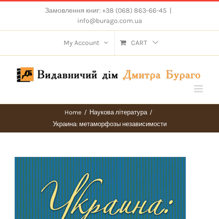
Skip
Замовлення книг: +38 (068) 863-66-45
|
to
info@burago.com.ua
content
My Account
CART
Home
/
Наукова література
/
Украина: метаморфозы независимости