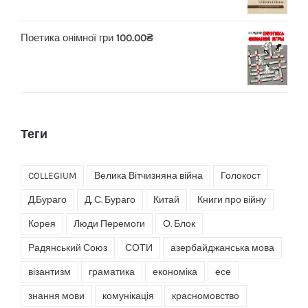
Поетика онімної гри
100.00
₴
Теги
COLLEGIUM
Велика Вітчизняна війна
Голокост
Д.Бураго
Д. С. Бураго
Китай
Книги про війну
Корея
Люди Перемоги
О. Блок
Радянський Союз
СОТИ
азербайджанська мова
візантизм
граматика
економіка
есе
знання мови
комунікація
красномовство