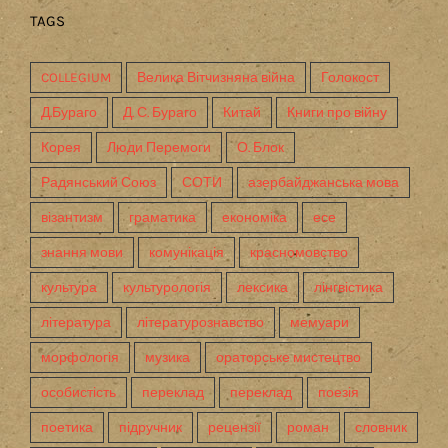
TAGS
COLLEGIUM
Велика Вітчизняна війна
Голокост
Д.Бураго
Д. С. Бураго
Китай
Книги про війну
Корея
Люди Перемоги
О. Блок
Радянський Союз
СОТИ
азербайджанська мова
візантизм
граматика
економіка
есе
знання мови
комунікація
красномовство
культура
культурологія
лексика
лінгвістика
література
літературознавство
мемуари
морфологія
музика
ораторське мистецтво
особистість
переклад
переклад
поезія
поетика
підручник
рецензії
роман
словник