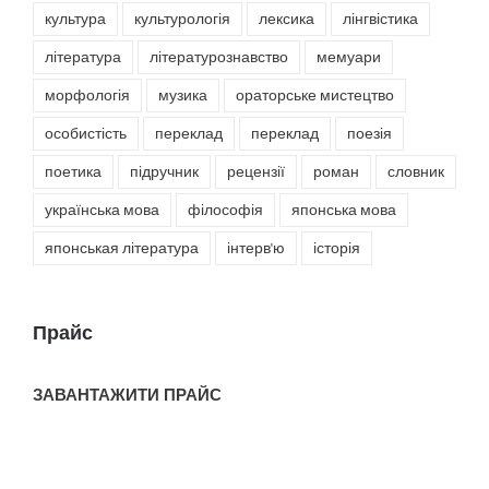
культура
культурологія
лексика
лінгвістика
література
літературознавство
мемуари
морфологія
музика
ораторське мистецтво
особистість
переклад
переклад
поезія
поетика
підручник
рецензії
роман
словник
українська мова
філософія
японська мова
японськая література
інтерв'ю
історія
Прайс
ЗАВАНТАЖИТИ ПРАЙС