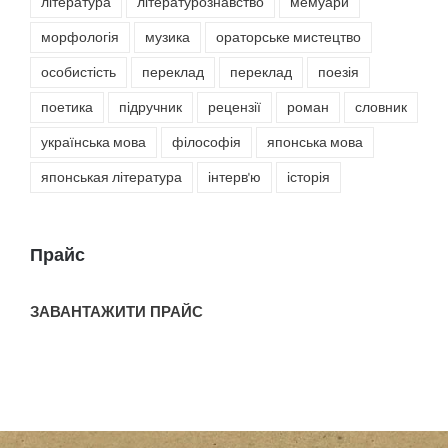
література
літературознавство
мемуари
морфологія
музика
ораторське мистецтво
особистість
переклад
переклад
поезія
поетика
підручник
рецензії
роман
словник
українська мова
філософія
японська мова
японськая література
інтерв'ю
історія
Прайс
ЗАВАНТАЖИТИ ПРАЙС