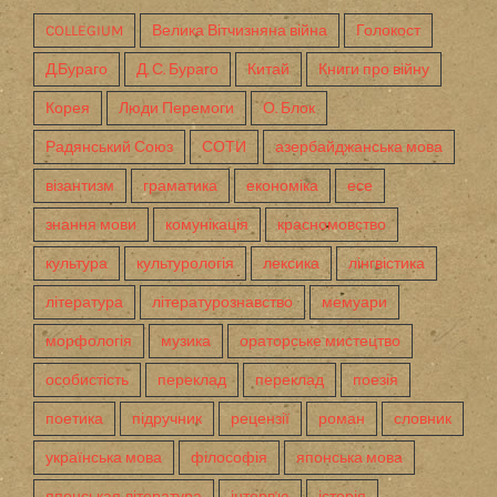
COLLEGIUM
Велика Вітчизняна війна
Голокост
Д.Бураго
Д. С. Бураго
Китай
Книги про війну
Корея
Люди Перемоги
О. Блок
Радянський Союз
СОТИ
азербайджанська мова
візантизм
граматика
економіка
есе
знання мови
комунікація
красномовство
культура
культурологія
лексика
лінгвістика
література
літературознавство
мемуари
морфологія
музика
ораторське мистецтво
особистість
переклад
переклад
поезія
поетика
підручник
рецензії
роман
словник
українська мова
філософія
японська мова
японськая література
інтерв'ю
історія