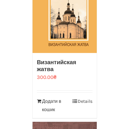
Византийская
жатва
300.00
₴
Додати в
Details
кошик