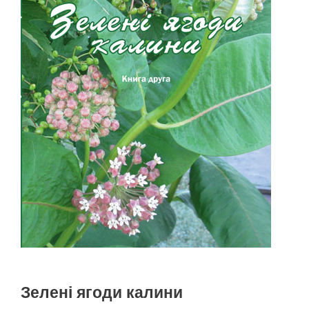
Зелені ягоди калини