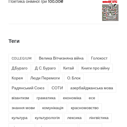
Поетика онімної гри
100.00
₴
Теги
COLLEGIUM
Велика Вітчизняна війна
Голокост
Д.Бураго
Д. С. Бураго
Китай
Книги про війну
Корея
Люди Перемоги
О. Блок
Радянський Союз
СОТИ
азербайджанська мова
візантизм
граматика
економіка
есе
знання мови
комунікація
красномовство
культура
культурологія
лексика
лінгвістика