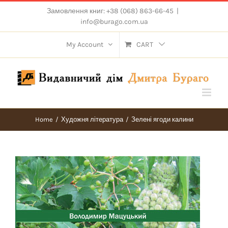
Skip
Замовлення книг: +38 (068) 863-66-45
|
to
info@burago.com.ua
content
My Account
CART
Home
/
Художня література
/
Зелені ягоди калини