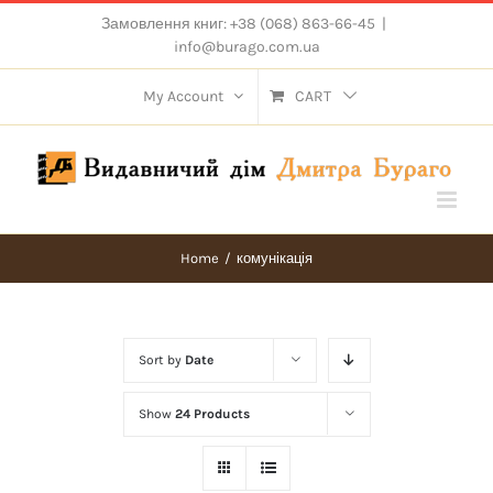
Skip
Замовлення книг: +38 (068) 863-66-45
|
to
info@burago.com.ua
content
My Account
CART
Home
/
комунікація
Sort by
Date
Show
24 Products