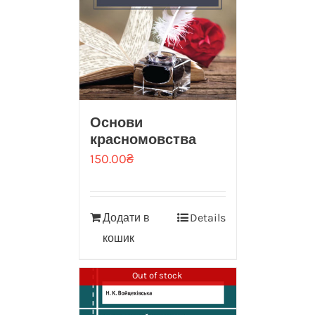
Основи
красномовства
150.00
₴
Додати в
Details
кошик
Out of stock