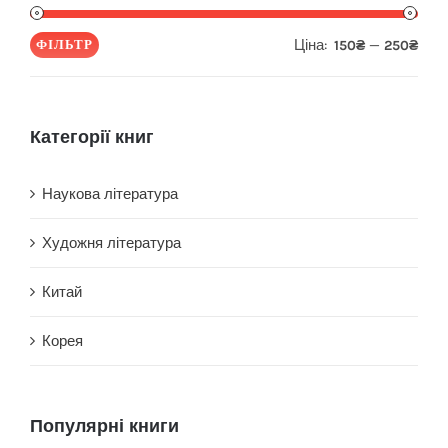
Ціна:
—
ФІЛЬТР
150₴
250₴
Мін
Най
ціна
ціна
Категорії книг
Наукова література
Художня література
Китай
Корея
Популярні книги