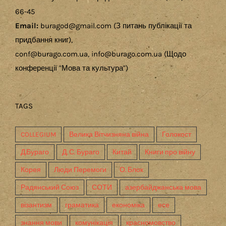
66-45
Email:
buragod@gmail.com (З питань публікації та
придбання книг),
conf@burago.com.ua, info@burago.com.ua (Щодо
конференції "Мова та культура")
TAGS
COLLEGIUM
Велика Вітчизняна війна
Голокост
Д.Бураго
Д. С. Бураго
Китай
Книги про війну
Корея
Люди Перемоги
О. Блок
Радянський Союз
СОТИ
азербайджанська мова
візантизм
граматика
економіка
есе
знання мови
комунікація
красномовство