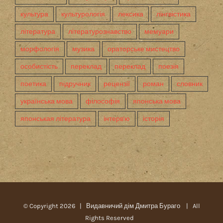
культура
культурологія
лексика
лінгвістика
література
літературознавство
мемуари
морфологія
музика
ораторське мистецтво
особистість
переклад
переклад
поезія
поетика
підручник
рецензії
роман
словник
українська мова
філософія
японська мова
японськая література
інтерв'ю
історія
© Copyright
2026 |
Видавничий дім Дмитра Бураго
| All
Rights Reserved