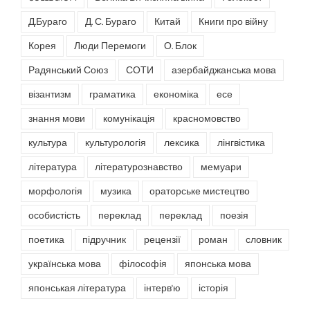
Д.Бураго
Д. С. Бураго
Китай
Книги про війну
Корея
Люди Перемоги
О. Блок
Радянський Союз
СОТИ
азербайджанська мова
візантизм
граматика
економіка
есе
знання мови
комунікація
красномовство
культура
культурологія
лексика
лінгвістика
література
літературознавство
мемуари
морфологія
музика
ораторське мистецтво
особистість
переклад
переклад
поезія
поетика
підручник
рецензії
роман
словник
українська мова
філософія
японська мова
японськая література
інтерв'ю
історія