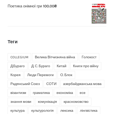
Поетика онімної гри
100.00
₴
Теги
COLLEGIUM
Велика Вітчизняна війна
Голокост
Д.Бураго
Д. С. Бураго
Китай
Книги про війну
Корея
Люди Перемоги
О. Блок
Радянський Союз
СОТИ
азербайджанська мова
візантизм
граматика
економіка
есе
знання мови
комунікація
красномовство
культура
культурологія
лексика
лінгвістика