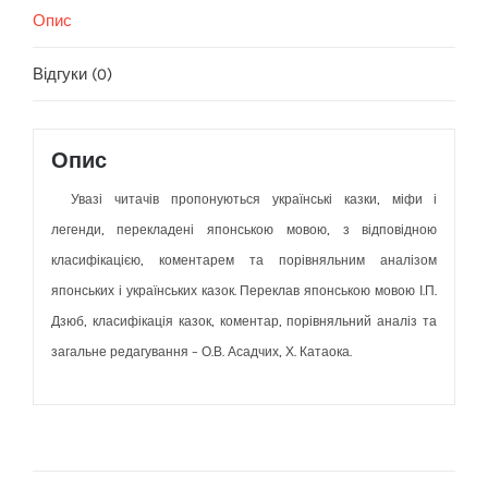
Опис
Відгуки (0)
Опис
Увазі читачів пропонуються українські казки, міфи і
легенди, перекладені японською мовою, з відповідною
класифікацією, коментарем та порівняльним аналізом
японських і українських казок. Переклав японською мовою І.П.
Дзюб, класифікація казок, коментар, порівняльний аналіз та
загальне редагування – О.В. Асадчих, Х. Катаока.