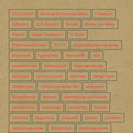
COLLEGIUM
Велика Вітчизняна війна
Голокост
Д.Бураго
Д. С. Бураго
Китай
Книги про війну
Корея
Люди Перемоги
О. Блок
Радянський Союз
СОТИ
азербайджанська мова
візантизм
граматика
економіка
есе
знання мови
комунікація
красномовство
культура
культурологія
лексика
лінгвістика
література
літературознавство
мемуари
морфологія
музика
ораторське мистецтво
особистість
переклад
переклад
поезія
поетика
підручник
рецензії
роман
словник
українська мова
філософія
японська мова