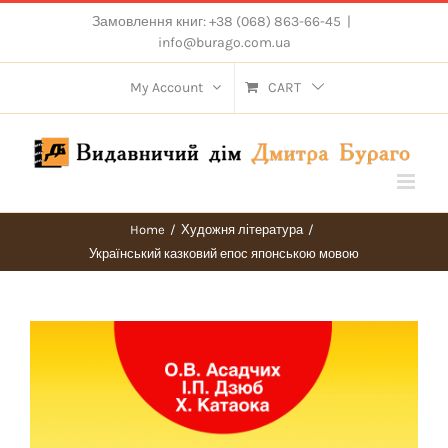
Skip
Замовлення книг: +38 (068) 863-66-45
|
to
info@burago.com.ua
content
My Account
CART
Home
/
Художня література
/
Український казковий епос японською мовою