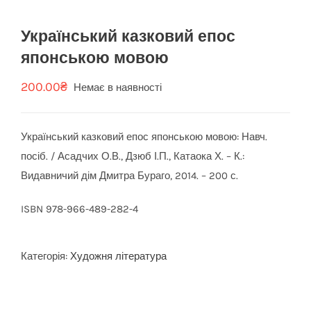
Український казковий епос
японською мовою
200.00
₴
Немає в наявності
Український казковий епос японською мовою: Навч.
посіб. / Асадчих О.В., Дзюб І.П., Катаока Х. – К.:
Видавничий дім Дмитра Бураго, 2014. – 200 с.
ISBN 978-966-489-282-4
Категорія:
Художня література