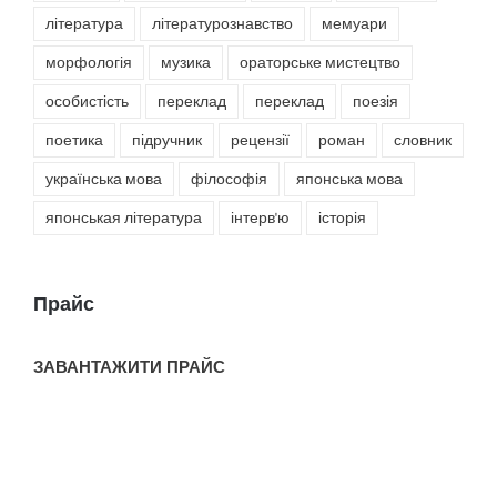
література
літературознавство
мемуари
морфологія
музика
ораторське мистецтво
особистість
переклад
переклад
поезія
поетика
підручник
рецензії
роман
словник
українська мова
філософія
японська мова
японськая література
інтерв'ю
історія
Прайс
ЗАВАНТАЖИТИ ПРАЙС