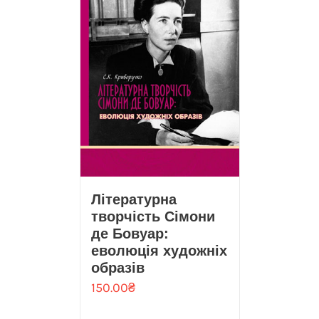
Літературна
творчість Сімони
де Бовуар:
еволюція художніх
образів
150.00
₴