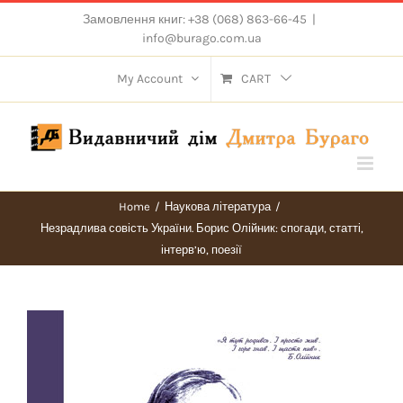
Skip
Замовлення книг: +38 (068) 863-66-45
|
to
info@burago.com.ua
content
My Account
CART
Home
/
Наукова література
/
Незрадлива совість України. Борис Олійник: спогади, статті,
інтерв’ю, поезії