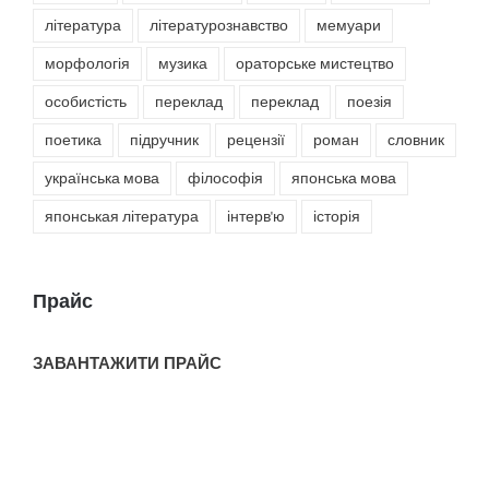
література
літературознавство
мемуари
морфологія
музика
ораторське мистецтво
особистість
переклад
переклад
поезія
поетика
підручник
рецензії
роман
словник
українська мова
філософія
японська мова
японськая література
інтерв'ю
історія
Прайс
ЗАВАНТАЖИТИ ПРАЙС