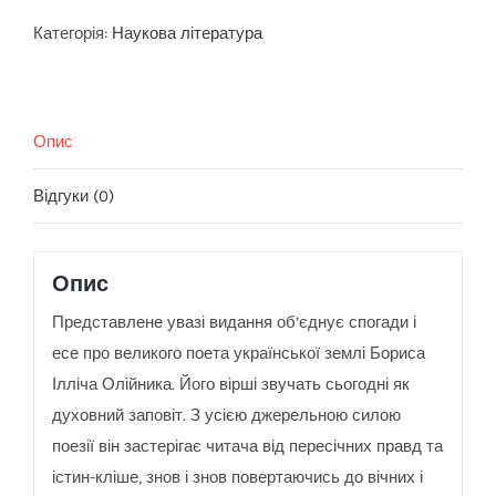
України.
Борис
Категорія:
Наукова література
Олійник:
спогади,
статті,
Опис
інтерв’ю,
поезії
Відгуки (0)
кількість
Опис
Представлене увазі видання об’єднує спогади і
есе про великого поета української землі Бориса
Ілліча Олійника. Його вірші звучать сьогодні як
духовний заповіт. З усією джерельною силою
поезії він застерігає читача від пересічних правд та
істин-кліше, знов і знов повертаючись до вічних і