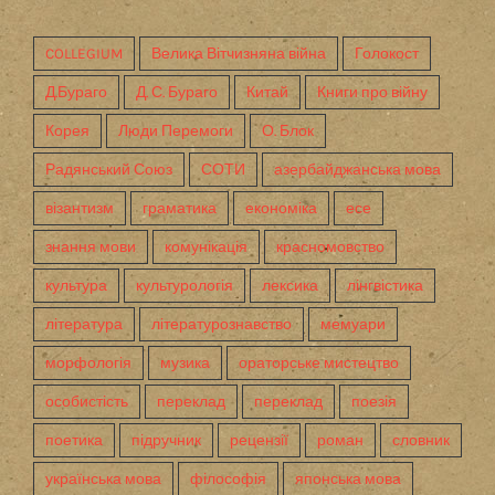
COLLEGIUM
Велика Вітчизняна війна
Голокост
Д.Бураго
Д. С. Бураго
Китай
Книги про війну
Корея
Люди Перемоги
О. Блок
Радянський Союз
СОТИ
азербайджанська мова
візантизм
граматика
економіка
есе
знання мови
комунікація
красномовство
культура
культурологія
лексика
лінгвістика
література
літературознавство
мемуари
морфологія
музика
ораторське мистецтво
особистість
переклад
переклад
поезія
поетика
підручник
рецензії
роман
словник
українська мова
філософія
японська мова