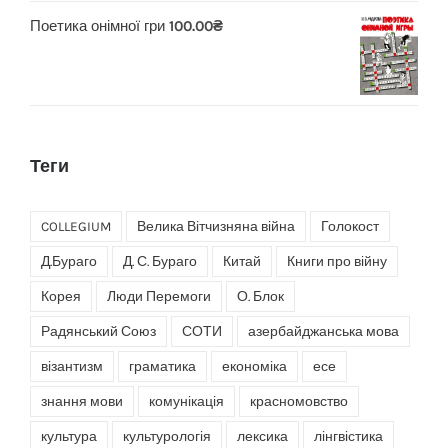
Поетика онімної гри
100.00
₴
Теги
COLLEGIUM
Велика Вітчизняна війна
Голокост
Д.Бураго
Д. С. Бураго
Китай
Книги про війну
Корея
Люди Перемоги
О. Блок
Радянський Союз
СОТИ
азербайджанська мова
візантизм
граматика
економіка
есе
знання мови
комунікація
красномовство
культура
культурологія
лексика
лінгвістика