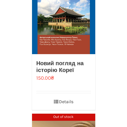
Новий погляд на
iсторiю Кореї
150.00
₴
Details
Out of stock