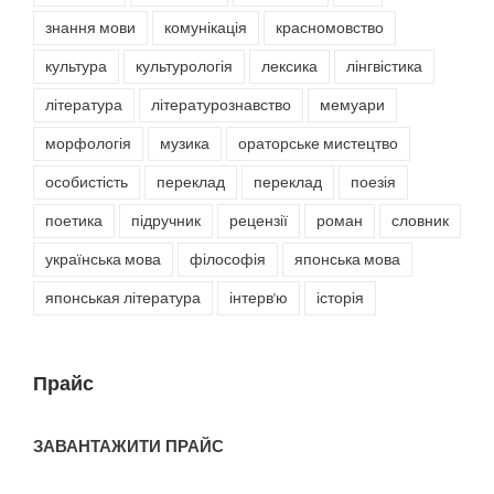
знання мови
комунікація
красномовство
культура
культурологія
лексика
лінгвістика
література
літературознавство
мемуари
морфологія
музика
ораторське мистецтво
особистість
переклад
переклад
поезія
поетика
підручник
рецензії
роман
словник
українська мова
філософія
японська мова
японськая література
інтерв'ю
історія
Прайс
ЗАВАНТАЖИТИ ПРАЙС