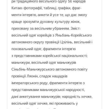
ри традиційного весільного одягу 56 народів
Китаю: фотографії, таблиці, графіки, фраг-
менти інтерв’ю, анкети й усе те, що дає змогу
краще зрозуміти духовну культуру жінок,
приховану за весільним убранням. Зміст:
весільний одяг корейців з Яньбань-Корейського
автономного округу провінції Цзілінь, весільний і
поховальний одяг, фрагменти інтерв’ю
з представниками корейської національності;
маньчжури, весільний одяг маньчжурів
Сіньбінь-Маньчжурського автономного повіту
провінції Ляонін, спадок нащадків
імператорського роду, фрагменти інтерв’ю з
представниками маньчжурської народності,
дані анкетування маньчжурів; народність хечже,
весільний одяг хечже, які проживають у