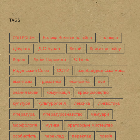
TAGS
COLLEGIUM
Велика Вітчизняна війна
Голокост
Д.Бураго
Д. С. Бураго
Китай
Книги про війну
Корея
Люди Перемоги
О. Блок
Радянський Союз
СОТИ
азербайджанська мова
візантизм
граматика
економіка
есе
знання мови
комунікація
красномовство
культура
культурологія
лексика
лінгвістика
література
літературознавство
мемуари
морфологія
музика
ораторське мистецтво
особистість
переклад
переклад
поезія