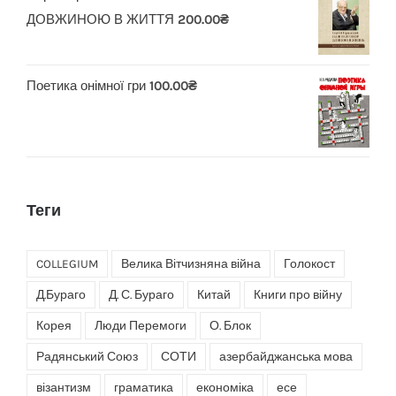
ДОВЖИНОЮ В ЖИТТЯ
200.00
₴
Поетика онімної гри
100.00
₴
Теги
COLLEGIUM
Велика Вітчизняна війна
Голокост
Д.Бураго
Д. С. Бураго
Китай
Книги про війну
Корея
Люди Перемоги
О. Блок
Радянський Союз
СОТИ
азербайджанська мова
візантизм
граматика
економіка
есе