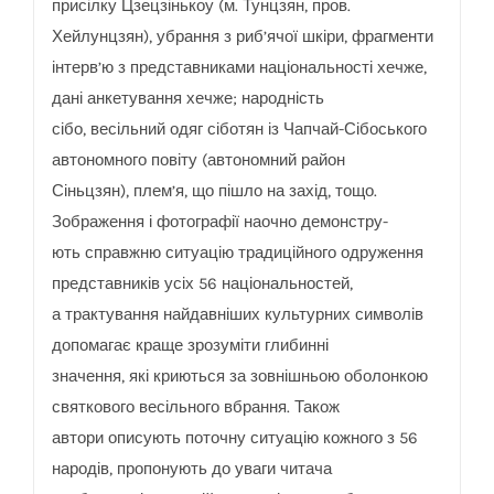
присілку Цзецзінькоу (м. Тунцзян, пров.
Хейлунцзян), убрання з риб’ячої шкіри, фрагменти
інтерв’ю з представниками національності хечже,
дані анкетування хечже; народність
сібо, весільний одяг сіботян із Чапчай-Сібоського
автономного повіту (автономний район
Сіньцзян), плем’я, що пішло на захід, тощо.
Зображення і фотографії наочно демонстру-
ють справжню ситуацію традиційного одруження
представників усіх 56 національностей,
а трактування найдавніших культурних символів
допомагає краще зрозуміти глибинні
значення, які криються за зовнішньою оболонкою
святкового весільного вбрання. Також
автори описують поточну ситуацію кожного з 56
народів, пропонують до уваги читача