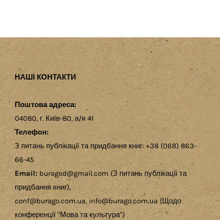
НАШІ КОНТАКТИ
Поштова адреса:
04080, г. Київ-80, а/я 41
Телефон:
З питань публікації та придбання книг: +38 (068) 863-
66-45
Email:
buragod@gmail.com (З питань публікації та
придбання книг),
conf@burago.com.ua, info@burago.com.ua (Щодо
конференції "Мова та культура")