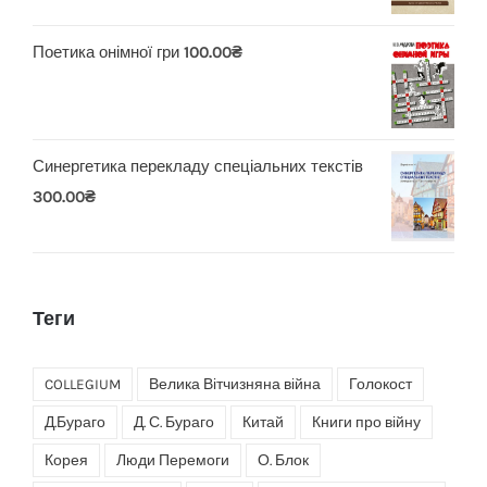
Поетика онімної гри
100.00
₴
Синергетика перекладу спеціальних текстів
300.00
₴
Теги
COLLEGIUM
Велика Вітчизняна війна
Голокост
Д.Бураго
Д. С. Бураго
Китай
Книги про війну
Корея
Люди Перемоги
О. Блок