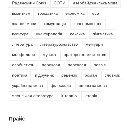
Радянський Союз
СОТИ
азербайджанська мова
візантизм
граматика
економіка
есе
знання мови
комунікація
красномовство
культура
культурологія
лексика
лінгвістика
література
літературознавство
мемуари
морфологія
музика
ораторське мистецтво
особистість
переклад
переклад
поезія
поетика
підручник
рецензії
роман
словник
українська мова
філософія
японська мова
японськая література
інтерв'ю
історія
Прайс