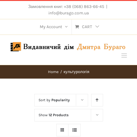
Skip
Замовлення книг: +38 (068) 863-66-45
|
to
info@burago.com.ua
content
My Account
CART
Home
/
культурологія
Sort by
Popularity
Show
12 Products