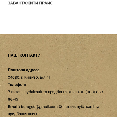
ЗАВАНТАЖИТИ ПРАЙС
НАШІ КОНТАКТИ
Поштова адреса:
04080, г. Київ-80, а/я 41
Телефон:
З питань публікації та придбання книг: +38 (068) 863-
66-45
Email:
buragod@gmail.com (З питань публікації та
придбання книг),