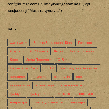
conf@burago.com.ua, info@burago.com.ua (Щодо
конференції "Мова та культура")
TAGS
COLLEGIUM
Велика Вітчизняна війна
Голокост
Д.Бураго
Д. С. Бураго
Китай
Книги про війну
Корея
Люди Перемоги
О. Блок
Радянський Союз
СОТИ
азербайджанська мова
візантизм
граматика
економіка
есе
знання мови
комунікація
красномовство
культура
культурологія
лексика
лінгвістика
література
літературознавство
мемуари