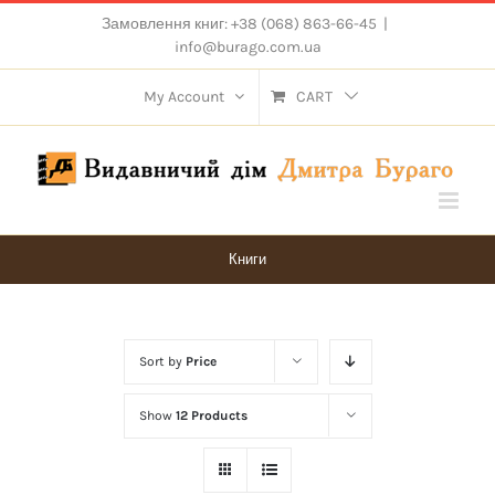
Skip
Замовлення книг: +38 (068) 863-66-45
|
to
info@burago.com.ua
content
My Account
CART
Книги
Sort by
Price
Show
12 Products