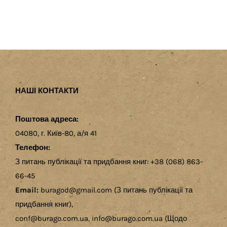
НАШІ КОНТАКТИ
Поштова адреса:
04080, г. Київ-80, а/я 41
Телефон:
З питань публікації та придбання книг: +38 (068) 863-
66-45
Email:
buragod@gmail.com (З питань публікації та
придбання книг),
conf@burago.com.ua, info@burago.com.ua (Щодо