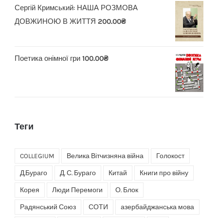
Сергій Кримський: НАША РОЗМОВА
ДОВЖИНОЮ В ЖИТТЯ
200.00
₴
Поетика онімної гри
100.00
₴
Теги
COLLEGIUM
Велика Вітчизняна війна
Голокост
Д.Бураго
Д. С. Бураго
Китай
Книги про війну
Корея
Люди Перемоги
О. Блок
Радянський Союз
СОТИ
азербайджанська мова