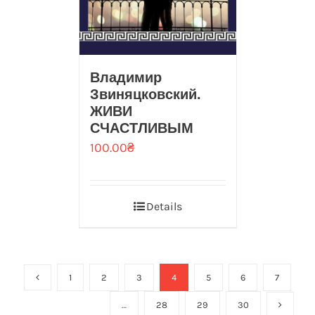
Владимир
Звиняцковский.
ЖИВИ
СЧАСТЛИВЫМ
100.00
₴
Details
1
2
3
4
5
6
7
…
28
29
30