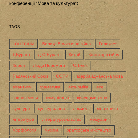
конференції "Мова та культура")
TAGS
COLLEGIUM
Велика Вітчизняна війна
Голокост
Д.Бураго
Д. С. Бураго
Китай
Книги про війну
Корея
Люди Перемоги
О. Блок
Радянський Союз
СОТИ
азербайджанська мова
візантизм
граматика
економіка
есе
знання мови
комунікація
красномовство
культура
культурологія
лексика
лінгвістика
література
літературознавство
мемуари
морфологія
музика
ораторське мистецтво