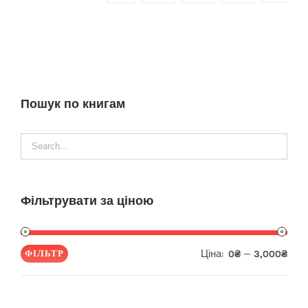
Пошук по книгам
Фільтрувати за ціною
Ціна:
—
ФІЛЬТР
0₴
3,000₴
Мін
Най
ціна
ціна