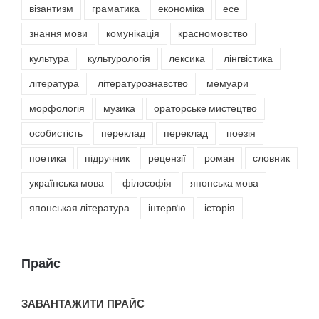
візантизм
граматика
економіка
есе
знання мови
комунікація
красномовство
культура
культурологія
лексика
лінгвістика
література
літературознавство
мемуари
морфологія
музика
ораторське мистецтво
особистість
переклад
переклад
поезія
поетика
підручник
рецензії
роман
словник
українська мова
філософія
японська мова
японськая література
інтерв'ю
історія
Прайс
ЗАВАНТАЖИТИ ПРАЙС