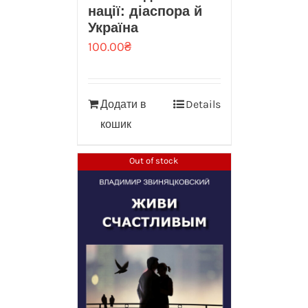
нації: діаспора й
Україна
100.00
₴
Додати в
Details
кошик
Out of stock