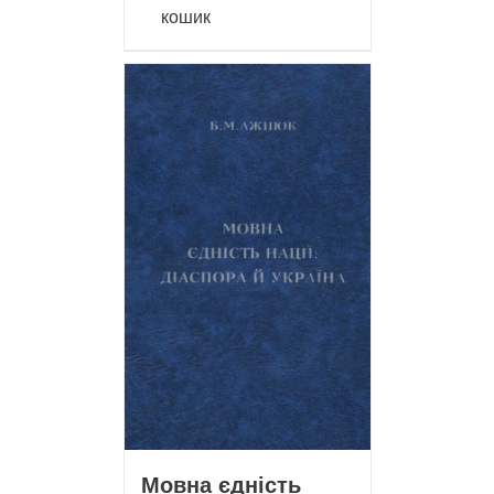
кошик
Мовна єдність