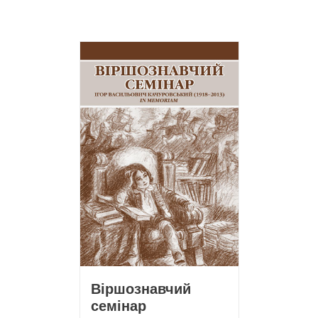
Віршознавчий
семінар