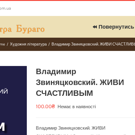
com.ua
Повернутись 
me
/
Художня література
/
Владимир Звиняцковский. ЖИВИ СЧАСТЛИ
Владимир
Звиняцковский. ЖИВИ
СЧАСТЛИВЫМ
100.00
₴
Немає в наявності
Владимир Звиняцковский. ЖИВИ