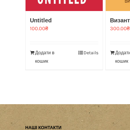
Untitled
Визант
100.00
₴
300.00
₴
Додати в
Details
Додати
кошик
кошик
НАШІ КОНТАКТИ