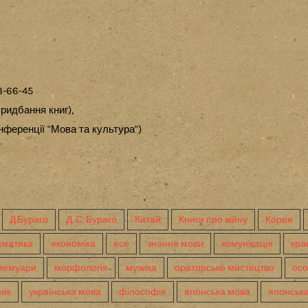
3-66-45
ридбання книг),
ференції "Мова та культура")
Д.Бураго
Д. С. Бураго
Китай
Книги про війну
Корея
аматика
економіка
есе
знання мови
комунікація
кра
мемуари
морфологія
музика
ораторське мистецтво
осо
ник
українська мова
філософія
японська мова
японська