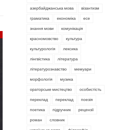
азербайджанська мова
візантизм
граматика
економіка
есе
знання мови
комунікація
красномовство
культура
культурологія
лексика
лінгвістика
література
літературознавство
мемуари
морфологія
музика
ораторське мистецтво
особистість
переклад
переклад
поезія
поетика
підручник
рецензії
роман
словник