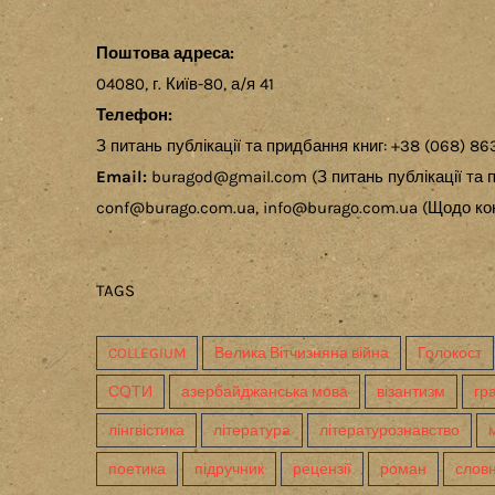
Поштова адреса:
04080, г. Київ-80, а/я 41
Телефон:
З питань публікації та придбання книг: +38 (068) 86
Email:
buragod@gmail.com (З питань публікації та п
conf@burago.com.ua, info@burago.com.ua (Щодо кон
TAGS
COLLEGIUM
Велика Вітчизняна війна
Голокост
СОТИ
азербайджанська мова
візантизм
гр
лінгвістика
література
літературознавство
поетика
підручник
рецензії
роман
слов