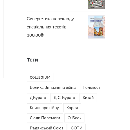
Синергетика перекладу
спеціальних текстів
300.00
₴
Теги
COLLEGIUM
Велика Вітчизняна війна
Голокост
Д.Бураго
Д. С. Бураго
Китай
Книги про війну
Корея
Люди Перемоги
О. Блок
Радянський Союз
СОТИ