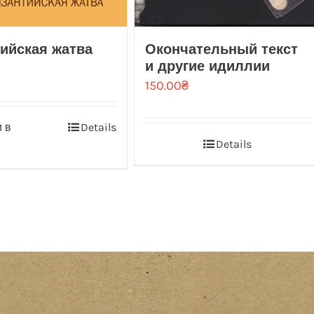
ийская жатва
Окончательный текст
и другие идиллии
150.00
₴
 в
Details
Details