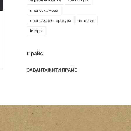
українська мова
філософія
японська мова
японськая література
інтерв'ю
історія
Прайс
ЗАВАНТАЖИТИ ПРАЙС