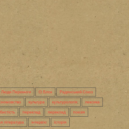
Люди Перемоги
О. Блок
Радянський Союз
сномовство
культура
культурологія
лексика
бистість
переклад
переклад
поезія
я література
інтерв'ю
історія