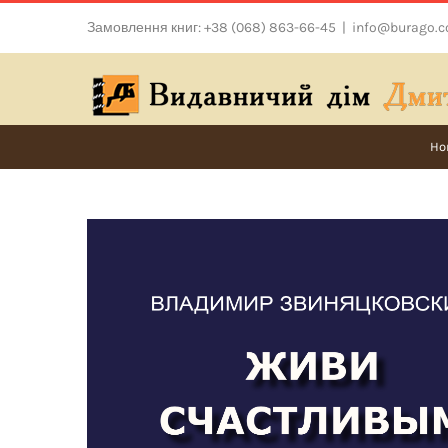
Skip
Замовлення книг: +38 (068) 863-66-45
|
info@burago.
to
content
Ho