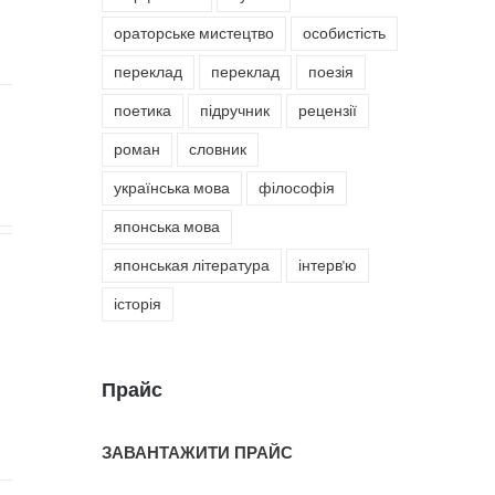
ораторське мистецтво
особистість
переклад
переклад
поезія
поетика
підручник
рецензії
роман
словник
українська мова
філософія
японська мова
японськая література
інтерв'ю
історія
Прайс
ЗАВАНТАЖИТИ ПРАЙС