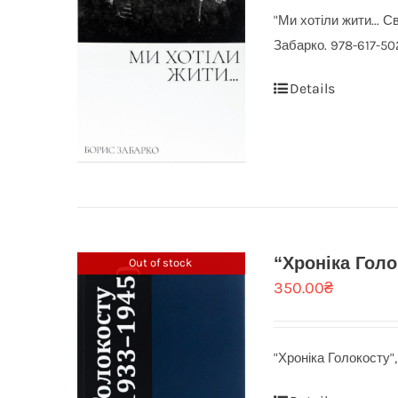
"Ми хотіли жити... С
Забарко. 978-617-502
Details
“Хроніка Голо
Out of stock
350.00
₴
"Хроніка Голокосту",