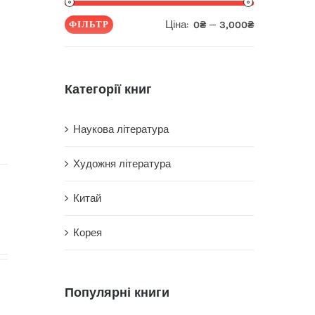
Ціна:
—
ФІЛЬТР
0₴
3,000₴
Мінімальна
Найбільша
ціна
ціна
Категорії книг
Наукова література
Художня література
Китай
Корея
Популярні книги