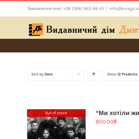
Skip
Замовлення книг: +38 (068) 863-66-45
|
info@burago.
to
content
Sort by
Date
Show
12 Products
“Ми хотіли ж
Out of stock
800.00
₴