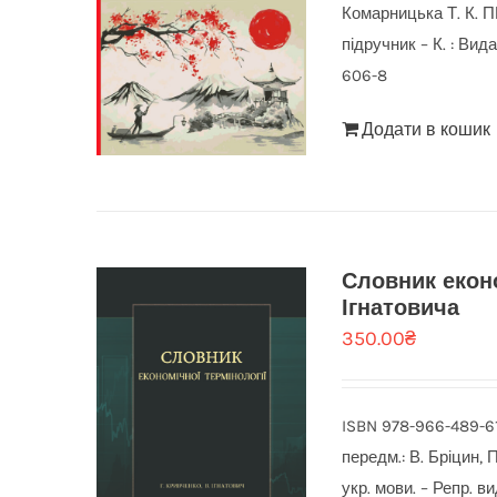
Комарницька Т. К
підручник – К. : Ви
606-8
Додати в кошик
Словник еконо
Ігнатовича
350.00
₴
ISBN 978-966-489-610
передм.: В. Бріцин, 
укр. мови. – Репр. ви