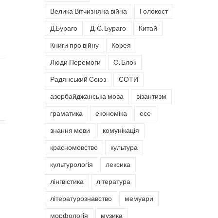
Велика Вітчизняна війна
Голокост
Д.Бураго
Д. С. Бураго
Китай
Книги про війну
Корея
Люди Перемоги
О. Блок
Радянський Союз
СОТИ
азербайджанська мова
візантизм
граматика
економіка
есе
знання мови
комунікація
красномовство
культура
культурологія
лексика
лінгвістика
література
літературознавство
мемуари
морфологія
музика