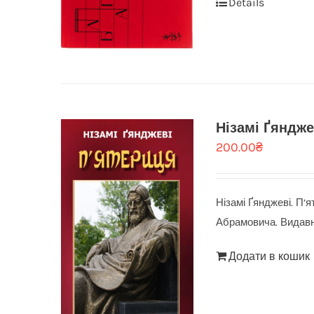
Details
Нізамі Ґяндже
200.00
₴
Нізамі Ґянджеві. П’
Абрамовича. Видавн
Додати в кошик