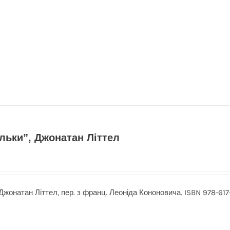
льки”, Джонатан Літтел
Джонатан Літтел, пер. з франц. Леоніда Кононовича. ISBN 978-617