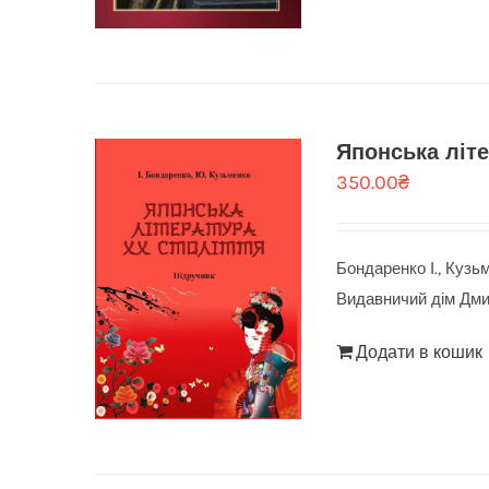
Японська літе
350.00
₴
Бондаренко І., Кузь
Видавничий дім Дмит
Додати в кошик