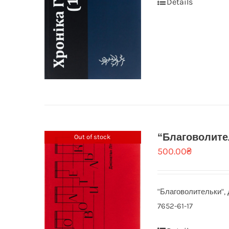
Details
“Благоволите
Out of stock
500.00
₴
"Благоволительки", 
7652-61-17