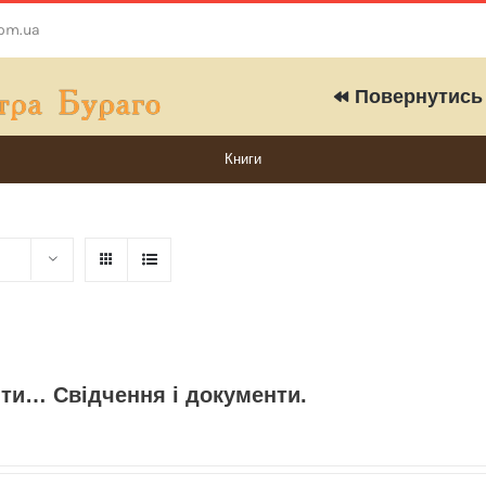
com.ua
Повернутись 
Книги
ити… Свідчення і документи.