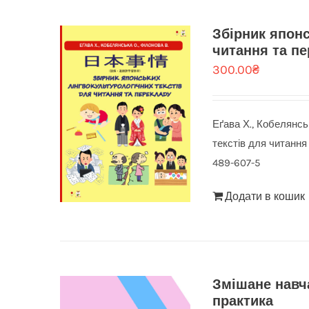
Збірник японс
читання та пе
300.00
₴
Еґава Х., Кобелянсь
текстів для читання 
489-607-5
Додати в кошик
Змішане навча
практика