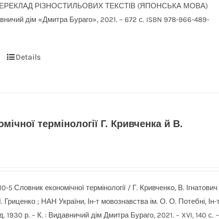
. ПЕРЕКЛАД РІЗНОСТИЛЬОВИХ ТЕКСТІВ (ЯПОНСЬКА МОВА)
давничий дім «Дмитра Бураго», 2021. – 672 с. ISBN 978-966-489-
Details
мічної термінології Г. Кривченка й В.
-5 Словник економічної термінології / Г. Кривченко, В. Ігнатович 
П. Гриценко ; НАН України, Ін-т мовознавства ім. О. О. Потебні, Ін-
д. 1930 р. – К. : Видавничий дім Дмитра Бураго, 2021. – XVI, 140 с. 