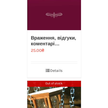
Враження, вiдгуки,
коментарi…
25.00
₴
Details
Out of stock