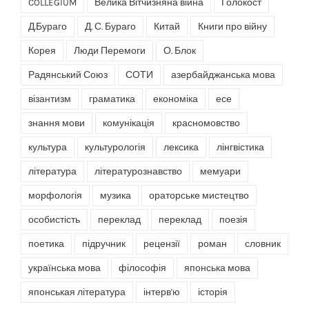
COLLEGIUM
Велика Вітчизняна війна
Голокост
Д.Бураго
Д. С. Бураго
Китай
Книги про війну
Корея
Люди Перемоги
О. Блок
Радянський Союз
СОТИ
азербайджанська мова
візантизм
граматика
економіка
есе
знання мови
комунікація
красномовство
культура
культурологія
лексика
лінгвістика
література
літературознавство
мемуари
морфологія
музика
ораторське мистецтво
особистість
переклад
переклад
поезія
поетика
підручник
рецензії
роман
словник
українська мова
філософія
японська мова
японськая література
інтерв'ю
історія