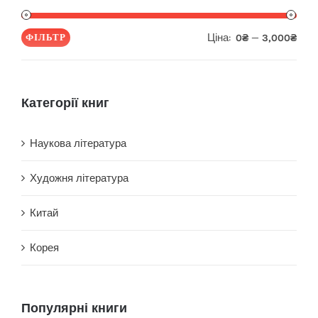
Ціна:
—
ФІЛЬТР
0₴
3,000₴
Мін
Най
ціна
ціна
Категорії книг
Наукова література
Художня література
Китай
Корея
Популярні книги