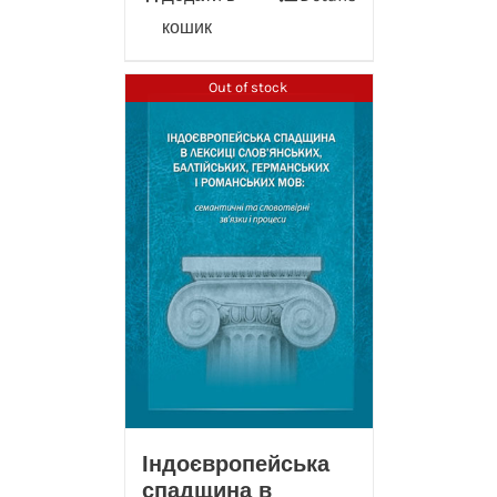
кошик
Out of stock
Індоєвропейська
спадщина в