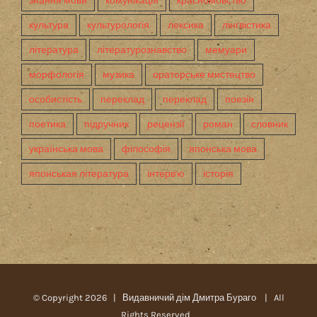
знання мови
комунікація
красномовство
культура
культурологія
лексика
лінгвістика
література
літературознавство
мемуари
морфологія
музика
ораторське мистецтво
особистість
переклад
переклад
поезія
поетика
підручник
рецензії
роман
словник
українська мова
філософія
японська мова
японськая література
інтерв'ю
історія
© Copyright
2026 |
Видавничий дім Дмитра Бураго
| All
Rights Reserved