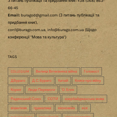
З питань публікації та придбання книг: +38 (068) 863-
66-45
Email:
buragod@gmail.com (З питань публікації та
придбання книг),
conf@burago.com.ua, info@burago.com.ua (Щодо
конференції "Мова та культура")
TAGS
COLLEGIUM
Велика Вітчизняна війна
Голокост
Д.Бураго
Д. С. Бураго
Китай
Книги про війну
Корея
Люди Перемоги
О. Блок
Радянський Союз
СОТИ
азербайджанська мова
візантизм
граматика
економіка
есе