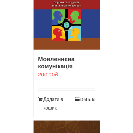
Мовленнєва
комунікація
200.00
₴
Додати в
Details
кошик