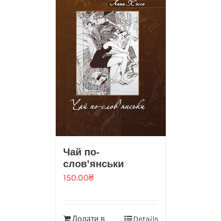
Чай по-
слов’янськи
150.00
₴
Додати в
Details