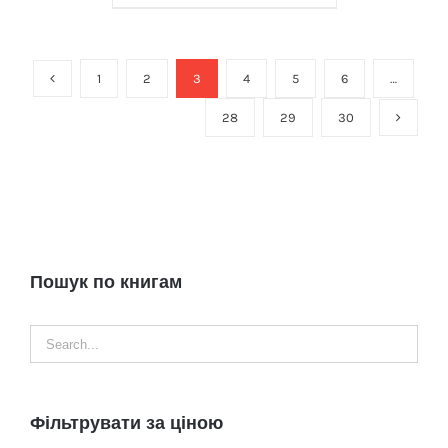
1
2
3
4
5
6
…
28
29
30
Пошук по книгам
Фільтрувати за ціною