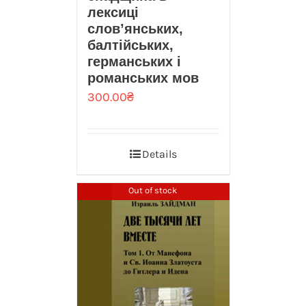
лексиці
слов’янських,
балтійських,
германських і
романських мов
300.00
₴
Details
Out of stock