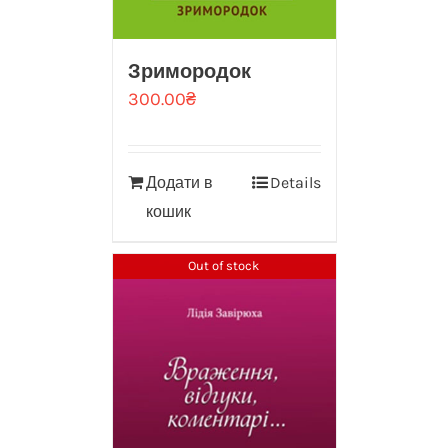
Зримородок
300.00
₴
Додати в
Details
кошик
Out of stock