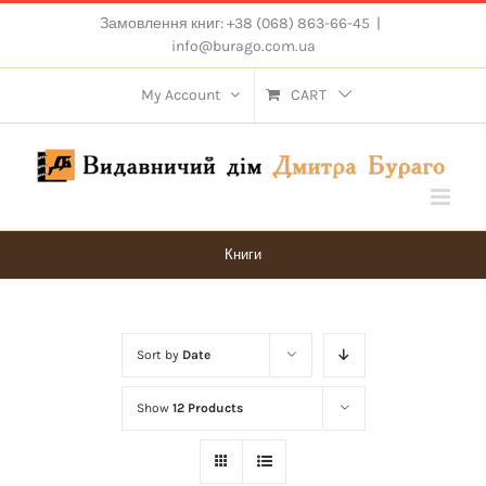
Skip
Замовлення книг: +38 (068) 863-66-45
|
to
info@burago.com.ua
content
My Account
CART
Книги
Sort by
Date
Show
12 Products