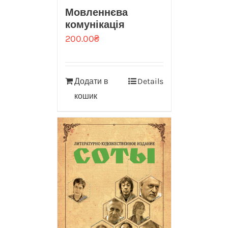
Мовленнєва
комунікація
200.00
₴
Додати в
Details
кошик