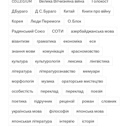
COLLEGIUM
Велика Вітчизняна війна
Голокост
Д.Бураго
Д. С. Бураго
Китай
Книги про війну
Корея
Люди Перемоги
О. Блок
Радянський Союз
СОТИ
азербайджанська мова
візантизм
граматика
економіка
есе
знання мови
комунікація
красномовство
культура
культурологія
лексика
лінгвістика
література
літературознавство
мемуари
морфологія
музика
ораторське мистецтво
особистість
переклад
переклад
поезія
поетика
підручник
рецензії
роман
словник
українська мова
філософія
японська мова
японськая література
інтерв'ю
історія