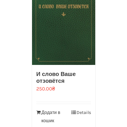
И слово Ваше
отзовётся
250.00
₴
Додати в
Details
кошик