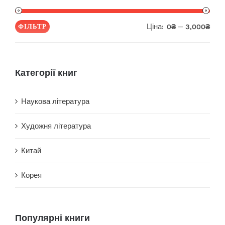
Ціна:
—
ФІЛЬТР
0₴
3,000₴
Мін
Най
ціна
ціна
Категорії книг
Наукова література
Художня література
Китай
Корея
Популярні книги