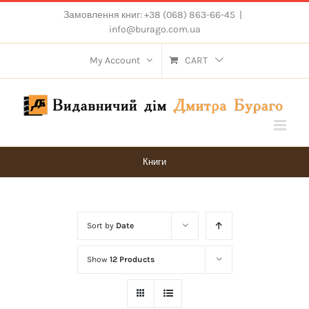
Skip
Замовлення книг: +38 (068) 863-66-45
|
to
info@burago.com.ua
content
My Account
CART
Книги
Sort by
Date
Show
12 Products