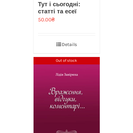
Тут і сьогодні:
статті та есеї
50.00
₴
Details
Out of stock