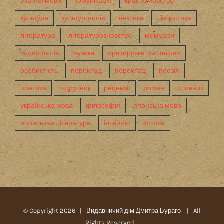
знання мови
комунікація
красномовство
культура
культурологія
лексика
лінгвістика
література
літературознавство
мемуари
морфологія
музика
ораторське мистецтво
особистість
переклад
переклад
поезія
поетика
підручник
рецензії
роман
словник
українська мова
філософія
японська мова
японськая література
інтерв'ю
історія
© Copyright
2026 |
Видавничий дім Дмитра Бураго
| All
Rights Reserved