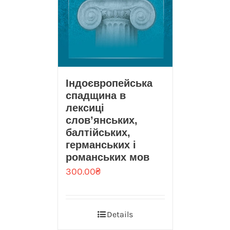
Індоєвропейська
спадщина в
лексиці
слов’янських,
балтійських,
германських і
романських мов
300.00
₴
Details