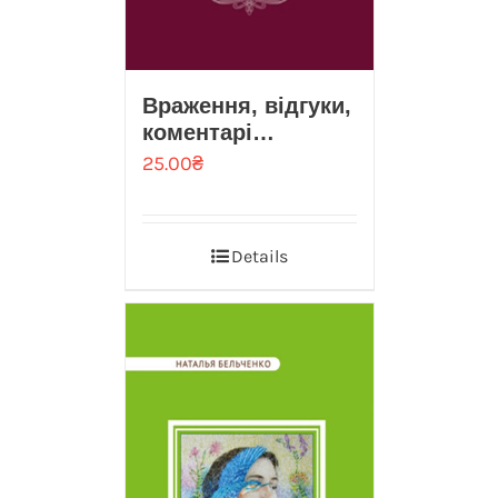
Враження, вiдгуки,
коментарi…
25.00
₴
Details