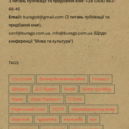
З питань публікації та придбання книг: +38 (068) 863-
66-45
Email:
buragod@gmail.com (З питань публікації та
придбання книг),
conf@burago.com.ua, info@burago.com.ua (Щодо
конференції "Мова та культура")
TAGS
COLLEGIUM
Велика Вітчизняна війна
Голокост
Д.Бураго
Д. С. Бураго
Китай
Книги про війну
Корея
Люди Перемоги
О. Блок
Радянський Союз
СОТИ
азербайджанська мова
візантизм
граматика
економіка
есе