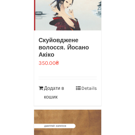
Скуйовджене
волосся. Йосано
Акіко
350.00
₴
Додати в
Details
кошик