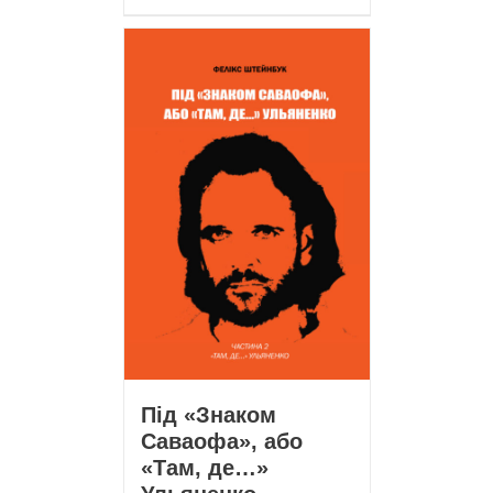
Під «Знаком
Саваофа», або
«Там, де…»