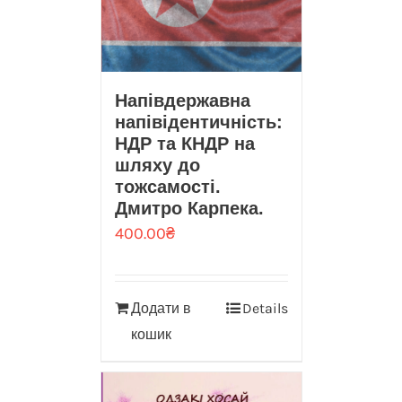
Напівдержавна
напівідентичність:
НДР та КНДР на
шляху до
тожсамості.
Дмитро Карпека.
400.00
₴
Додати в
Details
кошик