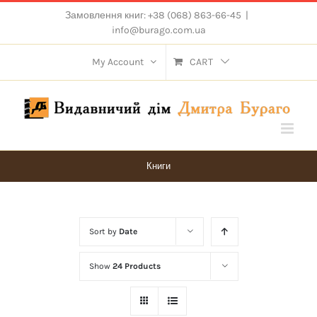
Skip
Замовлення книг: +38 (068) 863-66-45
|
to
info@burago.com.ua
content
My Account
CART
Книги
Sort by
Date
Show
24 Products