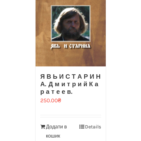
Я В Ь И С Т А Р И Н
А. Д м и т р и й К а
р а т е е в.
250.00
₴
Додати в
Details
кошик