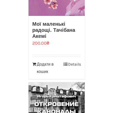
Мої маленькі
радощі. Тачібана
Акемі
200.00
₴
Додати в
Details
кошик