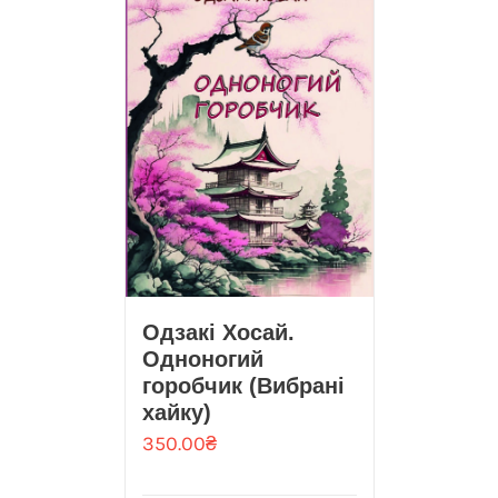
Одзакі Хосай.
Одноногий
горобчик (Вибрані
хайку)
350.00
₴