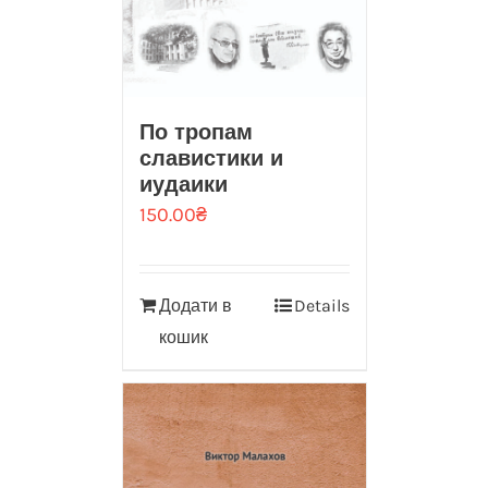
По тропам
славистики и
иудаики
150.00
₴
Додати в
Details
кошик