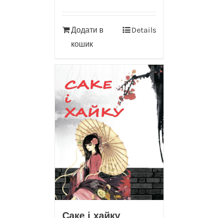
Додати в
Details
кошик
Саке і хайку