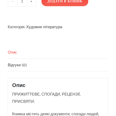
ДОДАТИ В КОШИК
ПРО
ЛЕОНІДА
ЧЕРЕВАТЕНКА.
Упорядники:
Категорія:
Художня література
Валерія
Богуславська,
Людмила
Опис
Забарило
кількість
Відгуки (0)
Опис
ПРИЖИТТЄВЕ, СПОГАДИ, РЕЦЕНЗІЇ,
ПРИСВЯТИ.
Книжка містить деякі документи; спогади людей,