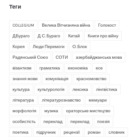
Теги
COLLEGIUM
Велика Вітчизняна війна
Голокост
Д.Бураго
Д. С. Бураго
Китай
Книги про війну
Корея
Люди Перемоги
О. Блок
Радянський Союз
СОТИ
азербайджанська мова
візантизм
граматика
економіка
есе
знання мови
комунікація
красномовство
культура
культурологія
лексика
лінгвістика
література
літературознавство
мемуари
морфологія
музика
ораторське мистецтво
особистість
переклад
переклад
поезія
поетика
підручник
рецензії
роман
словник