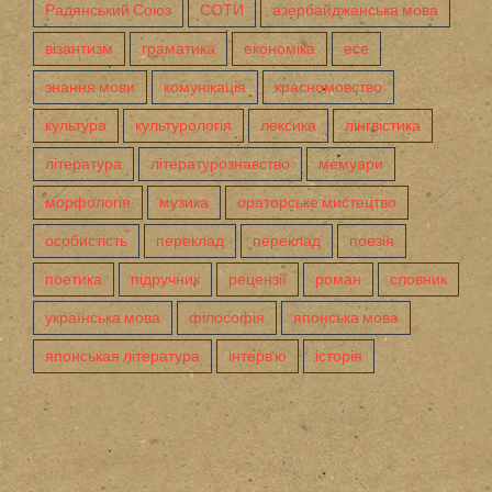
Радянський Союз
СОТИ
азербайджанська мова
візантизм
граматика
економіка
есе
знання мови
комунікація
красномовство
культура
культурологія
лексика
лінгвістика
література
літературознавство
мемуари
морфологія
музика
ораторське мистецтво
особистість
переклад
переклад
поезія
поетика
підручник
рецензії
роман
словник
українська мова
філософія
японська мова
японськая література
інтерв'ю
історія