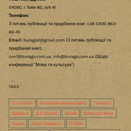
04080, г. Київ-80, а/я 41
Телефон:
З питань публікації та придбання книг: +38 (068) 863-
66-45
Email:
buragod@gmail.com (З питань публікації та
придбання книг),
conf@burago.com.ua, info@burago.com.ua (Щодо
конференції "Мова та культура")
TAGS
COLLEGIUM
Велика Вітчизняна війна
Голокост
Д.Бураго
Д. С. Бураго
Китай
Книги про війну
Корея
Люди Перемоги
О. Блок