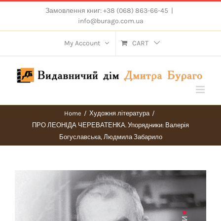
Skip
Замовлення книг: +38 (068) 863-66-45
|
to
info@burago.com.ua
content
My Account
CART
Home
/
Художня література
/
ПРО ЛЕОНІДА ЧЕРЕВАТЕНКА. Упорядники: Валерія
Богуславська, Людмила Забарило