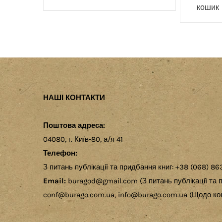
кошик
НАШІ КОНТАКТИ
Поштова адреса:
04080, г. Київ-80, а/я 41
Телефон:
З питань публікації та придбання книг: +38 (068) 86
Email:
buragod@gmail.com (З питань публікації та п
conf@burago.com.ua, info@burago.com.ua (Щодо кон