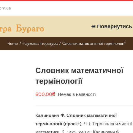
com.ua
Повернутись 
Home
/
Наукова література
/
Словник математичної термінології
Словник математичної
термінології
600.00
₴
Немає в наявності
Калинович Ф. Словник математичної
термінології (проєкт).
Ч. 1. Термінологія чистої
математики. К., 1925. 240 с.; Калинович Ф.