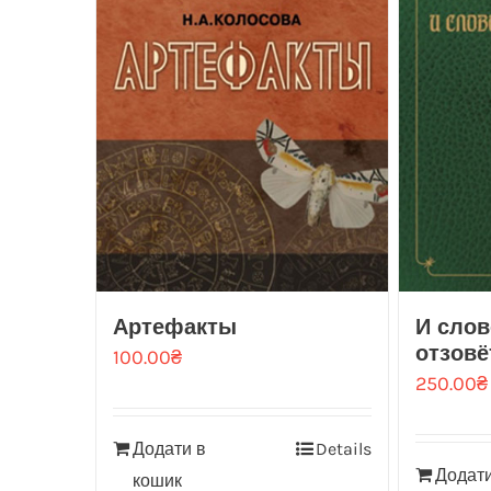
Артефакты
И сло
отзовё
100.00
₴
250.00
₴
Додати в
Details
Додати
кошик