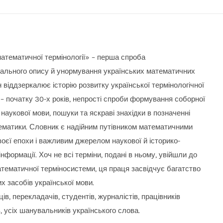
атематичної термінології» – перша спроба
ального опису й унормування українських математичних
ін віддзеркалює історію розвитку української термінологічної
– початку 30-х років, непрості спроби формування соборної
 наукової мови, пошуки та яскраві знахідки в позначенні
ематики. Словник є надійним путівником математичними
оєї епохи і важливим джерелом наукової й історико-
інформації. Хоч не всі терміни, подані в ньому, увійшли до
атематичної терміносистеми, ця праця засвідчує багатство
 засобів української мови.
ів, перекладачів, студентів, журналістів, працівників
 усіх шанувальників українського слова.