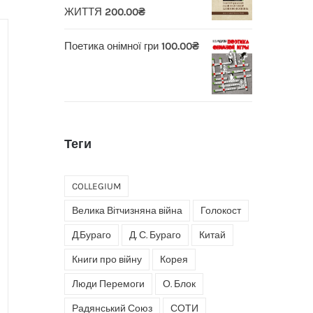
ЖИТТЯ
200.00
₴
Поетика онімної гри
100.00
₴
Теги
COLLEGIUM
Велика Вітчизняна війна
Голокост
Д.Бураго
Д. С. Бураго
Китай
Книги про війну
Корея
Люди Перемоги
О. Блок
Радянський Союз
СОТИ