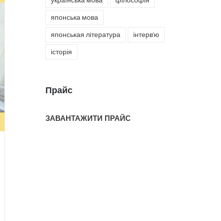
українська мова
філософія
японська мова
японськая література
інтерв'ю
історія
Прайс
ЗАВАНТАЖИТИ ПРАЙС