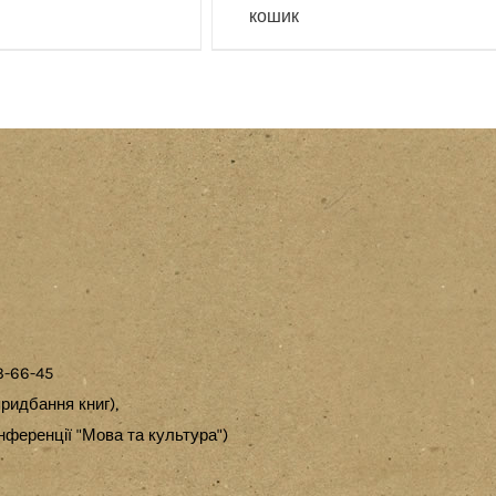
кошик
3-66-45
ридбання книг),
ференції "Мова та культура")