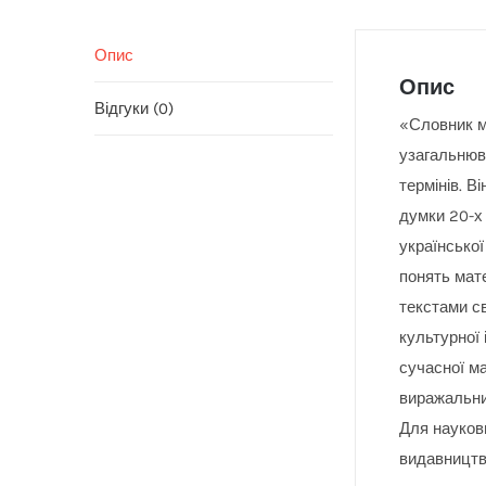
Опис
Опис
Відгуки (0)
«Словник м
узагальнюв
термінів. В
думки 20-х 
української
понять мат
текстами св
культурної 
сучасної м
виражальних
Для науковц
видавництв,