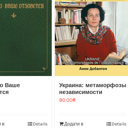
во Ваше
Украина: метаморфозы
тся
независимости
80.00
₴
 в
Details
Додати в
Details