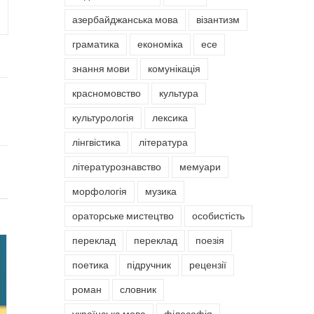
азербайджанська мова
візантизм
граматика
економіка
есе
знання мови
комунікація
красномовство
культура
культурологія
лексика
лінгвістика
література
літературознавство
мемуари
морфологія
музика
ораторське мистецтво
особистість
переклад
переклад
поезія
поетика
підручник
рецензії
роман
словник