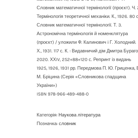
Словник математичної термінології (проєкт). Ч. 
Термінологія теоретичної механіки. К., 1926. 80 с
Словник математичної термінології. Т. 3.
Астрономічна термінологія й номенклятура
(проєкт) / уложили Ф. Калинович і Г. Холодний.
Х., 1931. 117 с. К. : Видавничий дім Дмитра Бураго
2020. ХХIV, 252+88+120 с. Репринт із видань
1925, 1926, 1931 рр. Передмова П. Ю. Гриценка, 
М. Бріцина (Серія «Словникова спадщина
України»)
ISBN 978-966-489-488-0
Категорія:
Наукова література
Позначка:
словник