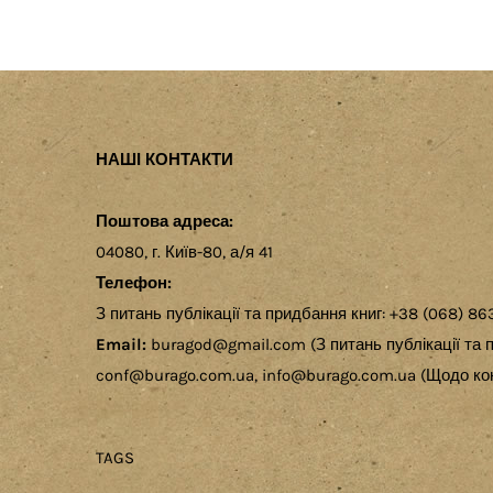
НАШІ КОНТАКТИ
Поштова адреса:
04080, г. Київ-80, а/я 41
Телефон:
З питань публікації та придбання книг: +38 (068) 86
Email:
buragod@gmail.com (З питань публікації та п
conf@burago.com.ua, info@burago.com.ua (Щодо кон
TAGS