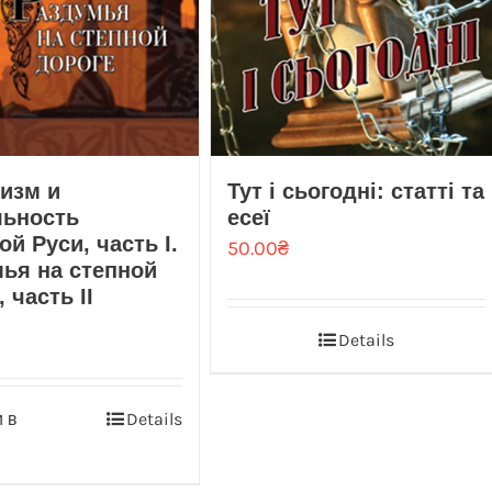
изм и
Тут і сьогодні: статті та
льность
есеї
ой Руси, часть I.
50.00
₴
ья на степной
 часть II
Details
 в
Details