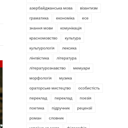
азербайджанська мова
візантизм
граматика
економіка
есе
знання мови
комунікація
красномовство
культура
культурологія
лексика
лінгвістика
література
літературознавство
мемуари
морфологія
музика
ораторське мистецтво
особистість
переклад
переклад
поезія
поетика
підручник
рецензії
роман
словник