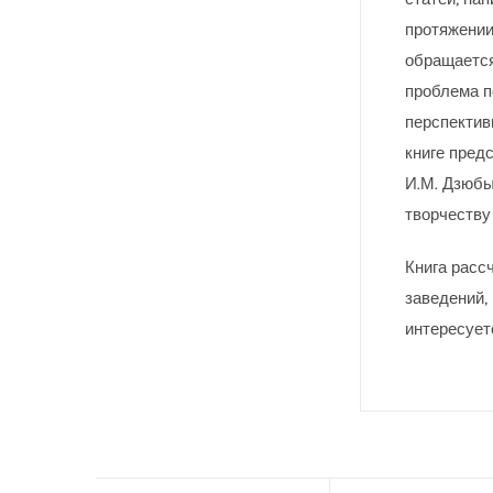
протяжении
обращается
проблема п
перспектив
книге пред
И.М. Дзюбы
творчеству
Книга расс
заведений,
интересует