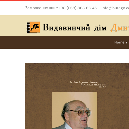
Skip
Замовлення книг: +38 (068) 863-66-45
|
info@burago.
to
content
Home
/