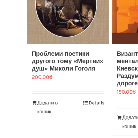
Проблеми поетики
Визант
другого тому «Мертвих
мента
душ» Миколи Гоголя
Киевск
Раздум
200.00
₴
дороге,
150.00
₴
Додати в
Details
кошик
Додати
кошик