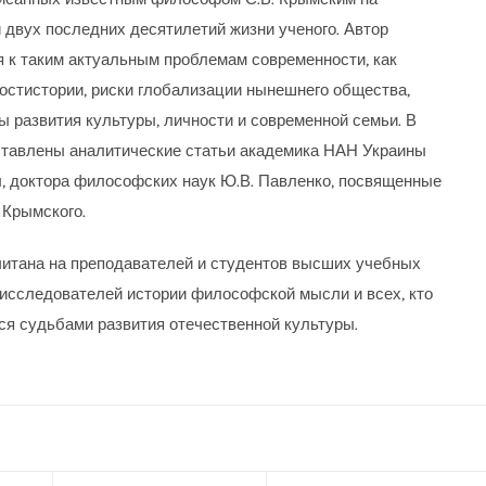
 двух последних десятилетий жизни ученого. Автор
 к таким актуальным проблемам современности, как
остистории, риски глобализации нынешнего общества,
ы развития культуры, личности и современной семьи. В
ставлены аналитические статьи академика НАН Украины
, доктора философских наук Ю.В. Павленко, посвященные
 Крымского.
читана на преподавателей и студентов высших учебных
 исследователей истории философской мысли и всех, кто
ся судьбами развития отечественной культуры.