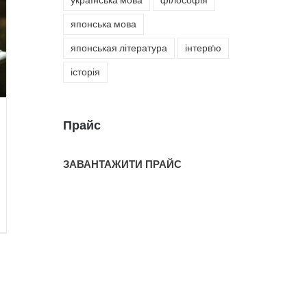
українська мова
філософія
японська мова
японськая література
інтерв'ю
історія
Прайс
ЗАВАНТАЖИТИ ПРАЙС