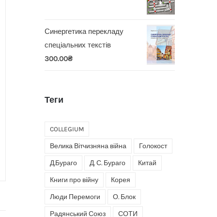
Синергетика перекладу
спеціальних текстів
300.00
₴
Теги
COLLEGIUM
Велика Вітчизняна війна
Голокост
Д.Бураго
Д. С. Бураго
Китай
Книги про війну
Корея
Люди Перемоги
О. Блок
Радянський Союз
СОТИ