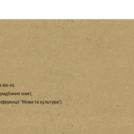
3-66-45
ридбання книг),
ференції "Мова та культура")