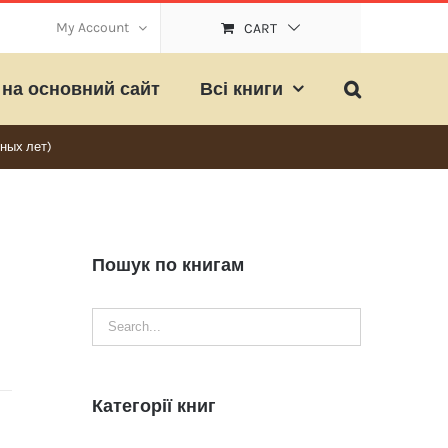
My Account
CART
на основний сайт
Всі книги
ых лет)
Пошук по книгам
Категорії книг