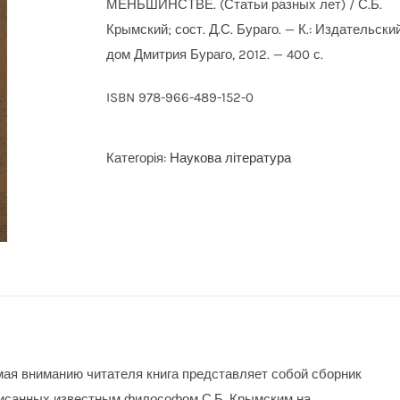
МЕНЬШИНСТВЕ. (Статьи разных лет) / С.Б.
Крымский; сост. Д.С. Бураго. — К.: Издательски
дом Дмитрия Бураго, 2012. — 400 с.
ISBN 978-966-489-152-0
Категорія:
Наукова література
ая вниманию читателя книга представляет собой сборник
писанных известным философом С.Б. Крымским на