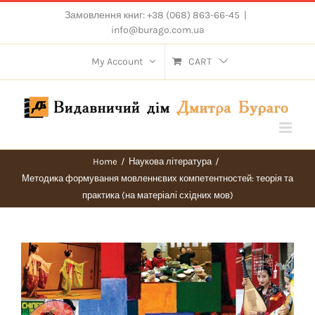
Skip
Замовлення книг: +38 (068) 863-66-45
|
to
info@burago.com.ua
content
My Account
CART
Home
/
Наукова література
/
Методика формування мовленнєвих компетентностей: теорія та
практика (на матеріалі східних мов)