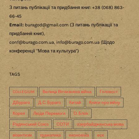
З питань публікації та придбання книг: +38 (068) 863-
66-45
Email:
buragod@gmail.com (З питань публікації та
придбання книг),
conf@burago.com.ua, info@burago.com.ua (Щодо
конференції "Мова та культура")
TAGS
COLLEGIUM
Велика Вітчизняна війна
Голокост
Д.Бураго
Д. С. Бураго
Китай
Книги про війну
Корея
Люди Перемоги
О. Блок
Радянський Союз
СОТИ
азербайджанська мова
візантизм
граматика
економіка
есе