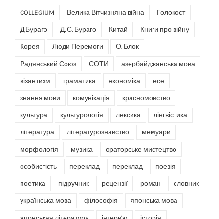
COLLEGIUM
Велика Вітчизняна війна
Голокост
Д.Бураго
Д. С. Бураго
Китай
Книги про війну
Корея
Люди Перемоги
О. Блок
Радянський Союз
СОТИ
азербайджанська мова
візантизм
граматика
економіка
есе
знання мови
комунікація
красномовство
культура
культурологія
лексика
лінгвістика
література
літературознавство
мемуари
морфологія
музика
ораторське мистецтво
особистість
переклад
переклад
поезія
поетика
підручник
рецензії
роман
словник
українська мова
філософія
японська мова
японськая література
інтерв'ю
історія