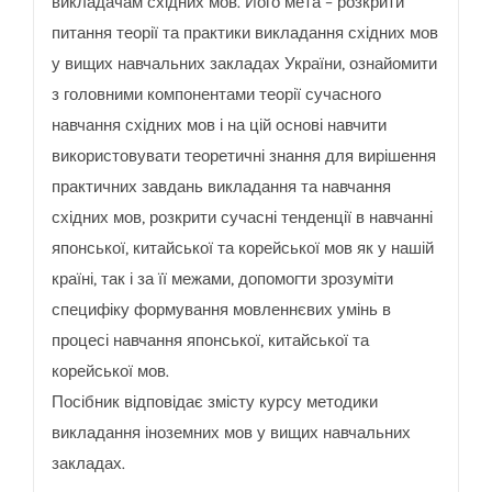
викладачам східних мов. Його мета – розкрити
питання теорії та практики викладання східних мов
у вищих навчальних закладах України, ознайомити
з головними компонентами теорії сучасного
навчання східних мов і на цій основі навчити
використовувати теоретичні знання для вирішення
практичних завдань викладання та навчання
східних мов, розкрити сучасні тенденції в навчанні
японської, китайської та корейської мов як у нашій
країні, так і за її межами, допомогти зрозуміти
специфіку формування мовленнєвих умінь в
процесі навчання японської, китайської та
корейської мов.
Посібник відповідає змісту курсу методики
викладання іноземних мов у вищих навчальних
закладах.