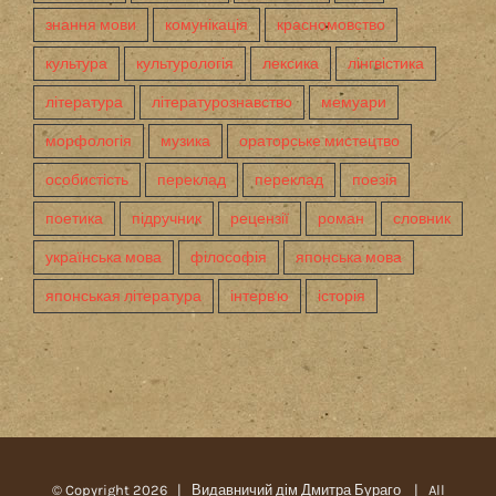
знання мови
комунікація
красномовство
культура
культурологія
лексика
лінгвістика
література
літературознавство
мемуари
морфологія
музика
ораторське мистецтво
особистість
переклад
переклад
поезія
поетика
підручник
рецензії
роман
словник
українська мова
філософія
японська мова
японськая література
інтерв'ю
історія
© Copyright
2026 |
Видавничий дім Дмитра Бураго
| All