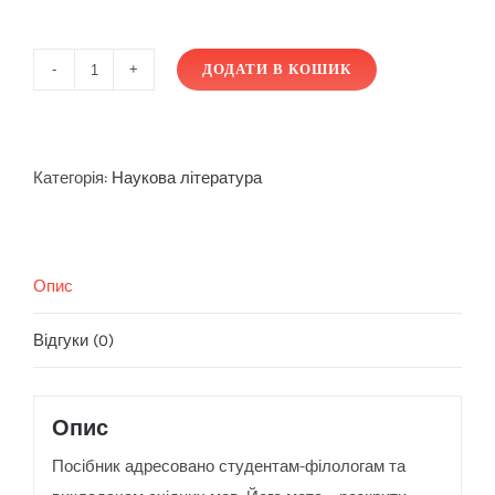
ДОДАТИ В КОШИК
Методика
формування
мовленнєвих
компетентностей:
Категорія:
Наукова література
теорія
та
практика
Опис
(на
матеріалі
Відгуки (0)
східних
мов)
кількість
Опис
Посібник адресовано студентам-філологам та