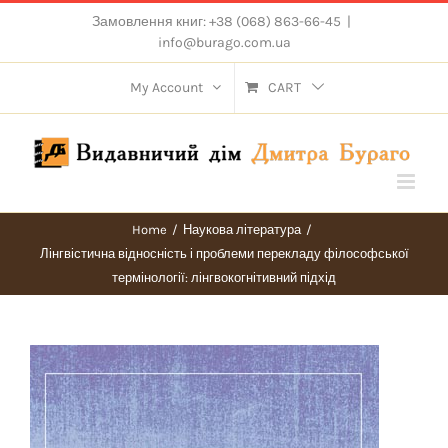
Skip
Замовлення книг: +38 (068) 863-66-45
|
to
info@burago.com.ua
content
My Account
CART
Home
/
Наукова література
/
Лінгвістична відносність і проблеми перекладу філософської
термінології: лінгвокогнітивний підхід