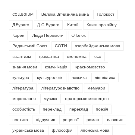
COLLEGIUM
Велика Вітчизняна війна
Голокост
Д.Бураго
Д. С. Бураго
Китай
Книги про війну
Корея
Люди Перемоги
О. Блок
Радянський Союз
СОТИ
азербайджанська мова
візантизм
граматика
економіка
есе
знання мови
комунікація
красномовство
культура
культурологія
лексика
лінгвістика
література
літературознавство
мемуари
морфологія
музика
ораторське мистецтво
особистість
переклад
переклад
поезія
поетика
підручник
рецензії
роман
словник
українська мова
філософія
японська мова