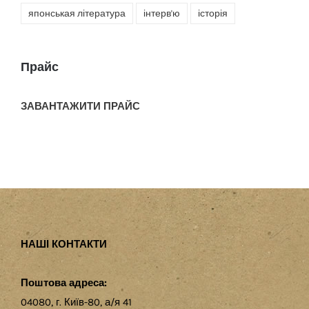
японськая література
інтерв'ю
історія
Прайс
ЗАВАНТАЖИТИ ПРАЙС
НАШІ КОНТАКТИ
Поштова адреса:
04080, г. Київ-80, а/я 41