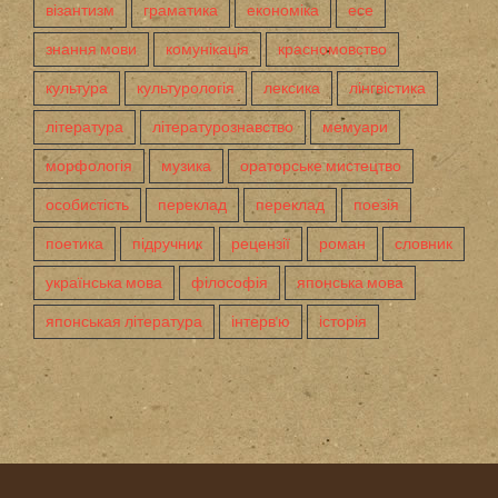
візантизм
граматика
економіка
есе
знання мови
комунікація
красномовство
культура
культурологія
лексика
лінгвістика
література
літературознавство
мемуари
морфологія
музика
ораторське мистецтво
особистість
переклад
переклад
поезія
поетика
підручник
рецензії
роман
словник
українська мова
філософія
японська мова
японськая література
інтерв'ю
історія