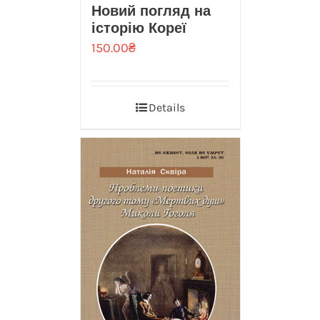
Новий погляд на
iсторiю Кореї
150.00
₴
Details