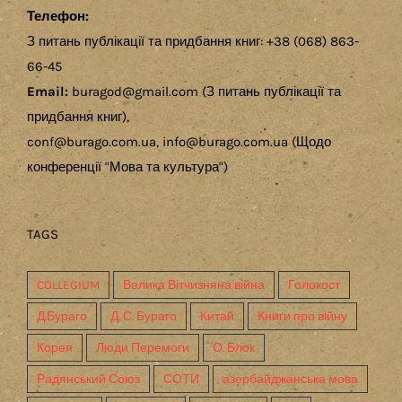
Телефон:
З питань публікації та придбання книг: +38 (068) 863-
66-45
Email:
buragod@gmail.com (З питань публікації та
придбання книг),
conf@burago.com.ua, info@burago.com.ua (Щодо
конференції "Мова та культура")
TAGS
COLLEGIUM
Велика Вітчизняна війна
Голокост
Д.Бураго
Д. С. Бураго
Китай
Книги про війну
Корея
Люди Перемоги
О. Блок
Радянський Союз
СОТИ
азербайджанська мова