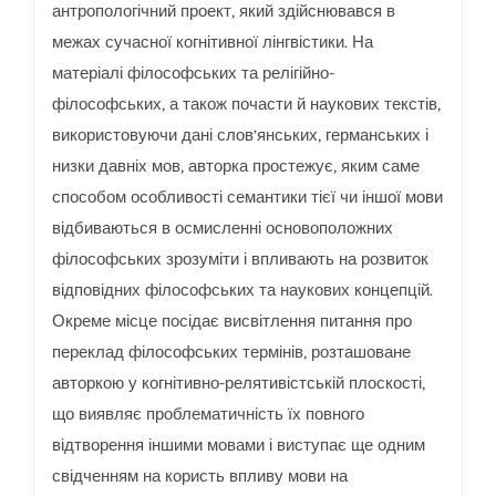
антропологічний проект, який здійснювався в
межах сучасної когнітивної лінгвістики.
На
матеріалі філософських та релігійно-
філософських, а також почасти й наукових текстів,
використовуючи дані слов’янських, германських і
низки давніх мов, авторка простежує, яким саме
способом особливості семантики тієї чи іншої мови
відбиваються в осмисленні основоположних
філософських зрозуміти і впливають на розвиток
відповідних філософських та наукових концепцій.
Окреме місце посідає висвітлення питання про
переклад філософських термінів, розташоване
авторкою у когнітивно-релятивістській плоскості,
що виявляє проблематичність їх повного
відтворення іншими мовами і виступає ще одним
свідченням на користь впливу мови на