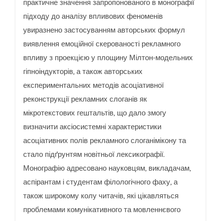
практичне значення запропонованого в монографії
підходу до аналізу впливових феноменів
увиразнено застосуванням авторських формул
виявлення емоційної скерованості рекламного
впливу з проекцією у площину Мілтон-модельних
гіпноіндукторів, а також авторських
експериментальних методів асоціативної
реконструкції рекламних слоганів як
мікротекстових гештальтів, що дало змогу
визначити аксіосистемні характеристики
асоціативних полів рекламного слоганімікону та
стало підґрунтям новітньої лексикографії.
Монографію адресовано науковцям, викладачам,
аспірантам і студентам філологічного фаху, а
також широкому колу читачів, які цікавляться
проблемами комунікативного та мовленнєвого