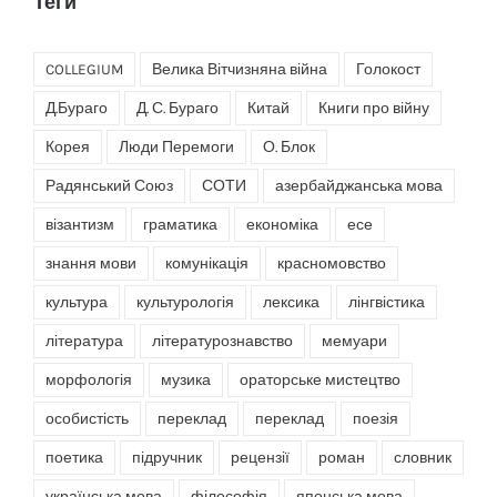
Теги
COLLEGIUM
Велика Вітчизняна війна
Голокост
Д.Бураго
Д. С. Бураго
Китай
Книги про війну
Корея
Люди Перемоги
О. Блок
Радянський Союз
СОТИ
азербайджанська мова
візантизм
граматика
економіка
есе
знання мови
комунікація
красномовство
культура
культурологія
лексика
лінгвістика
література
літературознавство
мемуари
морфологія
музика
ораторське мистецтво
особистість
переклад
переклад
поезія
поетика
підручник
рецензії
роман
словник
українська мова
філософія
японська мова