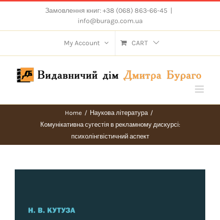
Skip
Замовлення книг: +38 (068) 863-66-45
|
to
info@burago.com.ua
content
My Account
CART
Home
/
Наукова література
/
Комунікативна сугестія в рекламному дискурсі:
психолінгвістичний аспект