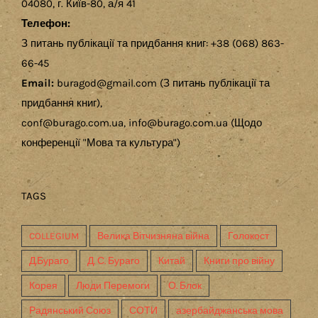
04080, г. Київ-80, а/я 41
Телефон:
З питань публікації та придбання книг: +38 (068) 863-
66-45
Email:
buragod@gmail.com (З питань публікації та
придбання книг),
conf@burago.com.ua, info@burago.com.ua (Щодо
конференції "Мова та культура")
TAGS
COLLEGIUM
Велика Вітчизняна війна
Голокост
Д.Бураго
Д. С. Бураго
Китай
Книги про війну
Корея
Люди Перемоги
О. Блок
Радянський Союз
СОТИ
азербайджанська мова