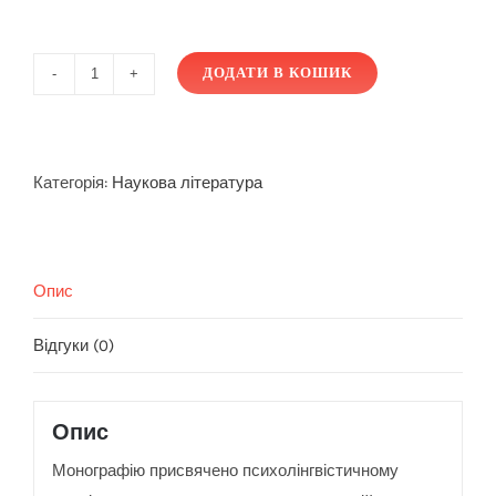
ДОДАТИ В КОШИК
Комунікативна
сугестія
в
рекламному
Категорія:
Наукова література
дискурсі:
психолінгвістичний
аспект
Опис
кількість
Відгуки (0)
Опис
Монографію присвячено психолінгвістичному