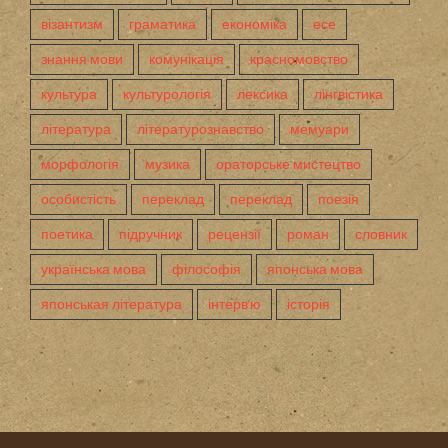
візантизм
граматика
економіка
есе
знання мови
комунікація
красномовство
культура
культурологія
лексика
лінгвістика
література
літературознавство
мемуари
морфологія
музика
ораторське мистецтво
особистість
переклад
переклад
поезія
поетика
підручник
рецензії
роман
словник
українська мова
філософія
японська мова
японськая література
інтерв'ю
історія