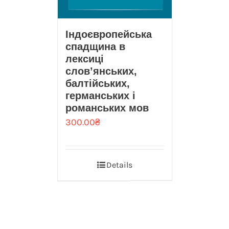
Індоєвропейська
спадщина в
лексиці
слов’янських,
балтійських,
германських і
романських мов
300.00
₴
Details