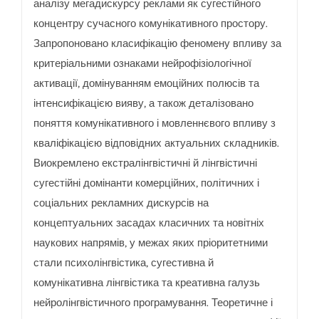
аналізу мегадискурсу реклами як сугестійного
концентру сучасного комунікативного простору.
Запропоновано класифікацію феномену впливу за
критеріальними ознаками нейрофізіологічної
активації, домінуванням емоційних полюсів та
інтенсифікацією вияву, а також деталізовано
поняття комунікативного і мовленнєвого впливу з
кваліфікацією відповідних актуальних складників.
Виокремлено екстралінгвістичні й лінгвістичні
сугестійні домінанти комерційних, політичних і
соціальних рекламних дискурсів на
концептуальних засадах класичних та новітніх
наукових напрямів, у межах яких пріоритетними
стали психолінгвістика, сугестивна й
комунікативна лінгвістика та креативна галузь
нейролінгвістичного програмування. Теоретичне і