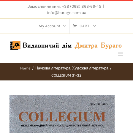
Skip
Замовлення книг: +38 (068) 863-66-45
|
to
info@burago.com.ua
content
My Account
CART
Home
/
Наукова література
,
Художня література
/
COLLEGIUM 31-32