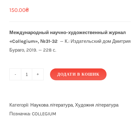
150.00
₴
Международный научно-художественный журнал
«Collegium», №31-32
— К.: Издательский дом Дмитрия
Бураго, 2019. — 228 с.
ДОДАТИ В КОШИК
COLLEGIUM
31-
32
кількість
Категорії:
Наукова література
,
Художня література
Позначка:
COLLEGIUM