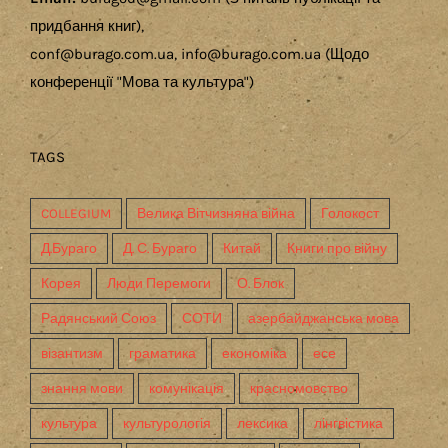
придбання книг),
conf@burago.com.ua, info@burago.com.ua (Щодо
конференції "Мова та культура")
TAGS
COLLEGIUM
Велика Вітчизняна війна
Голокост
Д.Бураго
Д. С. Бураго
Китай
Книги про війну
Корея
Люди Перемоги
О. Блок
Радянський Союз
СОТИ
азербайджанська мова
візантизм
граматика
економіка
есе
знання мови
комунікація
красномовство
культура
культурологія
лексика
лінгвістика