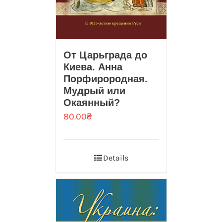
От Царьграда до
Киева. Анна
Порфирородная.
Мудрый или
Окаянный?
80.00
₴
Details