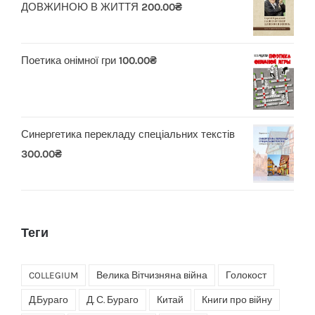
ДОВЖИНОЮ В ЖИТТЯ
200.00
₴
Поетика онімної гри
100.00
₴
Синергетика перекладу спеціальних текстів
300.00
₴
Теги
COLLEGIUM
Велика Вітчизняна війна
Голокост
Д.Бураго
Д. С. Бураго
Китай
Книги про війну