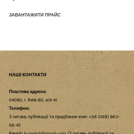
ЗАВАНТАЖИТИ ПРАЙС
НАШІ КОНТАКТИ
Поштова адреса:
04080, г. Київ-80, а/я 41
Телефон:
З питань публікації та придбання книг: +38 (068) 863-
66-45
Email:
buragod@gmail.com (З питань публікації та