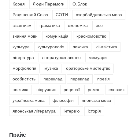
Корея
Люди Перемоги
О. Блок
Радянський Союз
СОТИ
азербайджанська мова
візантизм
граматика
економіка
есе
знання мови
комунікація
красномовство
культура
культурологія
лексика
лінгвістика
література
літературознавство
мемуари
морфологія
музика
ораторське мистецтво
особистість
переклад
переклад
поезія
поетика
підручник
рецензії
роман
словник
українська мова
філософія
японська мова
японськая література
інтерв'ю
історія
Прайс