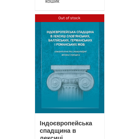
кошик
Out of stock
Індоєвропейська
спадщина в
лексиці