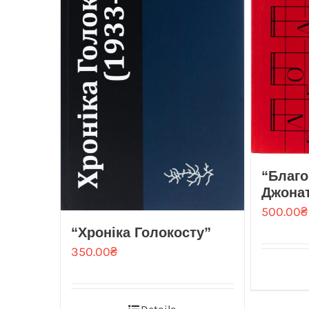
“Благо
Джонат
500.00
₴
“Хроніка Голокосту”
350.00
₴