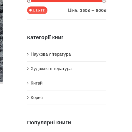
Ціна:
—
ФІЛЬТР
350₴
800₴
Мінімальна
Найбільша
ціна
ціна
Категорії книг
Наукова література
Художня література
Китай
Корея
Популярні книги