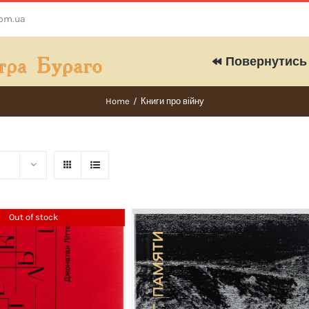
com.ua
Повернутись 
Home
/
Книги про війну
Out of stock