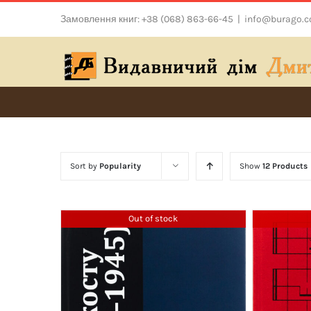
Skip
Замовлення книг: +38 (068) 863-66-45
|
info@burago.
to
content
Sort by
Popularity
Show
12 Products
Out of stock