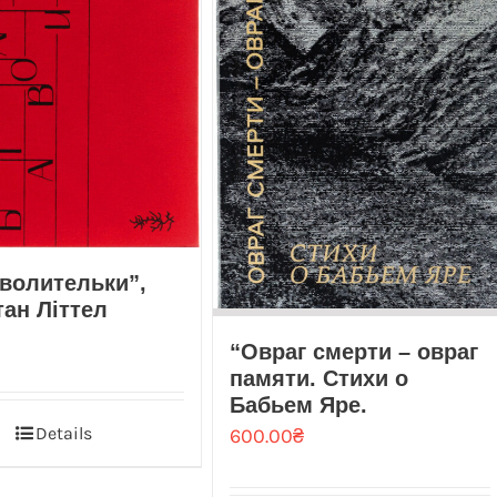
волительки”,
ан Літтел
“Овраг смерти – овраг
памяти. Стихи о
Бабьем Яре.
Details
600.00
₴