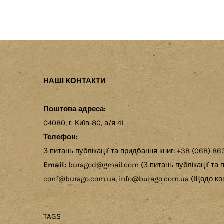
НАШІ КОНТАКТИ
Поштова адреса:
04080, г. Київ-80, а/я 41
Телефон:
З питань публікації та придбання книг: +38 (068) 86
Email:
buragod@gmail.com (З питань публікації та п
conf@burago.com.ua, info@burago.com.ua (Щодо кон
TAGS