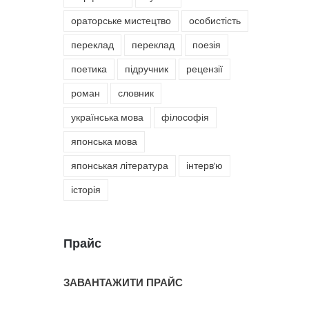
ораторське мистецтво
особистість
переклад
переклад
поезія
поетика
підручник
рецензії
роман
словник
українська мова
філософія
японська мова
японськая література
інтерв'ю
історія
Прайс
ЗАВАНТАЖИТИ ПРАЙС