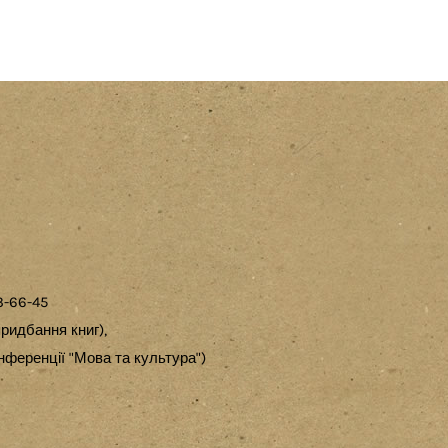
3-66-45
ридбання книг),
ференції "Мова та культура")