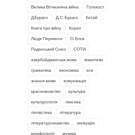
Велика Вітчизняна війна
Голокост
Д.Бураго
Д. С. Бураго
Китай
Книги про війну
Корея
Люди Перемоги
О. Блок
Радянський Союз
СОТИ
азербайджанська мова
візантизм
граматика
економіка
есе
знання мови
комунікація
красномовство
культура
культурологія
лексика
лінгвістика
література
літературознавство
мемуари
морфологія
музика