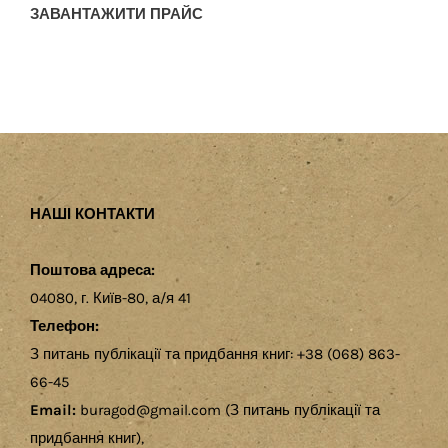
ЗАВАНТАЖИТИ ПРАЙС
НАШІ КОНТАКТИ
Поштова адреса:
04080, г. Київ-80, а/я 41
Телефон:
З питань публікації та придбання книг: +38 (068) 863-
66-45
Email:
buragod@gmail.com (З питань публікації та
придбання книг),