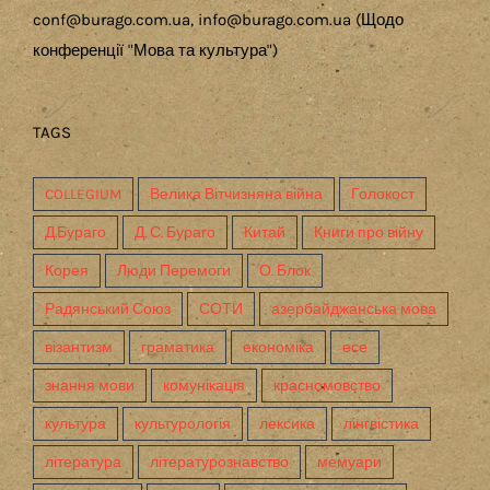
conf@burago.com.ua, info@burago.com.ua (Щодо
конференції "Мова та культура")
TAGS
COLLEGIUM
Велика Вітчизняна війна
Голокост
Д.Бураго
Д. С. Бураго
Китай
Книги про війну
Корея
Люди Перемоги
О. Блок
Радянський Союз
СОТИ
азербайджанська мова
візантизм
граматика
економіка
есе
знання мови
комунікація
красномовство
культура
культурологія
лексика
лінгвістика
література
літературознавство
мемуари