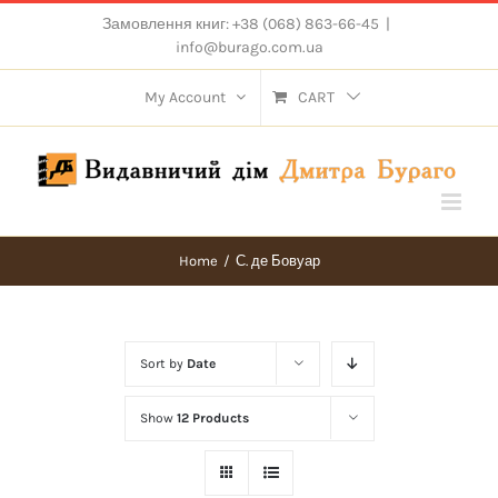
Skip
Замовлення книг: +38 (068) 863-66-45
|
to
info@burago.com.ua
content
My Account
CART
Home
/
С. де Бовуар
Sort by
Date
Show
12 Products