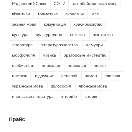
Радянський Союз
СОТИ
азербайджанська мова
візантизм
граматика
економіка
есе
знання мови
комунікація
красномовство
культура
культурологія
лексика
лінгвістика
література
літературознавство
мемуари
морфологія
музика
ораторське мистецтво
особистість
переклад
переклад
поезія
поетика
підручник
рецензії
роман
словник
українська мова
філософія
японська мова
японськая література
інтерв'ю
історія
Прайс