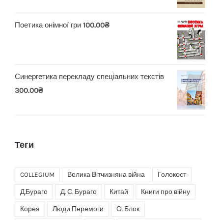
Поетика онімної гри
100.00
₴
Синергетика перекладу спеціальних текстів
300.00
₴
Теги
COLLEGIUM
Велика Вітчизняна війна
Голокост
Д.Бураго
Д. С. Бураго
Китай
Книги про війну
Корея
Люди Перемоги
О. Блок