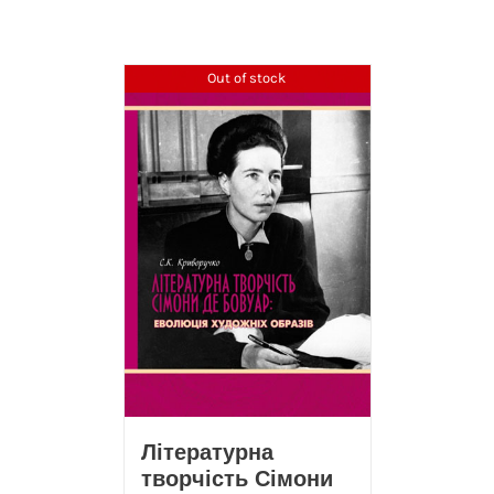
Out of stock
Літературна
творчість Сімони