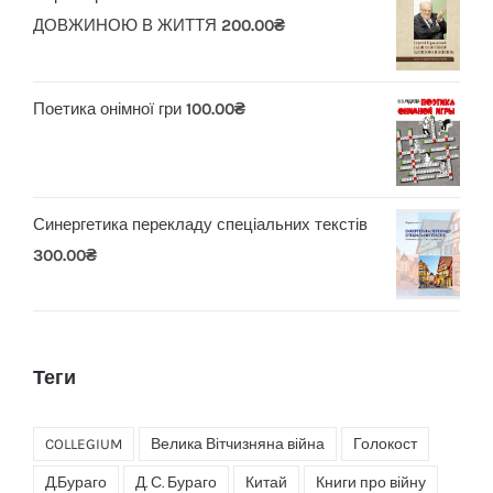
ДОВЖИНОЮ В ЖИТТЯ
200.00
₴
Поетика онімної гри
100.00
₴
Синергетика перекладу спеціальних текстів
300.00
₴
Теги
COLLEGIUM
Велика Вітчизняна війна
Голокост
Д.Бураго
Д. С. Бураго
Китай
Книги про війну