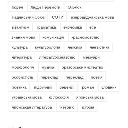
Корея
Люди Перемоги
О. Блок
Радянський Союз
СОТИ
азербайджанська мова
візантизм
граматика
економіка
есе
знання мови
комунікація
красномовство
культура
культурологія
лексика
лінгвістика
література
літературознавство
мемуари
морфологія
музика
ораторське мистецтво
особистість
переклад
переклад
поезія
поетика
підручник
рецензії
роман
словник
українська мова
філософія
японська мова
японськая література
інтерв'ю
історія