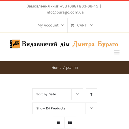
Skip
Замовлення книг: +38 (068) 863-66-45
|
to
info@burago.com.ua
content
My Account
CART
Home
/
релігія
Sort by
Date
Show
24 Products