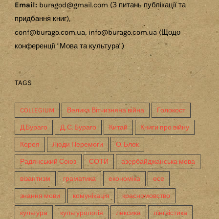
Email:
buragod@gmail.com (З питань публікації та
придбання книг),
conf@burago.com.ua, info@burago.com.ua (Щодо
конференції "Мова та культура")
TAGS
COLLEGIUM
Велика Вітчизняна війна
Голокост
Д.Бураго
Д. С. Бураго
Китай
Книги про війну
Корея
Люди Перемоги
О. Блок
Радянський Союз
СОТИ
азербайджанська мова
візантизм
граматика
економіка
есе
знання мови
комунікація
красномовство
культура
культурологія
лексика
лінгвістика