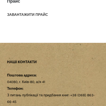
Прайс
ЗАВАНТАЖИТИ ПРАЙС
НАШІ КОНТАКТИ
Поштова адреса:
04080, г. Київ-80, а/я 41
Телефон:
З питань публікації та придбання книг: +38 (068) 863-
66-45