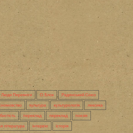
Люди Перемоги
О. Блок
Радянський Союз
сномовство
культура
культурологія
лексика
бистість
переклад
переклад
поезія
я література
інтерв'ю
історія