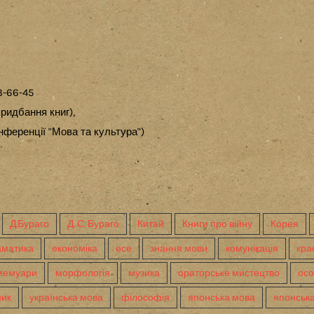
3-66-45
ридбання книг),
ференції "Мова та культура")
Д.Бураго
Д. С. Бураго
Китай
Книги про війну
Корея
аматика
економіка
есе
знання мови
комунікація
кра
мемуари
морфологія
музика
ораторське мистецтво
осо
ник
українська мова
філософія
японська мова
японська