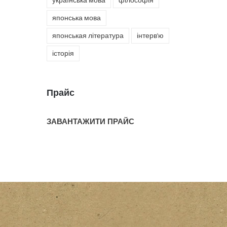
українська мова
філософія
японська мова
японськая література
інтерв'ю
історія
Прайс
ЗАВАНТАЖИТИ ПРАЙС