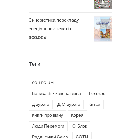
Синергетика перекладу
спеціальних текстів
300.00
₴
Теги
COLLEGIUM
Велика Вітчизняна війна
Голокост
Д.Бураго
Д. С. Бураго
Китай
Книги про війну
Корея
Люди Перемоги
О. Блок
Радянський Союз
СОТИ