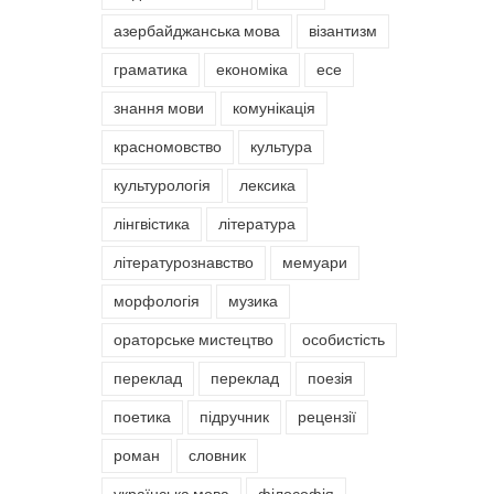
азербайджанська мова
візантизм
граматика
економіка
есе
знання мови
комунікація
красномовство
культура
культурологія
лексика
лінгвістика
література
літературознавство
мемуари
морфологія
музика
ораторське мистецтво
особистість
переклад
переклад
поезія
поетика
підручник
рецензії
роман
словник