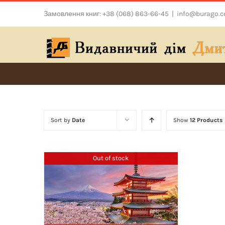
Skip
Замовлення книг: +38 (068) 863-66-45
|
info@burago.
to
content
Sort by
Date
Show
12 Products
Out of stock