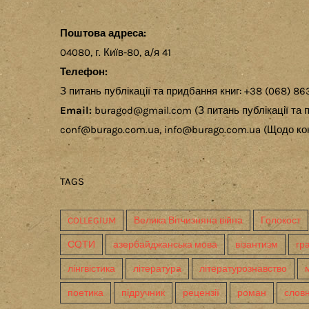
Поштова адреса:
04080, г. Київ-80, а/я 41
Телефон:
З питань публікації та придбання книг: +38 (068) 86
Email:
buragod@gmail.com (З питань публікації та п
conf@burago.com.ua, info@burago.com.ua (Щодо кон
TAGS
COLLEGIUM
Велика Вітчизняна війна
Голокост
СОТИ
азербайджанська мова
візантизм
гр
лінгвістика
література
літературознавство
поетика
підручник
рецензії
роман
слов