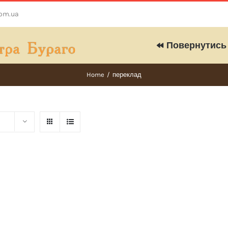
com.ua
Повернутись 
Home
/
переклад