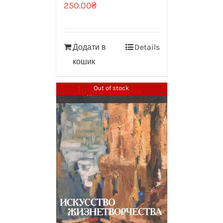
250.00
₴
Додати в
Details
кошик
Out of stock