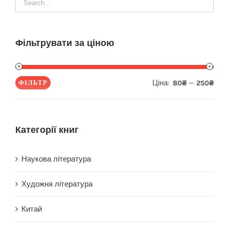
Фільтрувати за ціною
Ціна:
—
ФІЛЬТР
80₴
250₴
Мін
Най
ціна
ціна
Категорії книг
Наукова література
Художня література
Китай