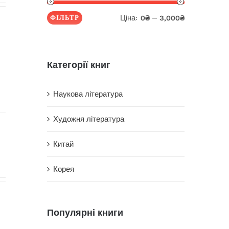
Ціна:
—
ФІЛЬТР
0₴
3,000₴
Мінімальна
Найбільша
ціна
ціна
Категорії книг
Наукова література
Художня література
Китай
Корея
Популярні книги