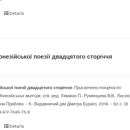
Details
онезійської поезії двадцятого сторіччя
йської поезії двадцятого сторіччя
:
Присвячено
творчості
донезійських митців
; отв. ред. Хімаван П., Румянцева В.В., Лисюк
ана Прабово. – К.: Видавничий дім Дмитра Бураго, 2018. – 92 с. (8
8-617-7349-73-9
Details