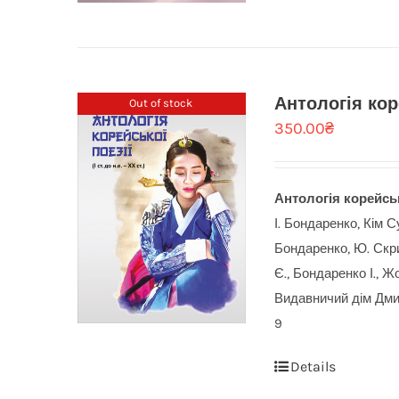
Антологія коре
Out of stock
350.00
₴
Антологія корейської
І. Бондаренко, Кім С
Бондаренко, Ю. Скри
Є., Бондаренко І., Жо
Видавничий дім Дмит
9
Details