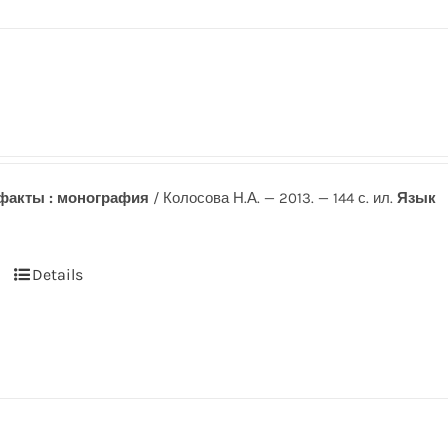
факты : монография
/ Колосова Н.А. — 2013. — 144 с. ил.
Язык
Details