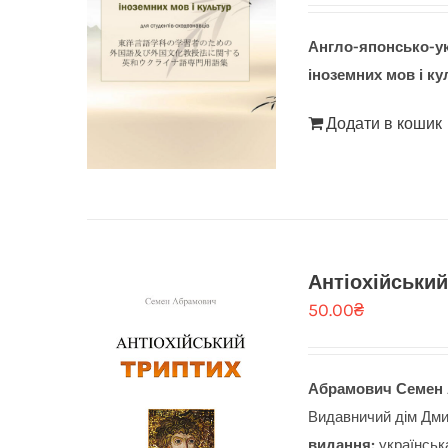
Англо-японсько-ук
іноземних мов і ку
Додати в кошик
Антіохійський
50.00
₴
Абрамович Семен
Видавничий дім Дмит
видання:
українськ