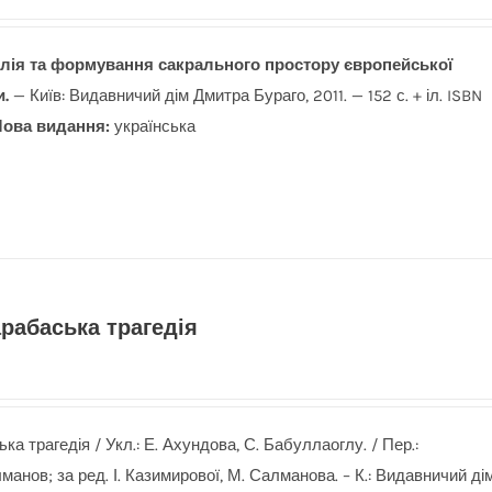
блія та формування сакрального простору європейської
и.
— Київ: Видавничий дім Дмитра Бураго, 2011. — 152 с. + іл. ISBN
ова видання:
українська
рабаська трагедія
а трагедія / Укл.: Е. Ахундова, С. Бабуллаоглу. / Пер.:
манов; за ред. І. Казимирової, М. Салманова. – К.: Видавничий ді