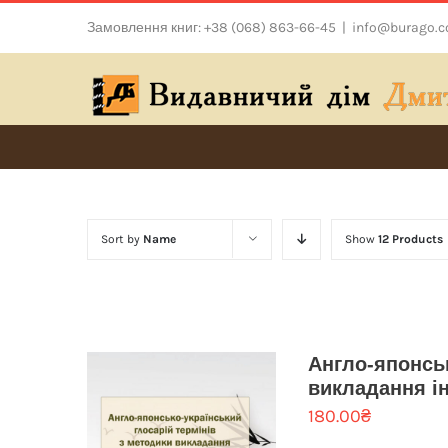
Skip
Замовлення книг: +38 (068) 863-66-45
|
info@burago.
to
content
Sort by
Name
Show
12 Products
Англо-японськ
викладання ін
180.00
₴