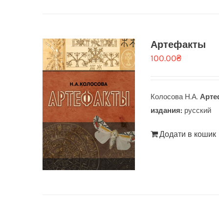
Артефакты
100.00
₴
Колосова Н.А.
Арте
издания:
русский
Додати в кошик