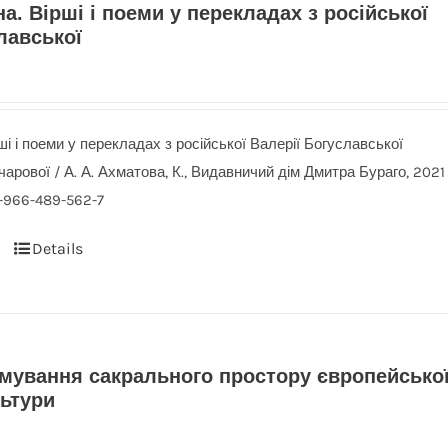
а. Вірші і поеми у перекладах з російської
лавської
ші і поеми у перекладах з російської Валерії Богуславської
чарової / А. А. Ахматова, К., Видавничий дім Дмитра Бураго, 2021
8-966-489-562-7
Details
рмування сакрального простору європейсько
льтури