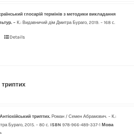
раїнський глосарій термінів з методики викла
дання
льтур. –
К.: Видавничий дім Дмитра Бураго, 2019. – 168 с.
Details
 триптих
Антіохійський триптих.
Роман / Семен Абрамович. – К.:
ра Бураго, 2015. – 80 с.
ISBN
978-966-489-337-1
Мова
а