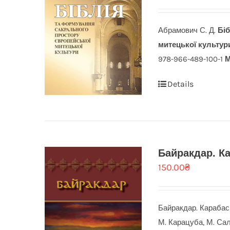
Абрамович С. Д.
Бі
митецької культур
978-966-489-100-1
М
Details
Байракдар. Ка
150.00
₴
Байракдар. Карабаськ
М. Карацуба, М. Сал