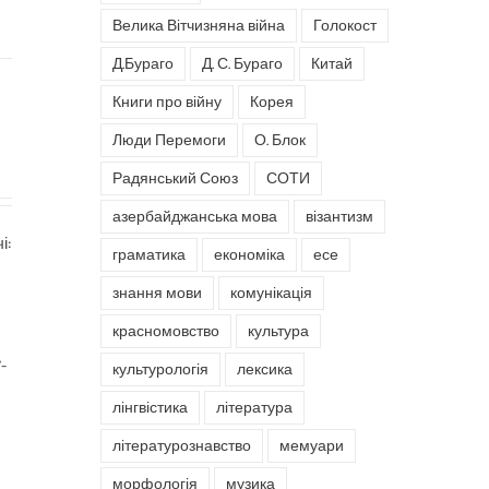
Велика Вітчизняна війна
Голокост
Д.Бураго
Д. С. Бураго
Китай
Книги про війну
Корея
Люди Перемоги
О. Блок
Радянський Союз
СОТИ
азербайджанська мова
візантизм
і:
граматика
економіка
есе
знання мови
комунікація
л
красномовство
культура
-
культурологія
лексика
лінгвістика
література
літературознавство
мемуари
морфологія
музика