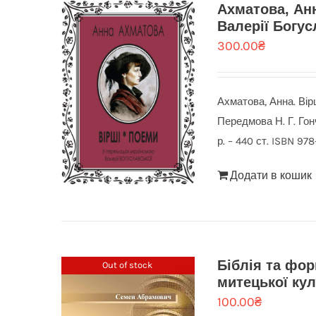
Ахматова, Анн
Валерії Богус
300.00
₴
Ахматова, Анна. Вір
Передмова Н. Г. Гон
р. – 440 ст. ISBN 97
Додати в кошик
Біблія та фо
Out of stock
митецької ку
100.00
₴