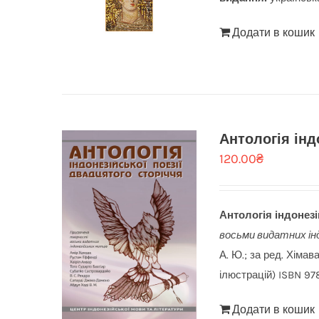
Додати в кошик
Антологія інд
120.00
₴
Антологія індонезі
восьми видатних ін
А. Ю.; за ред. Хімав
ілюстрацій) ISBN 97
Додати в кошик