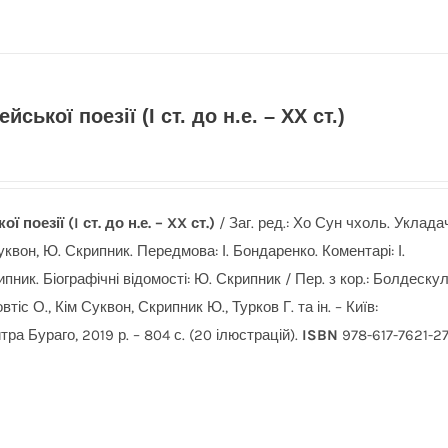
йської поезії (I ст. до н.е. – XX ст.)
 поезії (I ст. до н.е. – XX ст.)
/ Заг. ред.: Хо Сун чхоль. Укладач
уквон, Ю. Скрипник. Передмова: І. Бондаренко. Коментарі: І.
пник. Біографічні відомості: Ю. Скрипник / Пер. з кор.: Болдеску
втіс О., Кім Суквон, Скрипник Ю., Турков Г. та ін. – Київ:
ра Бураго, 2019 р. – 804 с. (20 ілюстрацій).
ISBN
978-617-7621-27