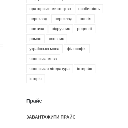
ораторське мистецтво
особистість
переклад
переклад
поезія
поетика
підручник
рецензії
роман
словник
українська мова
філософія
японська мова
японськая література
інтерв'ю
історія
Прайс
ЗАВАНТАЖИТИ ПРАЙС