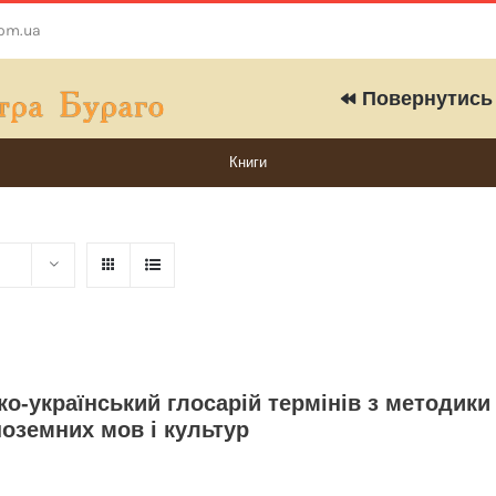
com.ua
Повернутись 
Книги
о-український глосарій термінів з методики
оземних мов і культур