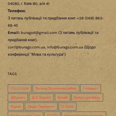
04080, г. Київ-80, а/я 41
Телефон:
З питань публікації та придбання книг: +38 (068) 863-
66-45
Email:
buragod@gmail.com (З питань публікації та
придбання книг),
conf@burago.com.ua, info@burago.com.ua (Щодо
конференції "Мова та культура")
TAGS
COLLEGIUM
Велика Вітчизняна війна
Голокост
Д.Бураго
Д. С. Бураго
Китай
Книги про війну
Корея
Люди Перемоги
О. Блок
Радянський Союз
СОТИ
азербайджанська мова