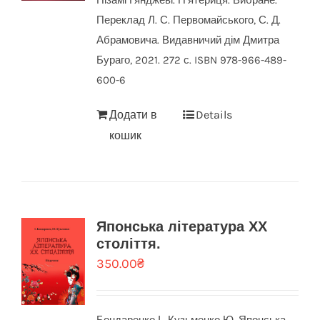
Нізамі Ґянджеві. П’ятериця. Вибране.
Переклад Л. С. Первомайського, С. Д.
Абрамовича. Видавничий дім Дмитра
Бураго, 2021. 272 с. ISBN 978-966-489-
600-6
Додати в
Details
кошик
Японська література ХХ
століття.
350.00
₴