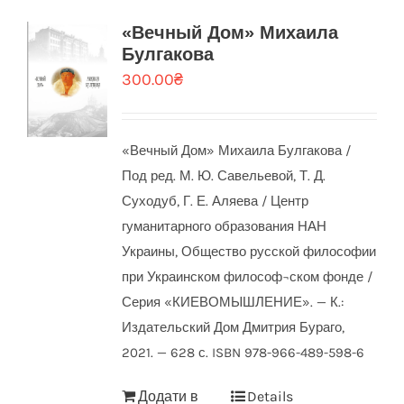
«Вечный Дом» Михаила
Булгакова
300.00
₴
«Вечный Дом» Михаила Булгакова /
Под ред. М. Ю. Савельевой, Т. Д.
Суходуб, Г. Е. Аляева / Центр
гуманитарного образования НАН
Украины, Общество русской философии
при Украинском философ¬ском фонде /
Серия «КИЕВОМЫШЛЕНИЕ». — К.:
Издательский Дом Дмитрия Бураго,
2021. — 628 с. ISBN 978-966-489-598-6
Додати в
Details