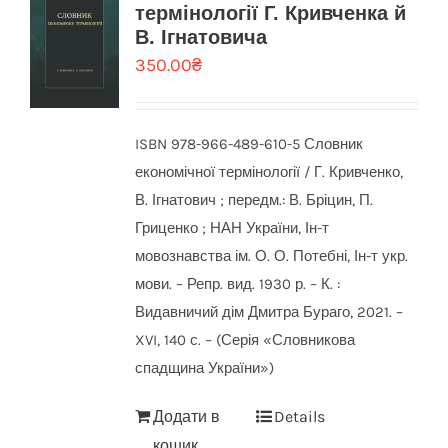
термінології Г. Кривченка й
В. Ігнатовича
350.00
₴
ISBN 978-966-489-610-5 Словник
економічної термінології / Г. Кривченко,
В. Ігнатович ; передм.: В. Бріцин, П.
Гриценко ; НАН України, Ін-т
мовознавства ім. О. О. Потебні, Ін-т укр.
мови. – Репр. вид. 1930 р. – К. :
Видавничий дім Дмитра Бураго, 2021. –
XVI, 140 с. – (Серія «Словникова
спадщина України»)
Додати в
Details
кошик