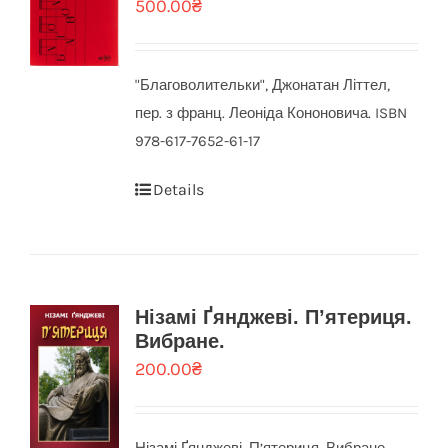
500.00
₴
"Благоволительки", Джонатан Літтел,
пер. з франц. Леоніда Кононовича. ISBN
978-617-7652-61-17
Details
Нізамі Ґянджеві. П’ятериця.
Вибране.
200.00
₴