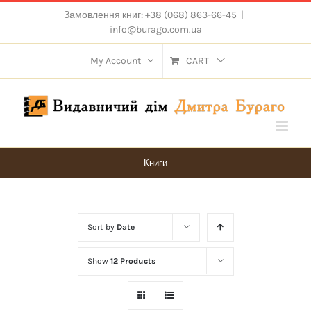
Skip
Замовлення книг: +38 (068) 863-66-45
|
to
info@burago.com.ua
content
My Account
CART
Книги
Sort by
Date
Show
12 Products