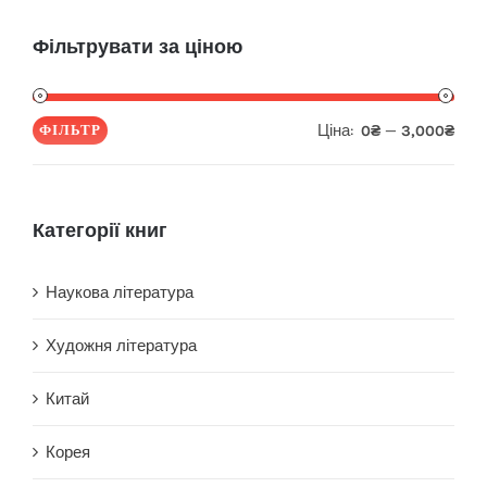
Фільтрувати за ціною
Ціна:
—
ФІЛЬТР
0₴
3,000₴
Мін
Най
ціна
ціна
Категорії книг
Наукова література
Художня література
Китай
Корея