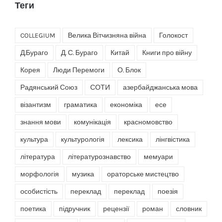
Теги
COLLEGIUM
Велика Вітчизняна війна
Голокост
Д.Бураго
Д. С. Бураго
Китай
Книги про війну
Корея
Люди Перемоги
О. Блок
Радянський Союз
СОТИ
азербайджанська мова
візантизм
граматика
економіка
есе
знання мови
комунікація
красномовство
культура
культурологія
лексика
лінгвістика
література
літературознавство
мемуари
морфологія
музика
ораторське мистецтво
особистість
переклад
переклад
поезія
поетика
підручник
рецензії
роман
словник