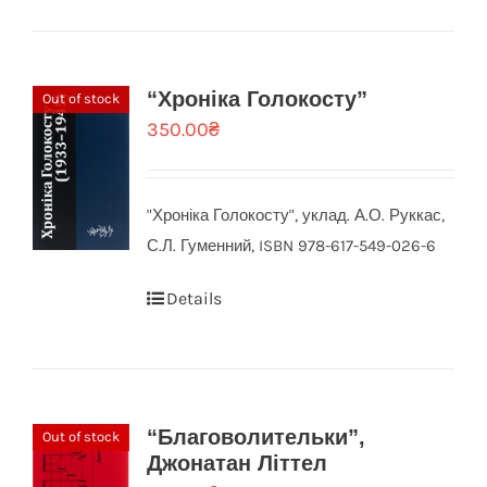
“Хроніка Голокосту”
Out of stock
350.00
₴
"Хроніка Голокосту", уклад. А.О. Руккас,
С.Л. Гуменний, ISBN 978-617-549-026-6
Details
“Благоволительки”,
Out of stock
Джонатан Літтел