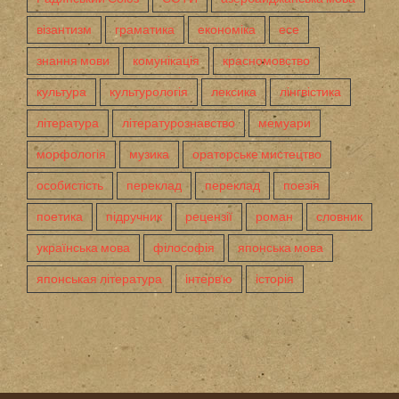
візантизм
граматика
економіка
есе
знання мови
комунікація
красномовство
культура
культурологія
лексика
лінгвістика
література
літературознавство
мемуари
морфологія
музика
ораторське мистецтво
особистість
переклад
переклад
поезія
поетика
підручник
рецензії
роман
словник
українська мова
філософія
японська мова
японськая література
інтерв'ю
історія