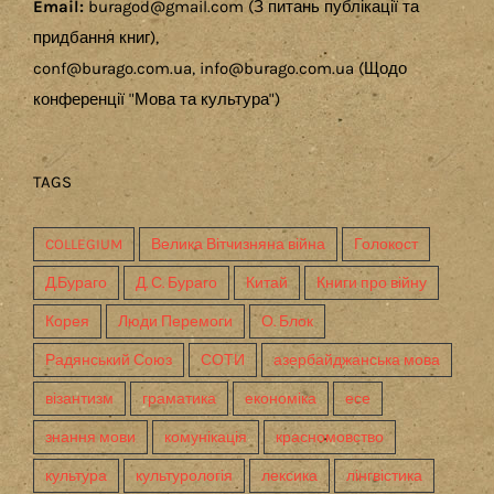
Email:
buragod@gmail.com (З питань публікації та
придбання книг),
conf@burago.com.ua, info@burago.com.ua (Щодо
конференції "Мова та культура")
TAGS
COLLEGIUM
Велика Вітчизняна війна
Голокост
Д.Бураго
Д. С. Бураго
Китай
Книги про війну
Корея
Люди Перемоги
О. Блок
Радянський Союз
СОТИ
азербайджанська мова
візантизм
граматика
економіка
есе
знання мови
комунікація
красномовство
культура
культурологія
лексика
лінгвістика