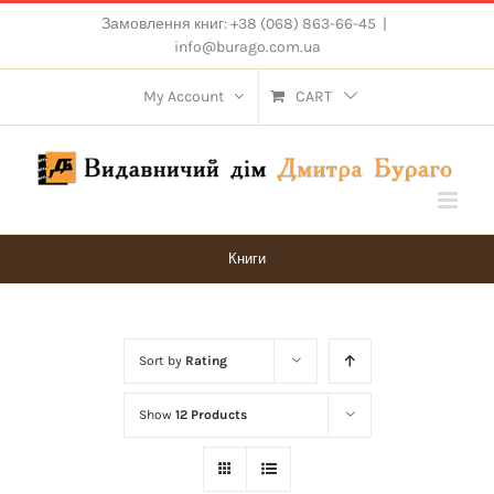
Skip
Замовлення книг: +38 (068) 863-66-45
|
to
info@burago.com.ua
content
My Account
CART
Книги
Sort by
Rating
Show
12 Products