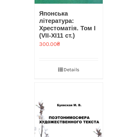
Японська
література:
Хрестоматія. Том I
(VIІ-ХІ11 ст.)
300.00
₴
Details