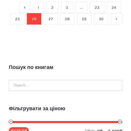
1
2
3
…
23
24
25
26
27
28
29
30
Пошук по книгам
Фільтрувати за ціною
ФІЛЬТР