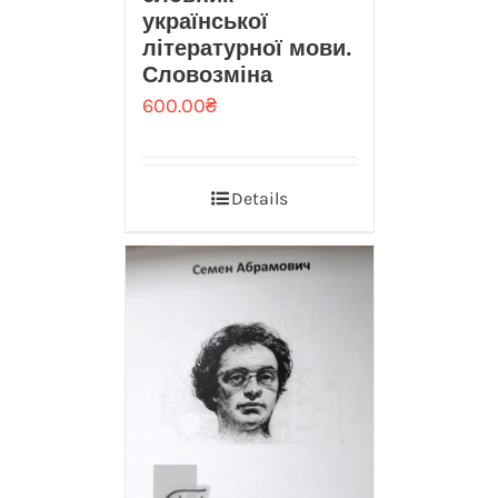
української
літературної мови.
Словозміна
600.00
₴
Details