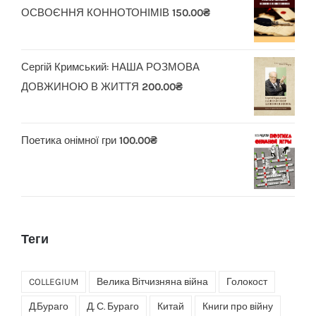
ОСВОЄННЯ КОННОТОНІМІВ
150.00
₴
Сергій Кримський: НАША РОЗМОВА
ДОВЖИНОЮ В ЖИТТЯ
200.00
₴
Поетика онімної гри
100.00
₴
Теги
COLLEGIUM
Велика Вітчизняна війна
Голокост
Д.Бураго
Д. С. Бураго
Китай
Книги про війну