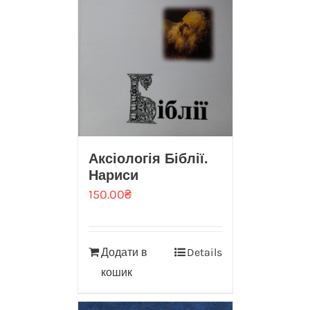
Аксіологія Біблії.
Нариси
150.00
₴
Додати в
Details
кошик