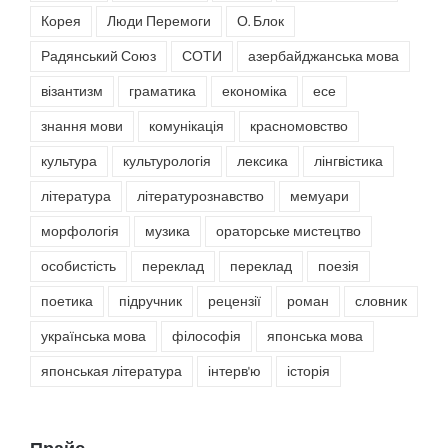
Корея
Люди Перемоги
О. Блок
Радянський Союз
СОТИ
азербайджанська мова
візантизм
граматика
економіка
есе
знання мови
комунікація
красномовство
культура
культурологія
лексика
лінгвістика
література
літературознавство
мемуари
морфологія
музика
ораторське мистецтво
особистість
переклад
переклад
поезія
поетика
підручник
рецензії
роман
словник
українська мова
філософія
японська мова
японськая література
інтерв'ю
історія