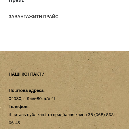
Прайс
ЗАВАНТАЖИТИ ПРАЙС
НАШІ КОНТАКТИ
Поштова адреса:
04080, г. Київ-80, а/я 41
Телефон:
З питань публікації та придбання книг: +38 (068) 863-
66-45