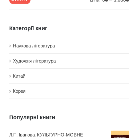
Ціна:
—
0₴
3,000₴
Мін
Най
ціна
ціна
Категорії книг
Наукова література
Художня література
Китай
Корея
Популярні книги
Л.П. Іванова. КУЛЬТУРНО-МОВНЕ