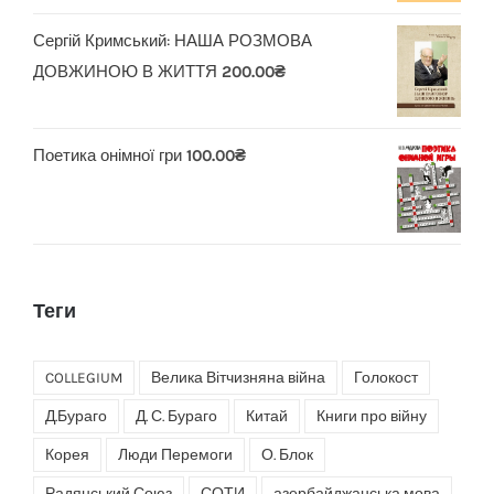
Сергій Кримський: НАША РОЗМОВА
ДОВЖИНОЮ В ЖИТТЯ
200.00
₴
Поетика онімної гри
100.00
₴
Теги
COLLEGIUM
Велика Вітчизняна війна
Голокост
Д.Бураго
Д. С. Бураго
Китай
Книги про війну
Корея
Люди Перемоги
О. Блок
Радянський Союз
СОТИ
азербайджанська мова