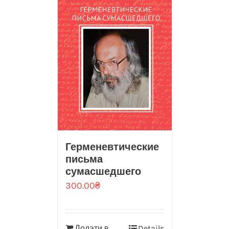
Герменевтические
письма
сумасшедшего
300.00
₴
Додати в
Details