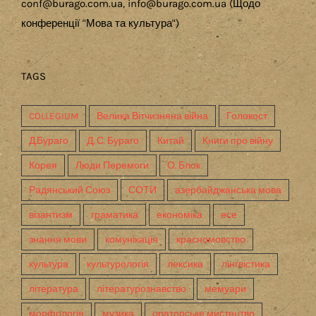
conf@burago.com.ua, info@burago.com.ua (Щодо
конференції "Мова та культура")
TAGS
COLLEGIUM
Велика Вітчизняна війна
Голокост
Д.Бураго
Д. С. Бураго
Китай
Книги про війну
Корея
Люди Перемоги
О. Блок
Радянський Союз
СОТИ
азербайджанська мова
візантизм
граматика
економіка
есе
знання мови
комунікація
красномовство
культура
культурологія
лексика
лінгвістика
література
літературознавство
мемуари
морфологія
музика
ораторське мистецтво