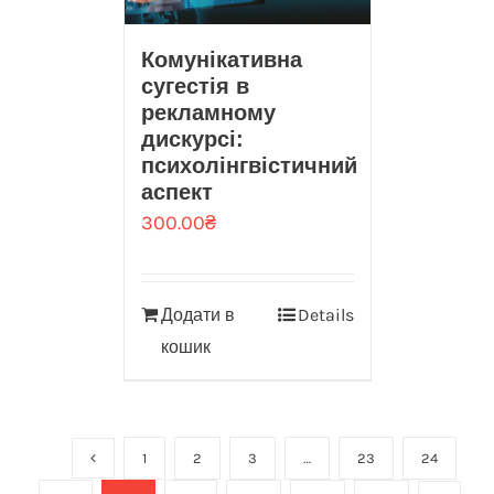
Комунікативна
сугестія в
рекламному
дискурсі:
психолінгвістичний
аспект
300.00
₴
Додати в
Details
кошик
1
2
3
…
23
24