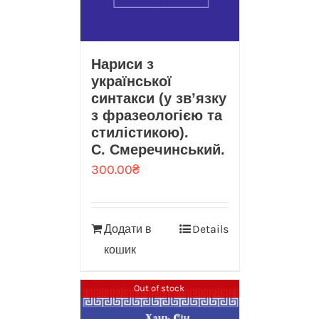
Нариси з
української
синтакси (у зв’язку
з фразеологією та
стилістикою).
С. Смеречинський.
300.00
₴
Додати в
Details
кошик
Out of stock