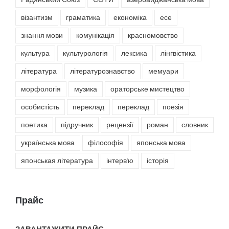
візантизм
граматика
економіка
есе
знання мови
комунікація
красномовство
культура
культурологія
лексика
лінгвістика
література
літературознавство
мемуари
морфологія
музика
ораторське мистецтво
особистість
переклад
переклад
поезія
поетика
підручник
рецензії
роман
словник
українська мова
філософія
японська мова
японськая література
інтерв'ю
історія
Прайс