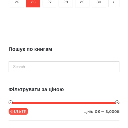
25
26
27
28
29
30
Пошук по книгам
Фільтрувати за ціною
Ціна:
—
ФІЛЬТР
0₴
3,000₴
Мін
Най
ціна
ціна