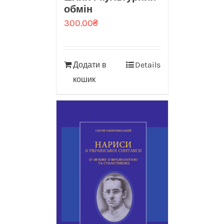
обмін
300.00
₴
Додати в
Details
кошик