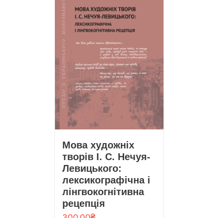
Мова художніх
творів І. С. Нечуя-
Левицького:
лексикографічна і
лінгвокогнітивна
рецепція
300.00
₴