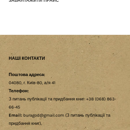
ЗАВАНТАЖИТИ ПРАЙС
НАШІ КОНТАКТИ
Поштова адреса:
04080, г. Київ-80, а/я 41
Телефон:
З питань публікації та придбання книг: +38 (068) 863-
66-45
Email:
buragod@gmail.com (З питань публікації та
придбання книг),