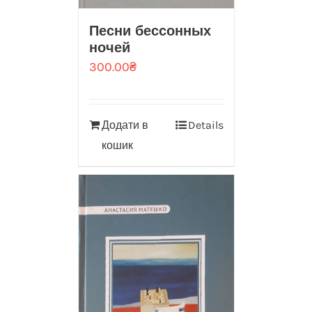
Песни бессонных
ночей
300.00
₴
Додати в
Details
кошик