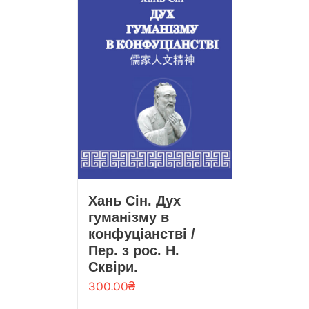
Хань Сін. Дух
гуманізму в
конфуціанстві /
Пер. з рос. Н.
Сквіри.
300.00
₴