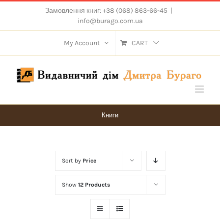
Skip
Замовлення книг: +38 (068) 863-66-45
|
to
info@burago.com.ua
content
My Account
CART
Книги
Sort by
Price
Show
12 Products