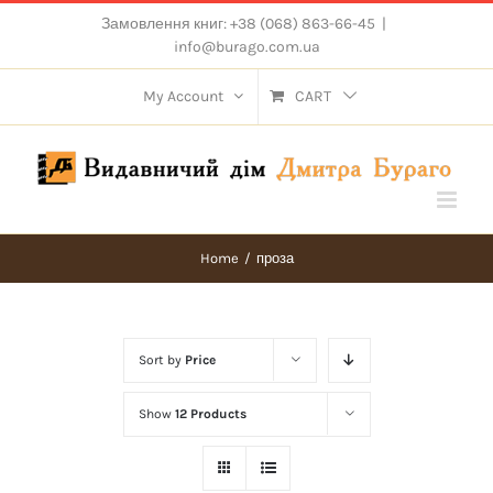
Skip
Замовлення книг: +38 (068) 863-66-45
|
to
info@burago.com.ua
content
My Account
CART
Home
/
проза
Sort by
Price
Show
12 Products