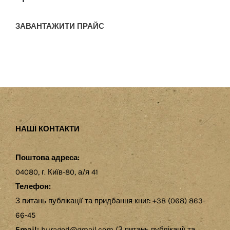
ЗАВАНТАЖИТИ ПРАЙС
НАШІ КОНТАКТИ
Поштова адреса:
04080, г. Київ-80, а/я 41
Телефон:
З питань публікації та придбання книг: +38 (068) 863-
66-45
Email:
buragod@gmail.com (З питань публікації та