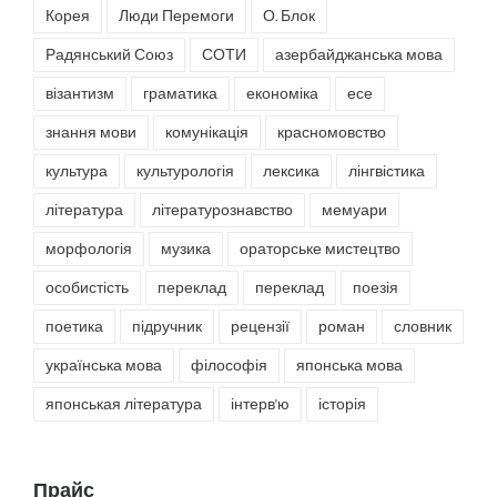
Корея
Люди Перемоги
О. Блок
Радянський Союз
СОТИ
азербайджанська мова
візантизм
граматика
економіка
есе
знання мови
комунікація
красномовство
культура
культурологія
лексика
лінгвістика
література
літературознавство
мемуари
морфологія
музика
ораторське мистецтво
особистість
переклад
переклад
поезія
поетика
підручник
рецензії
роман
словник
українська мова
філософія
японська мова
японськая література
інтерв'ю
історія
Прайс