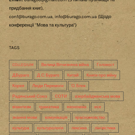
придбання книг),
conf@burago.com.ua, info@burago.com.ua (Щодо
конференції "Мова та культура")
TAGS
COLLEGIUM
Велика Вітчизняна війна
Голокост
Д.Бураго
Д. С. Бураго
Китай
Книги про війну
Корея
Люди Перемоги
О. Блок
Радянський Союз
СОТИ
азербайджанська мова
візантизм
граматика
економіка
есе
знання мови
комунікація
красномовство
культура
культурологія
лексика
лінгвістика