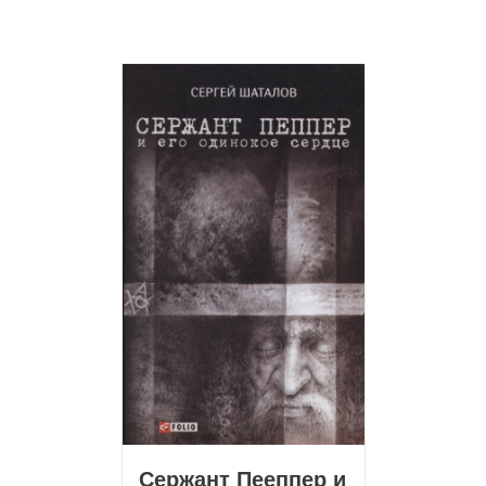
Сержант Пееппер и