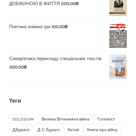
ДОВЖИНОЮ В ЖИТТЯ
200.00
₴
Поетика онімної гри
100.00
₴
Синергетика перекладу спеціальних текстів
300.00
₴
Теги
COLLEGIUM
Велика Вітчизняна війна
Голокост
Д.Бураго
Д. С. Бураго
Китай
Книги про війну