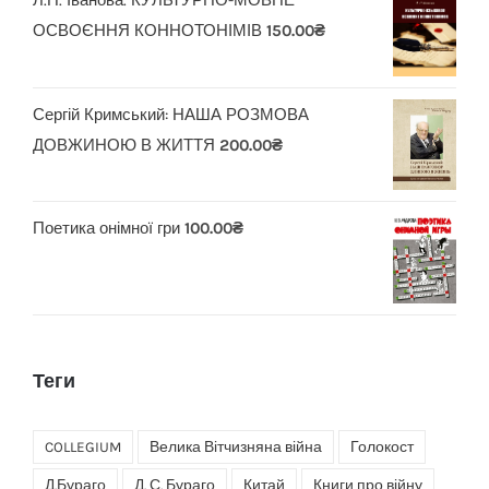
Л.П. Іванова. КУЛЬТУРНО-МОВНЕ
ОСВОЄННЯ КОННОТОНІМІВ
150.00
₴
Сергій Кримський: НАША РОЗМОВА
ДОВЖИНОЮ В ЖИТТЯ
200.00
₴
Поетика онімної гри
100.00
₴
Теги
COLLEGIUM
Велика Вітчизняна війна
Голокост
Д.Бураго
Д. С. Бураго
Китай
Книги про війну