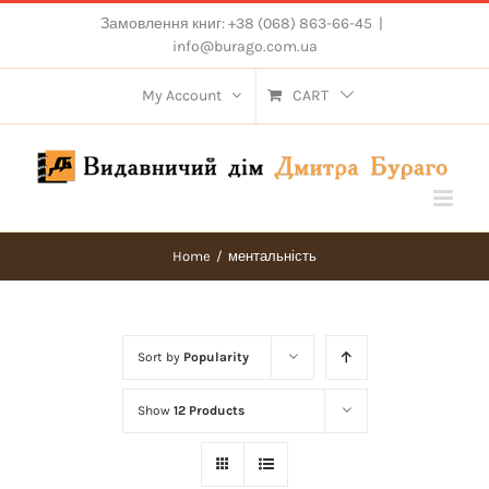
Skip
Замовлення книг: +38 (068) 863-66-45
|
to
info@burago.com.ua
content
My Account
CART
Home
/
ментальність
Sort by
Popularity
Show
12 Products