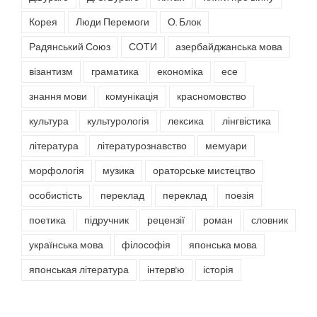
Корея
Люди Перемоги
О. Блок
Радянський Союз
СОТИ
азербайджанська мова
візантизм
граматика
економіка
есе
знання мови
комунікація
красномовство
культура
культурологія
лексика
лінгвістика
література
літературознавство
мемуари
морфологія
музика
ораторське мистецтво
особистість
переклад
переклад
поезія
поетика
підручник
рецензії
роман
словник
українська мова
філософія
японська мова
японськая література
інтерв'ю
історія