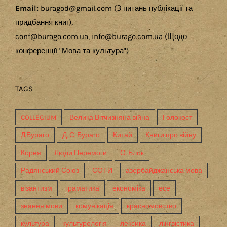
Email:
buragod@gmail.com (З питань публікації та
придбання книг),
conf@burago.com.ua, info@burago.com.ua (Щодо
конференції "Мова та культура")
TAGS
COLLEGIUM
Велика Вітчизняна війна
Голокост
Д.Бураго
Д. С. Бураго
Китай
Книги про війну
Корея
Люди Перемоги
О. Блок
Радянський Союз
СОТИ
азербайджанська мова
візантизм
граматика
економіка
есе
знання мови
комунікація
красномовство
культура
культурологія
лексика
лінгвістика