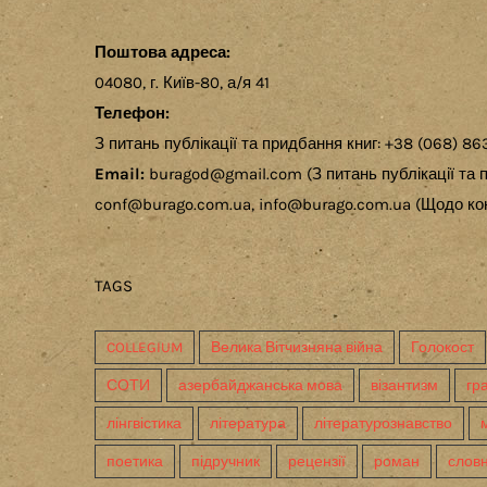
Поштова адреса:
04080, г. Київ-80, а/я 41
Телефон:
З питань публікації та придбання книг: +38 (068) 86
Email:
buragod@gmail.com (З питань публікації та п
conf@burago.com.ua, info@burago.com.ua (Щодо кон
TAGS
COLLEGIUM
Велика Вітчизняна війна
Голокост
СОТИ
азербайджанська мова
візантизм
гр
лінгвістика
література
літературознавство
поетика
підручник
рецензії
роман
слов