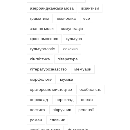
азербайджанська мова
візантизм
граматика
економіка
есе
знання мови
комунікація
красномовство
культура
культурологія
лексика
лінгвістика
література
літературознавство
мемуари
морфологія
музика
ораторське мистецтво
особистість
переклад
переклад
поезія
поетика
підручник
рецензії
роман
словник