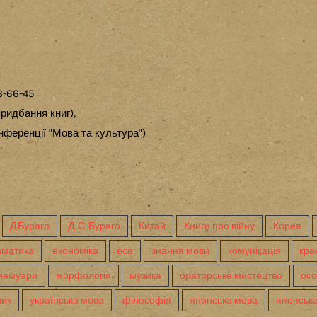
3-66-45
ридбання книг),
ференції "Мова та культура")
Д.Бураго
Д. С. Бураго
Китай
Книги про війну
Корея
аматика
економіка
есе
знання мови
комунікація
кра
мемуари
морфологія
музика
ораторське мистецтво
осо
ник
українська мова
філософія
японська мова
японська