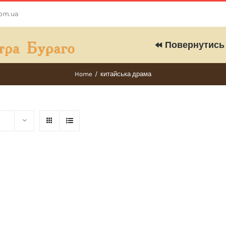
com.ua
Повернутись 
Home
/
китайська драма