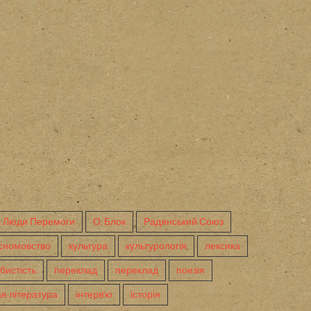
Люди Перемоги
О. Блок
Радянський Союз
сномовство
культура
культурологія
лексика
бистість
переклад
переклад
поезія
я література
інтерв'ю
історія