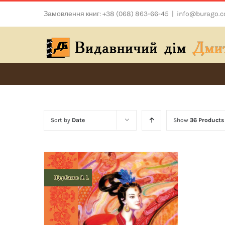
Skip
Замовлення книг: +38 (068) 863-66-45
|
info@burago.
to
content
Sort by
Date
Show
36 Products