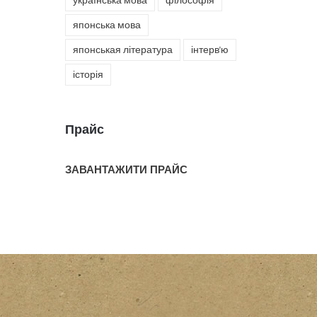
українська мова
філософія
японська мова
японськая література
інтерв'ю
історія
Прайс
ЗАВАНТАЖИТИ ПРАЙС