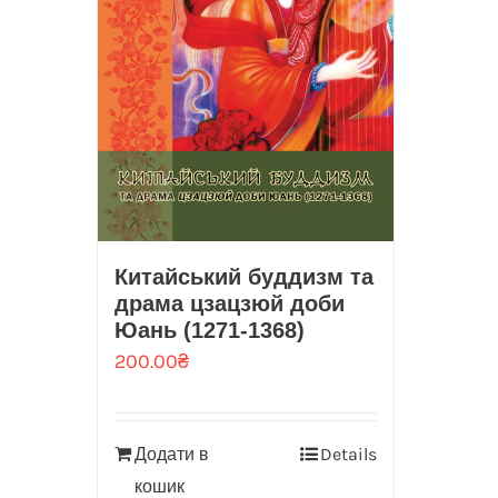
Китайський буддизм та
драма цзацзюй доби
Юань (1271-1368)
200.00
₴
Додати в
Details
кошик