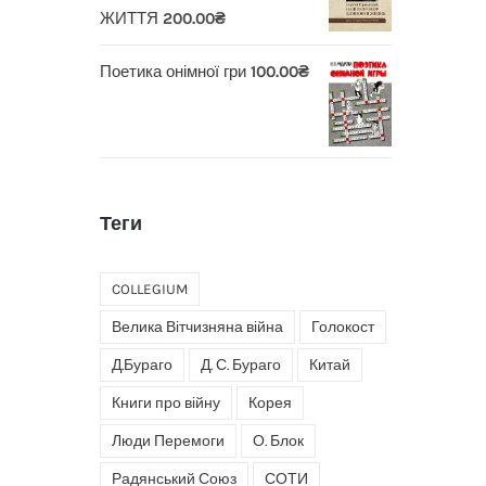
ЖИТТЯ
200.00
₴
Поетика онімної гри
100.00
₴
Теги
COLLEGIUM
Велика Вітчизняна війна
Голокост
Д.Бураго
Д. С. Бураго
Китай
Книги про війну
Корея
Люди Перемоги
О. Блок
Радянський Союз
СОТИ