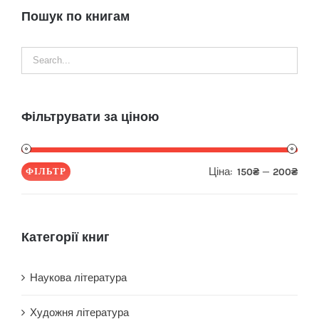
Пошук по книгам
Фільтрувати за ціною
Ціна:
—
ФІЛЬТР
150₴
200₴
Мін
Най
ціна
ціна
Категорії книг
Наукова література
Художня література