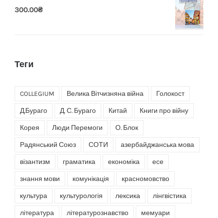
300.00
₴
Теги
COLLEGIUM
Велика Вітчизняна війна
Голокост
Д.Бураго
Д. С. Бураго
Китай
Книги про війну
Корея
Люди Перемоги
О. Блок
Радянський Союз
СОТИ
азербайджанська мова
візантизм
граматика
економіка
есе
знання мови
комунікація
красномовство
культура
культурологія
лексика
лінгвістика
література
літературознавство
мемуари