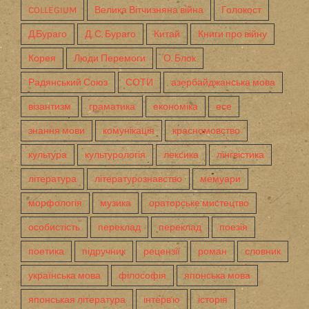
COLLEGIUM
Велика Вітчизняна війна
Голокост
Д.Бураго
Д. С. Бураго
Китай
Книги про війну
Корея
Люди Перемоги
О. Блок
Радянський Союз
СОТИ
азербайджанська мова
візантизм
граматика
економіка
есе
знання мови
комунікація
красномовство
культура
культурологія
лексика
лінгвістика
література
літературознавство
мемуари
морфологія
музика
ораторське мистецтво
особистість
переклад
переклад
поезія
поетика
підручник
рецензії
роман
словник
українська мова
філософія
японська мова
японськая література
інтерв'ю
історія