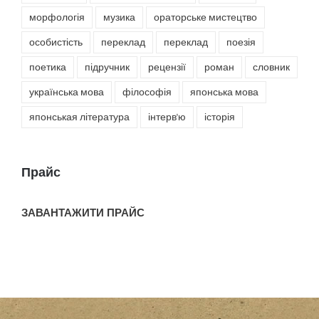
морфологія
музика
ораторське мистецтво
особистість
переклад
переклад
поезія
поетика
підручник
рецензії
роман
словник
українська мова
філософія
японська мова
японськая література
інтерв'ю
історія
Прайс
ЗАВАНТАЖИТИ ПРАЙС