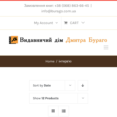
Skip
Замовлення книг: +38 (068) 863-66-45
|
to
info@burago.com.ua
content
My Account
CART
Home
/
інтерв'ю
Sort by
Date
Show
12 Products