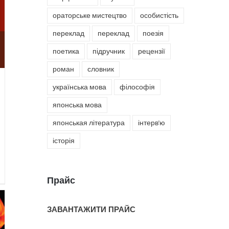
ораторське мистецтво
особистість
переклад
переклад
поезія
поетика
підручник
рецензії
роман
словник
українська мова
філософія
японська мова
японськая література
інтерв'ю
історія
Прайс
ЗАВАНТАЖИТИ ПРАЙС