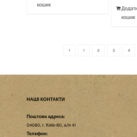
кошик
Додати
кошик
1
2
3
4
НАШІ КОНТАКТИ
Поштова адреса:
04080, г. Київ-80, а/я 41
Телефон: