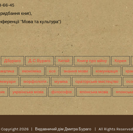
3-66-45
ридбання книг),
ференції "Мова та культура")
Д.Бураго
Д. С. Бураго
Китай
Книги про війну
Корея
аматика
економіка
есе
знання мови
комунікація
кра
мемуари
морфологія
музика
ораторське мистецтво
осо
ник
українська мова
філософія
японська мова
японська
 Copyright
2026 |
Видавничий дім Дмитра Бураго
| All Rights Reserv