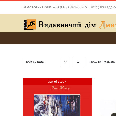
Skip
Замовлення книг: +38 (068) 863-66-45
|
info@burago.
to
content
Sort by
Date
Show
12 Products
Out of stock