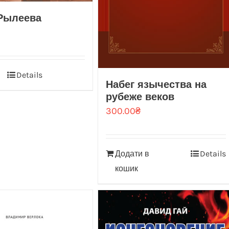
 Рылеева
Details
Набег язычества на
рубеже веков
300.00
₴
Додати в
Details
кошик