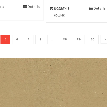
 в
Details
Додати в
Details
кошик
5
6
7
8
…
28
29
30