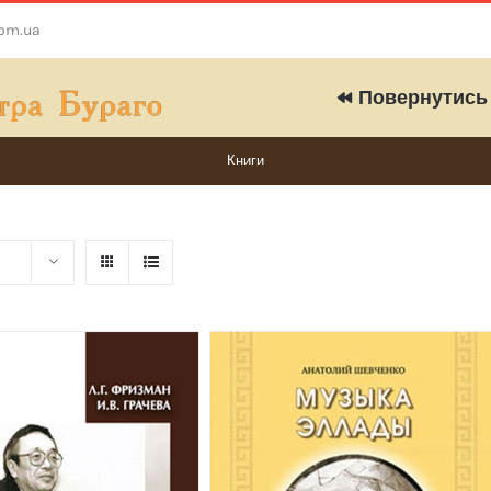
com.ua
Повернутись 
Книги