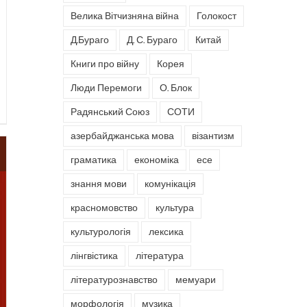
Велика Вітчизняна війна
Голокост
Д.Бураго
Д. С. Бураго
Китай
Книги про війну
Корея
Люди Перемоги
О. Блок
Радянський Союз
СОТИ
азербайджанська мова
візантизм
граматика
економіка
есе
знання мови
комунікація
красномовство
культура
культурологія
лексика
лінгвістика
література
літературознавство
мемуари
морфологія
музика