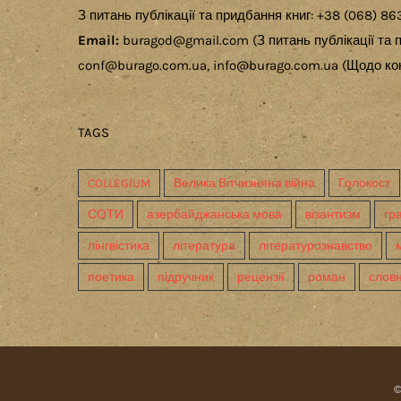
З питань публікації та придбання книг: +38 (068) 86
Email:
buragod@gmail.com (З питань публікації та п
conf@burago.com.ua, info@burago.com.ua (Щодо кон
TAGS
COLLEGIUM
Велика Вітчизняна війна
Голокост
СОТИ
азербайджанська мова
візантизм
гр
лінгвістика
література
літературознавство
поетика
підручник
рецензії
роман
слов
©