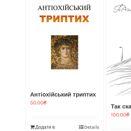
Антіохійський триптих
50.00
₴
Так ск
100.00
₴
Додати в
Details