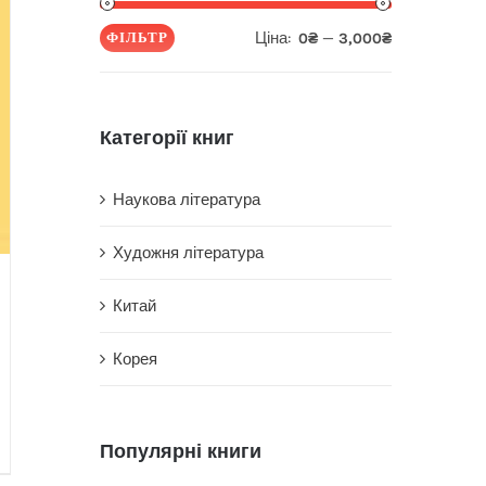
Ціна:
—
ФІЛЬТР
0₴
3,000₴
Мінімальна
Найбільша
ціна
ціна
Категорії книг
Наукова література
Художня література
Китай
Корея
Популярні книги