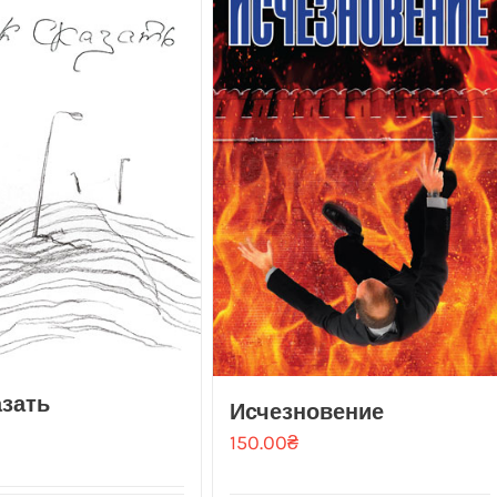
азать
Исчезновение
150.00
₴