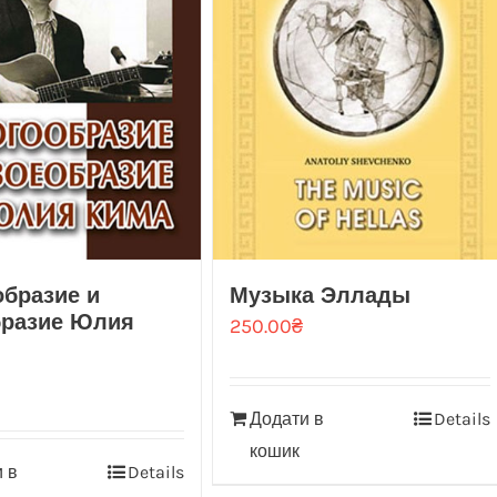
бразие и
Музыка Эллады
бразие Юлия
250.00
₴
Додати в
Details
кошик
 в
Details