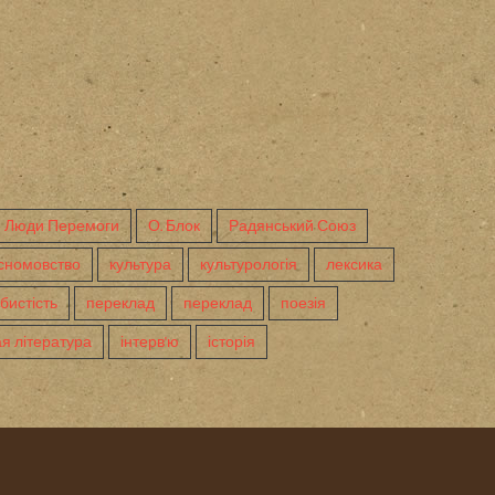
Люди Перемоги
О. Блок
Радянський Союз
сномовство
культура
культурологія
лексика
бистість
переклад
переклад
поезія
я література
інтерв'ю
історія
ed