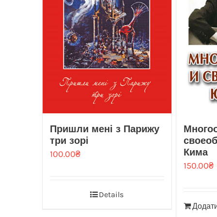
Пришли мені з Парижу
Многоо
три зорі
своео
Кима
100.00
₴
150.00
₴
Details
Додати