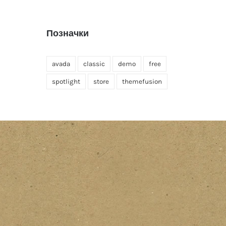
Позначки
avada
classic
demo
free
spotlight
store
themefusion