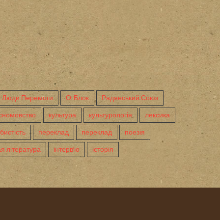
Люди Перемоги
О. Блок
Радянський Союз
сномовство
культура
культурологія
лексика
бистість
переклад
переклад
поезія
я література
інтерв'ю
історія
ed