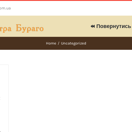
com.ua
Повернутись 
Home
/
Uncategorized