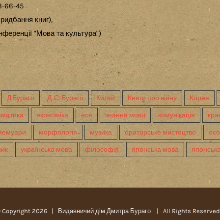
3-66-45
ридбання книг),
ференції "Мова та культура")
Д.Бураго
Д. С. Бураго
Китай
Книги про війну
Корея
аматика
економіка
есе
знання мови
комунікація
кра
мемуари
морфологія
музика
ораторське мистецтво
осо
ник
українська мова
філософія
японська мова
японська
 Copyright
2026 |
Видавничий дім Дмитра Бураго
| All Rights Reserv