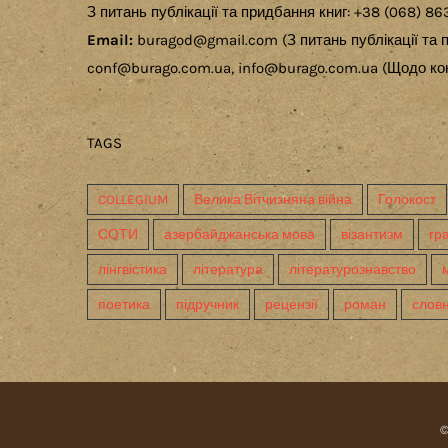
З питань публікації та придбання книг: +38 (068) 86
Email:
buragod@gmail.com (З питань публікації та п
conf@burago.com.ua, info@burago.com.ua (Щодо кон
TAGS
COLLEGIUM
Велика Вітчизняна війна
Голокост
СОТИ
азербайджанська мова
візантизм
гр
лінгвістика
література
літературознавство
поетика
підручник
рецензії
роман
слов
©