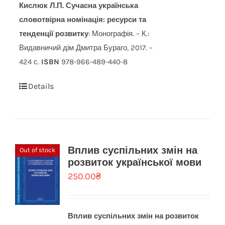
Кислюк Л.П.
Сучасна українська
словотвірна номінація: ресурси та
тенденції розвитку
: Монографія. – К.:
Видавничий дім Дмитра Бураго, 2017. –
424 с.
ISBN
978-966-489-440-8
Details
Вплив суспільних змін на
Out of stock
розвиток української мови
250.00
₴
Вплив суспільних змін на розвиток