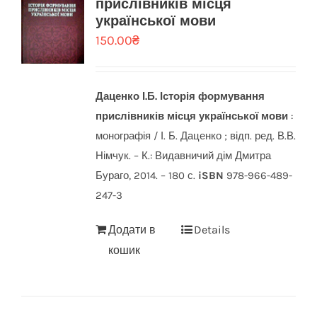
прислівників місця
української мови
150.00
₴
Даценко І.Б.
Історія формування
прислівників місця української мови
:
монографія / І. Б. Даценко ; відп. ред. В.В.
Німчук. – К.: Видавничий дім Дмитра
Бураго, 2014. – 180 с.
iSBN
978-966-489-
247-3
Додати в
Details
кошик