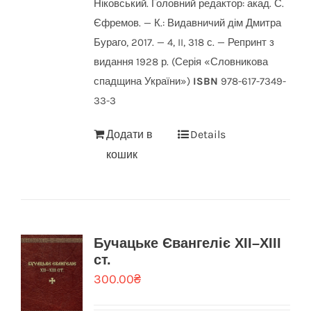
Ніковський. Головний редактор: акад. С.
Єфремов. — К.: Видавничий дім Дмитра
Бураго, 2017. — 4, II, 318 с. — Репринт з
видання 1928 р. (Серія «Словникова
спадщина України»)
ISBN
978-617-7349-
33-3
Додати в
Details
кошик
Бучацьке Євангеліє ХІІ–ХІІІ
ст.
300.00
₴