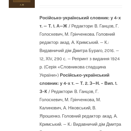
Російсько-український словник: у 4-х
т. — Т. 1. А—Ж
/ Редактори: В. Ганцов, Г.
Голоскевич, М. Грінченкова. Головний
редактор: акад. А. Кримський. — К.:
Видавничий дім Дмитра Бураго, 2016. —
12, ХІV, 290 с. — Репринт з видання 1924
р. (Серія «Словникова спадщина
України»)
Російсько-український
словник: у 4-х т. — Т. 2. З—Н.
– Вип. 1.
З–К
/ Редактори: В. Ганцов, Г.
Голоскевич, М. Грінченкова, М.
Калинович, А. Ніковський, В.
Ярошенко. Головний редактор: акад. А.
Кримський. — К.: Видавничий дім Дмитра