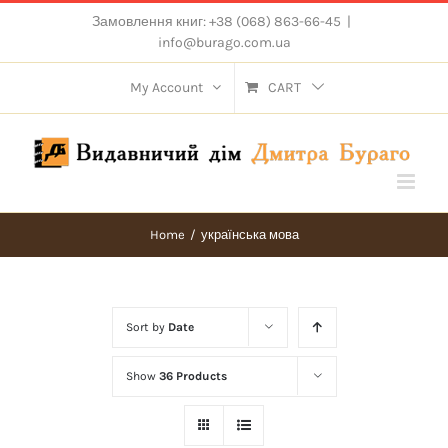
Skip
Замовлення книг: +38 (068) 863-66-45
|
to
info@burago.com.ua
content
My Account
CART
Home
/
українська мова
Sort by
Date
Show
36 Products