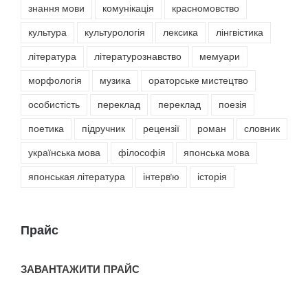
знання мови
комунікація
красномовство
культура
культурологія
лексика
лінгвістика
література
літературознавство
мемуари
морфологія
музика
ораторське мистецтво
особистість
переклад
переклад
поезія
поетика
підручник
рецензії
роман
словник
українська мова
філософія
японська мова
японськая література
інтерв'ю
історія
Прайс
ЗАВАНТАЖИТИ ПРАЙС