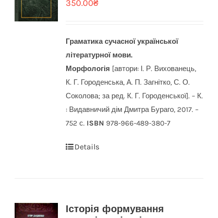
350.00
₴
Граматика сучасної української
літературної мови.
Морфологія
[автори: І. Р. Вихованець,
К. Г. Городенська, А. П. Загнітко, С. О.
Соколова; за ред. К. Г. Городенської]. – К.
: Видавничий дім Дмитра Бураго, 2017. –
752 с.
ISBN
978-966-489-380-7
Details
Історія формування