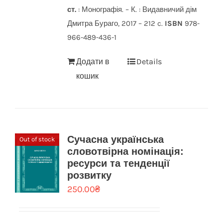
ст.
: Монографія. – К. : Видавничий дім
Дмитра Бураго, 2017 – 212 c.
ISBN
978-
966-489-436-1
Додати в
Details
кошик
Сучасна українська
Out of stock
словотвірна номінація:
ресурси та тенденції
розвитку
250.00
₴