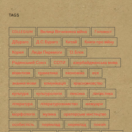
TAGS
COLLEGIUM
Велика Вітчизняна війна
Голокост
Д.Бураго
Д. С. Бураго
Китай
Книги про війну
Корея
Люди Перемоги
О. Блок
Радянський Союз
СОТИ
азербайджанська мова
візантизм
граматика
економіка
есе
знання мови
комунікація
красномовство
культура
культурологія
лексика
лінгвістика
література
літературознавство
мемуари
морфологія
музика
ораторське мистецтво
особистість
переклад
переклад
поезія