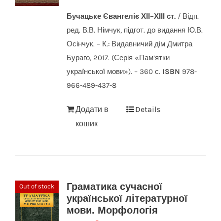
Бучацьке Євангеліє ХІІ–ХІІІ ст.
/ Відп.
ред. В.В. Німчук, підгот. до видання Ю.В.
Осінчук. – К.: Видавничий дім Дмитра
Бураго, 2017. (Серія «Пам’ятки
української мови»). – 360 с.
ISBN
978-
966-489-437-8
Додати в
Details
кошик
Граматика сучасної
Out of stock
української літературної
мови. Морфологія