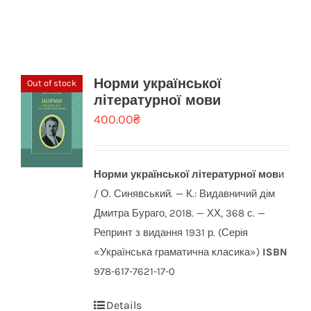
Норми української
Out of stock
літературної мови
400.00
₴
Норми української літературної мов
и
/ О. Синявський. — К.: Видавничий дім
Дмитра Бураго, 2018. — ХХ, 368 с. —
Репринт з видання 1931 р. (Серія
«Українська граматична класика»)
ISBN
978-617-7621-17-0
Details