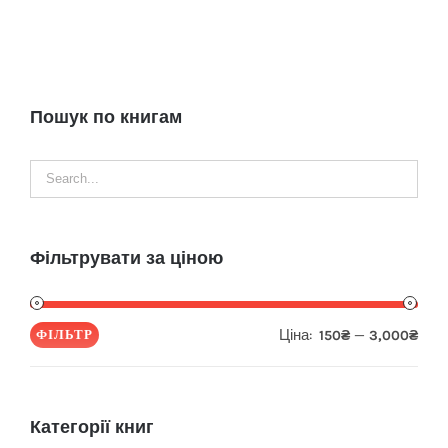
Пошук по книгам
Фільтрувати за ціною
Ціна:
—
ФІЛЬТР
150₴
3,000₴
Мін
Най
ціна
ціна
Категорії книг