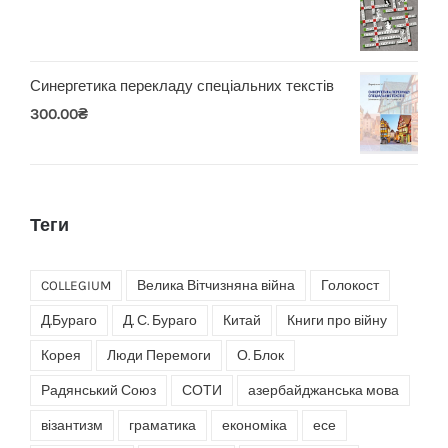
Синергетика перекладу спеціальних текстів
300.00
₴
Теги
COLLEGIUM
Велика Вітчизняна війна
Голокост
Д.Бураго
Д. С. Бураго
Китай
Книги про війну
Корея
Люди Перемоги
О. Блок
Радянський Союз
СОТИ
азербайджанська мова
візантизм
граматика
економіка
есе