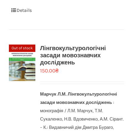
Details
Лінгвокультурологічні
Out of stock
засади мовознавчих
досліджень
150.00
₴
Марчук Л.М.
Лінгвокультурологічні
засади мовознавчих досліджень
:
монографія / Л.М. Марчук, Т.М.
Сукаленко, Н.В. Вдовиченко, А.М. Сірант.
– К.: Видавничий дім Дмитра Бураго,