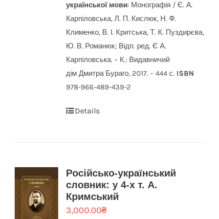
української мови
: Монографія / Є. А.
Карпіловська, Л. П. Кислюк, Н. Ф.
Клименко, В. І. Критська, Т. К. Пуздирєва,
Ю. В. Романюк; Відп. ред. Є А.
Карпіловська. – К.: Видавничий
дім Дмитра Бураго, 2017. – 444 с.
ISBN
978-966-489-439-2
Details
Російсько-український
словник: у 4-х т. А.
Кримський
3,000.00
₴