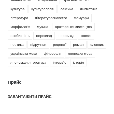
знання мови
комунікація
красномовство
культура
культурологія
лексика
лінгвістика
література
літературознавство
мемуари
морфологія
музика
ораторське мистецтво
особистість
переклад
переклад
поезія
поетика
підручник
рецензії
роман
словник
українська мова
філософія
японська мова
японськая література
інтерв'ю
історія
Прайс
ЗАВАНТАЖИТИ ПРАЙС