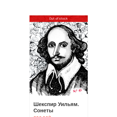
Out of stock
Шекспир Уильям.
Сонеты