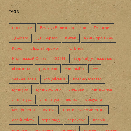
TAGS
COLLEGIUM
Велика Вітчизняна війна
Голокост
Д.Бураго
Д. С. Бураго
Китай
Книги про війну
Корея
Люди Перемоги
О. Блок
Радянський Союз
СОТИ
азербайджанська мова
візантизм
граматика
економіка
есе
знання мови
комунікація
красномовство
культура
культурологія
лексика
лінгвістика
література
літературознавство
мемуари
морфологія
музика
ораторське мистецтво
особистість
переклад
переклад
поезія
поетика
підручник
рецензії
роман
словник