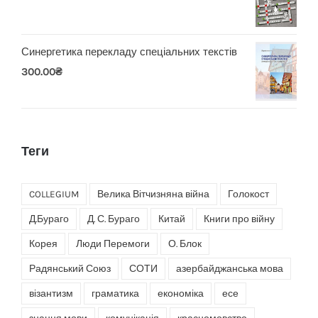
Синергетика перекладу спеціальних текстів
300.00
₴
Теги
COLLEGIUM
Велика Вітчизняна війна
Голокост
Д.Бураго
Д. С. Бураго
Китай
Книги про війну
Корея
Люди Перемоги
О. Блок
Радянський Союз
СОТИ
азербайджанська мова
візантизм
граматика
економіка
есе