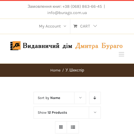
Skip
Замовлення книг: +38 (068) 863-66-45
|
to
info@burago.com.ua
content
My Account
CART
Home
/
У. Шекспір
Sort by
Name
Show
12 Products