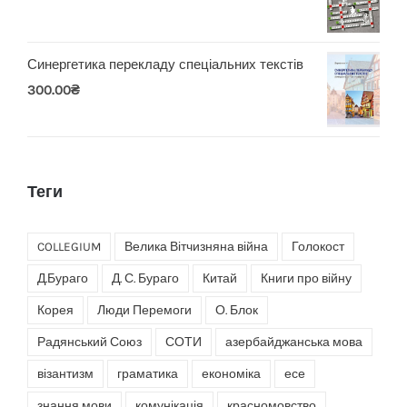
Синергетика перекладу спеціальних текстів
300.00
₴
Теги
COLLEGIUM
Велика Вітчизняна війна
Голокост
Д.Бураго
Д. С. Бураго
Китай
Книги про війну
Корея
Люди Перемоги
О. Блок
Радянський Союз
СОТИ
азербайджанська мова
візантизм
граматика
економіка
есе
знання мови
комунікація
красномовство