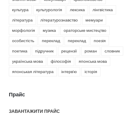
культура
культурологія
лексика
лінгвістика
література
літературознавство
мемуари
морфологія
музика
ораторське мистецтво
особистість
переклад
переклад
поезія
поетика
підручник
рецензії
роман
словник
українська мова
філософія
японська мова
японськая література
інтерв'ю
історія
Прайс
ЗАВАНТАЖИТИ ПРАЙС