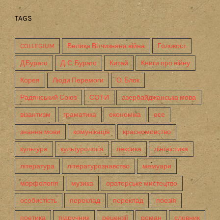
TAGS
COLLEGIUM
Велика Вітчизняна війна
Голокост
Д.Бураго
Д. С. Бураго
Китай
Книги про війну
Корея
Люди Перемоги
О. Блок
Радянський Союз
СОТИ
азербайджанська мова
візантизм
граматика
економіка
есе
знання мови
комунікація
красномовство
культура
культурологія
лексика
лінгвістика
література
літературознавство
мемуари
морфологія
музика
ораторське мистецтво
особистість
переклад
переклад
поезія
поетика
підручник
рецензії
роман
словник