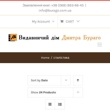
Skip
Замовлення книг: +38 (068) 863-66-45
|
to
info@burago.com.ua
content
My Account
CART
Home
/
стилістика
Sort by
Date
Show
24 Products